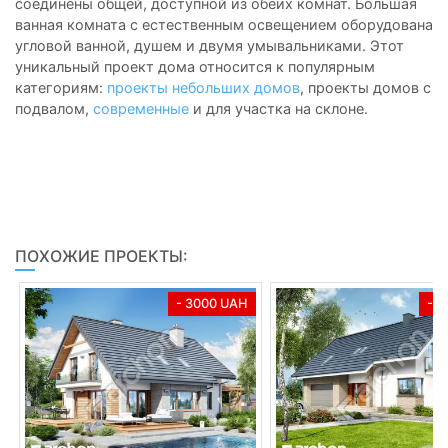
соединены общей, доступной из обеих комнат. Большая
ванная комната с естественным освещением оборудована
угловой ванной, душем и двумя умывальниками. Этот
уникальный проект дома относится к популярным
категориям:
проекты небольших домов
, проекты домов с
подвалом,
современные
и для участка на склоне.
ПОХОЖИЕ ПРОЕКТЫ:
- 3000 UAH
- 