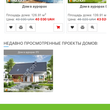
Дом в аурорах
Дом в аурорах (Г
2
2
Площадь дома: 126.91 м
Площадь дома: 139.91 м
Цена:
43 030 UAH
40 030 UAH
Цена:
46 020 UAH
43 020
НЕДАВНО ПРОСМОТРЕННЫЕ ПРОЕКТЫ ДОМОВ:
Дом в аурорах (П)