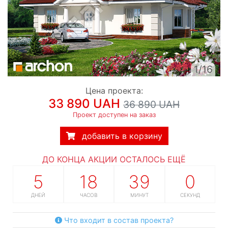
1/16
Цена проекта:
33 890 UAH
36 890 UAH
Проект доступен на заказ
добавить в корзину
ДО КОНЦА АКЦИИ ОСТАЛОСЬ ЕЩЁ
5
18
38
59
ДНЕЙ
ЧАСОВ
МИНУТ
СЕКУНД
Что входит в состав проекта?