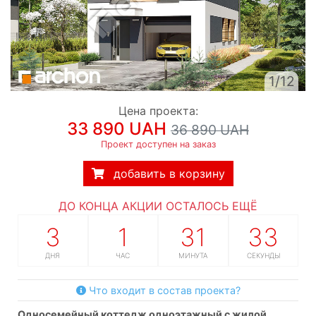
1/12
Цена проекта:
33 890 UAH
36 890 UAH
Проект доступен на заказ
добавить в корзину
ДО КОНЦА АКЦИИ ОСТАЛОСЬ ЕЩЁ
3
1
31
32
ДНЯ
ЧАС
МИНУТА
СЕКУНДЫ
Что входит в состав проекта?
односемейный коттедж одноэтажный с жилой