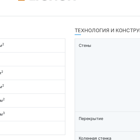
ТЕХНОЛОГИЯ И КОНСТР
2
м
Стены
2
м
2
м
2
 м
3
 м
Перекрытие
Коленная стенка