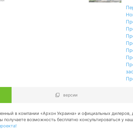
Пе
Но
Пр
Пр
Пр
Пр
Пр
Пр
Пр
за
Пр
версии
енный в компании «Архон Украина» и официальных дилеров, д
ы получаете возможность бесплатно консультироваться у на
проекта!