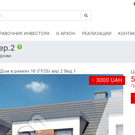
РАВОЧНИК ИНВЕСТОРА
O АРХОН
РЕАЛИЗАЦИИ
КОНТАК
вер.2
ерсию
м в ривиях 16 (ГР2Б) вер.2 Вид 1
Ц
- 3000 UAH
Пр