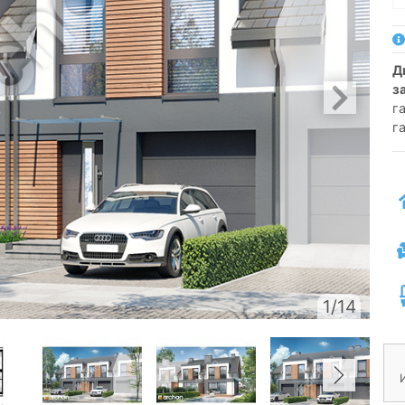
двухсемейный коттедж для сблокированной
з
г
г
1/14