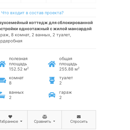
Что входит в состав проекта?
астройки одноэтажный с жилой мансардой
араж, 8 комнат, 2 ванных, 2 туалет,
ардеробная
полезная
общая
площадь
площадь
2
2
152.52 м
255.88 м
комнат
туалет
8
2
ванных
гараж
2
2
Избранное
Сравнить
Спросить