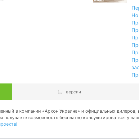
Пе
Но
Пр
Пр
Пр
Пр
Пр
Пр
за
Пр
версии
енный в компании «Архон Украина» и официальных дилеров, д
ы получаете возможность бесплатно консультироваться у на
проекта!