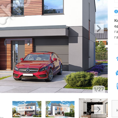
коттедж для сблокированной застройки
о
га
г
1/27