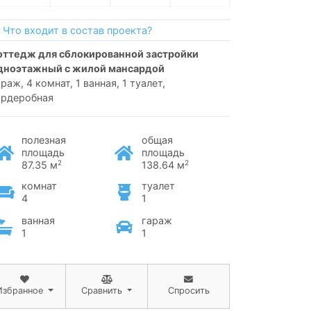
Что входит в состав проекта?
дноэтажный с жилой мансардой
раж, 4 комнат, 1 ванная, 1 туалет,
ардеробная
полезная
общая
площадь
площадь
2
2
87.35 м
138.64 м
комнат
туалет
4
1
ванная
гараж
1
1
Избранное
Сравнить
Спросить