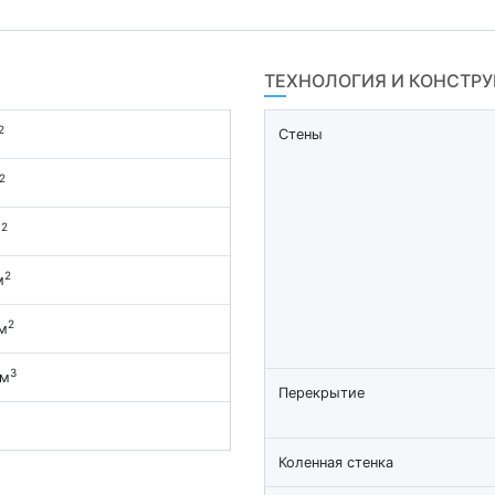
ТЕХНОЛОГИЯ И КОНСТР
2
Стены
2
2
м
2
м
2
м
3
 м
Перекрытие
Коленная стенка