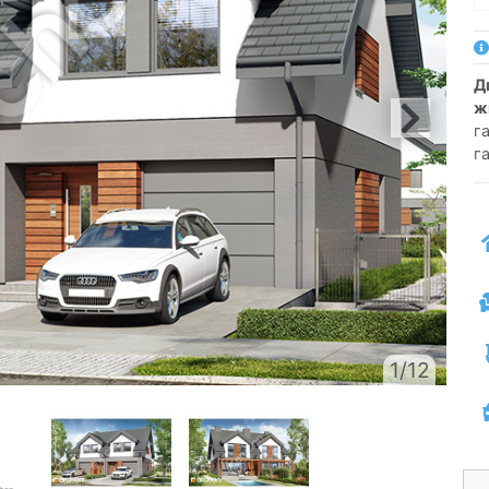
двухсемейный коттедж одноэтажный с
ж
г
г
1/12