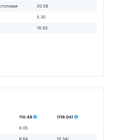
 столовая
20.58
5.30
16.93
110.48
(116.04)
6.05
8.64
(9.34)