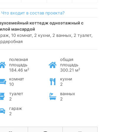
Что входит в состав проекта?
илой мансардой
араж, 10 комнат, 2 кухни, 2 ванных, 2 туалет,
ардеробная
полезная
общая
площадь
площадь
2
2
184.46 м
300.21 м
комнат
кухни
10
2
туалет
ванных
2
2
гараж
2