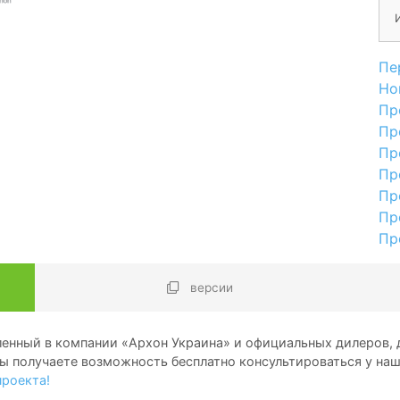
Пе
Но
Пр
Пр
Пр
Пр
Пр
Пр
Пр
версии
енный в компании «Архон Украина» и официальных дилеров, д
ы получаете возможность бесплатно консультироваться у на
проекта!