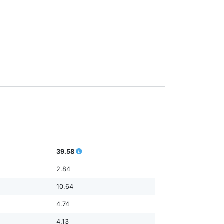
39.58
2.84
10.64
4.74
4.13