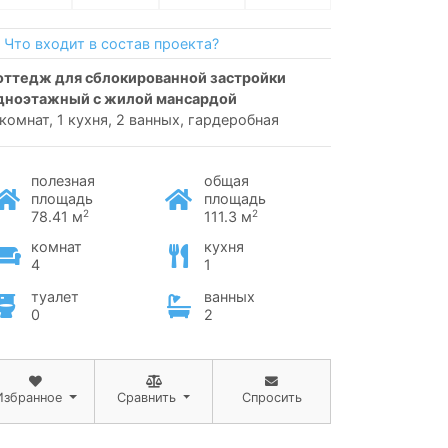
Что входит в состав проекта?
дноэтажный с жилой мансардой
 комнат, 1 кухня, 2 ванных, гардеробная
полезная
общая
площадь
площадь
2
2
78.41 м
111.3 м
комнат
кухня
4
1
туалет
ванных
0
2
Избранное
Сравнить
Спросить