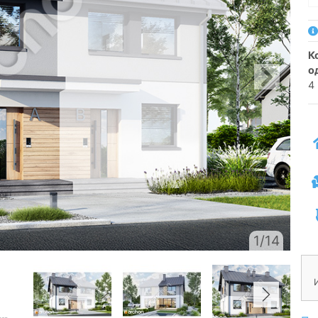
коттедж для сблокированной застройки
о
4
1/14