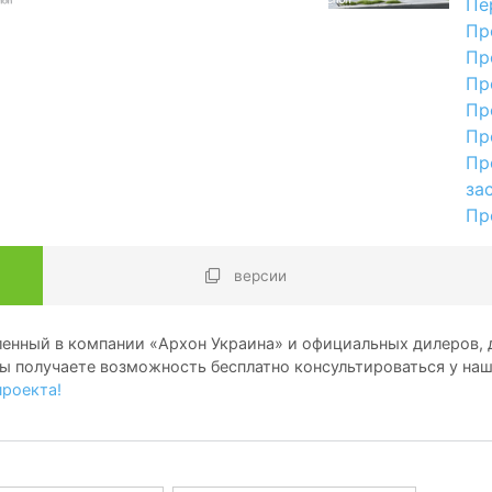
Пе
Пр
Пр
Пр
Пр
Пр
Пр
за
Пр
версии
енный в компании «Архон Украина» и официальных дилеров, д
ы получаете возможность бесплатно консультироваться у на
проекта!