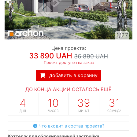
1/27
Цена проекта:
33 890 UAH
36 890 UAH
Проект доступен на заказ
добавить в корзину
ДО КОНЦА АКЦИИ ОСТАЛОСЬ ЕЩЁ
4
10
39
30
ДНЯ
ЧАСОВ
МИНУТ
СЕКУНД
Что входит в состав проекта?
коттедж для сблокированной застройки