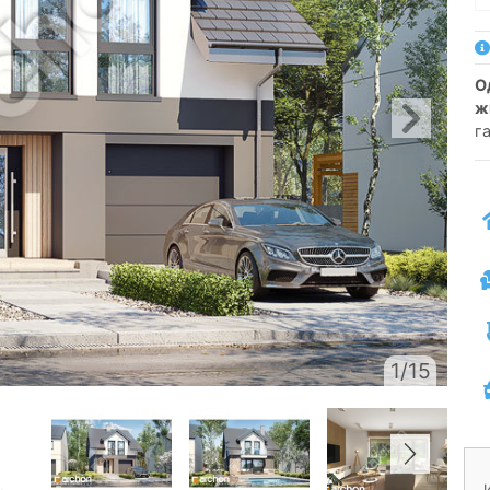
односемейный коттедж одноэтажный с
ж
г
1/15