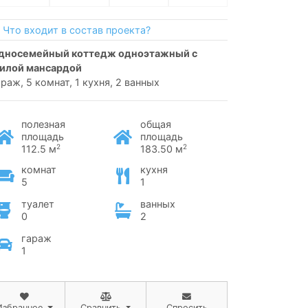
Что входит в состав проекта?
илой мансардой
араж, 5 комнат, 1 кухня, 2 ванных
полезная
общая
площадь
площадь
2
2
112.5 м
183.50 м
комнат
кухня
5
1
туалет
ванных
0
2
гараж
1
Избранное
Сравнить
Спросить