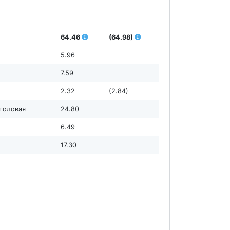
64.46
(64.98)
5.96
7.59
2.32
(2.84)
столовая
24.80
6.49
17.30