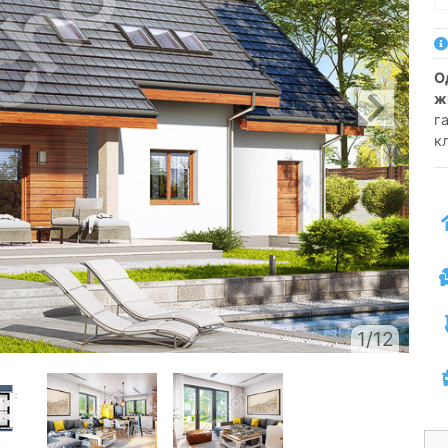
односемейный коттедж одноэтажный с
ж
г
к
1/12