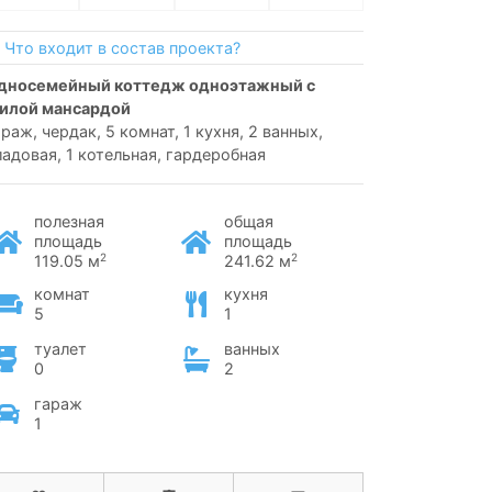
Что входит в состав проекта?
илой мансардой
араж, чердак, 5 комнат, 1 кухня, 2 ванных,
ладовая, 1 котельная, гардеробная
полезная
общая
площадь
площадь
2
2
119.05 м
241.62 м
комнат
кухня
5
1
туалет
ванных
0
2
гараж
1