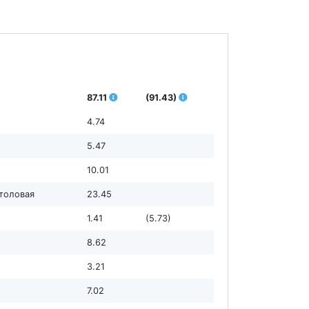
87.11
(91.43)
4.74
5.47
10.01
столовая
23.45
1.41
(5.73)
8.62
3.21
7.02