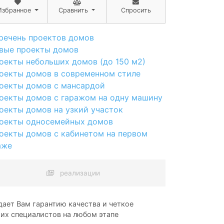
Избранное
Сравнить
Спросить
речень проектов домов
вые проекты домов
оекты небольших домов (до 150 м2)
оекты домов в современном стиле
оекты домов с мансардой
оекты домов с гаражом на одну машину
оекты домов на узкий участок
оекты односемейных домов
оекты домов с кабинетом на первом
аже
реализации
ает Вам гарантию качества и четкое
ших специалистов на любом этапе