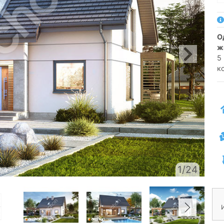
односемейный коттедж одноэтажный с
ж
5
к
1/24