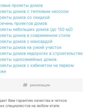
товые проекты домов
оекты домов с тепловым насосом
оекты домов со скидкой
речень проектов домов
оекты небольших домов (до 150 м2)
оекты домов в современном стиле
оекты домов с мансардой
оекты домов на узкий участок
оекты домов недорогих в строительстве
оекты односемейных домов
оекты домов с кабинетом на первом
аже
реализации
ает Вам гарантию качества и четкое
ших специалистов на любом этапе