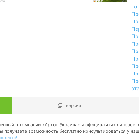
Го
Пр
Пр
Пе
Пр
Пр
Пр
Пр
Пр
Пр
Пр
эт
версии
енный в компании «Архон Украина» и официальных дилеров, д
ы получаете возможность бесплатно консультироваться у на
проекта!