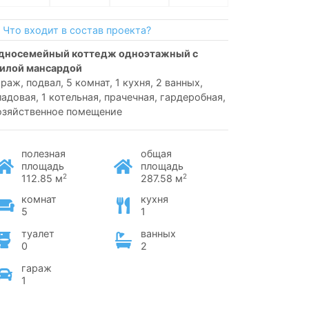
Что входит в состав проекта?
илой мансардой
араж, подвал, 5 комнат, 1 кухня, 2 ванных,
ладовая, 1 котельная, прачечная, гардеробная,
озяйственное помещение
полезная
общая
площадь
площадь
2
2
112.85 м
287.58 м
комнат
кухня
5
1
туалет
ванных
0
2
гараж
1