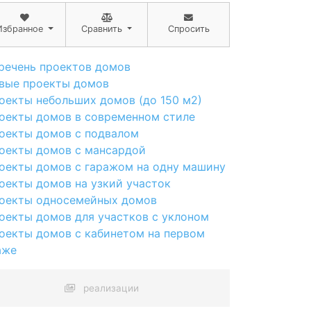
Избранное
Сравнить
Спросить
речень проектов домов
вые проекты домов
оекты небольших домов (до 150 м2)
оекты домов в современном стиле
оекты домов с подвалом
оекты домов с мансардой
оекты домов с гаражом на одну машину
оекты домов на узкий участок
оекты односемейных домов
оекты домов для участков с уклоном
оекты домов с кабинетом на первом
аже
реализации