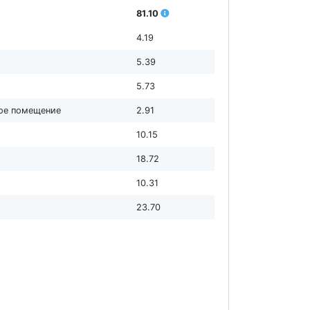
81.10
4.19
5.39
5.73
ное помещение
2.91
10.15
18.72
10.31
23.70