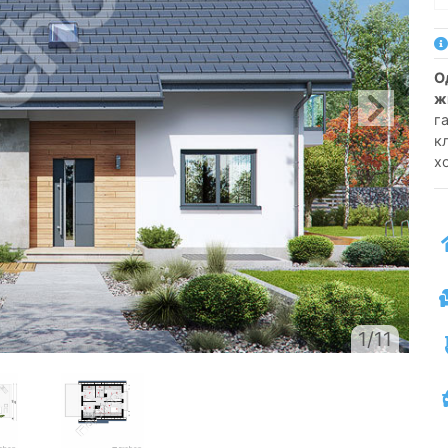
односемейный коттедж одноэтажный с
ж
г
к
х
1/11