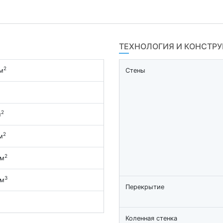
ТЕХНОЛОГИЯ И КОНСТР
2
м
Стены
2
м
2
м
2
 м
3
 м
Перекрытие
Коленная стенка