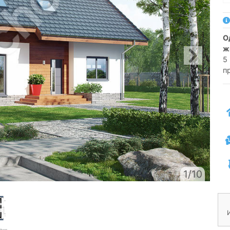
односемейный коттедж одноэтажный с
ж
5
п
1/10