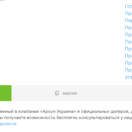
Го
Пр
Пе
Пр
Пр
Пр
Пр
Пр
Пр
Пр
эт
версии
енный в компании «Архон Украина» и официальных дилеров, д
ы получаете возможность бесплатно консультироваться у на
проекта!