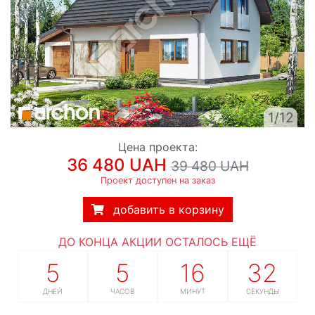
1/12
Цена проекта:
36 480 UAH
39 480 UAH
Проект доступен на заказ
добавить в корзину
ДО КОНЦА АКЦИИ ОСТАЛОСЬ ЕЩЁ
5
5
16
32
ДНЕЙ
ЧАСОВ
МИНУТ
СЕКУНДЫ