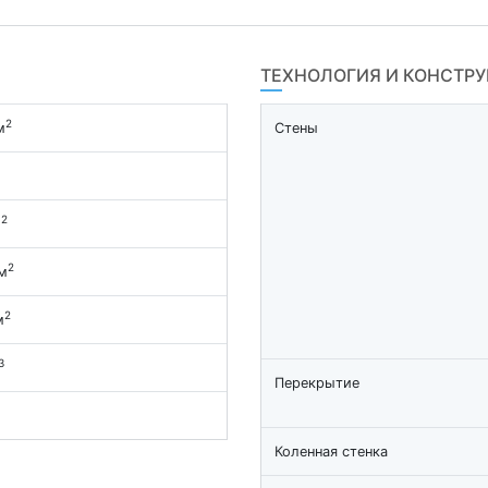
ТЕХНОЛОГИЯ И КОНСТР
2
м
Стены
2
м
2
м
2
м
3
Перекрытие
Коленная стенка