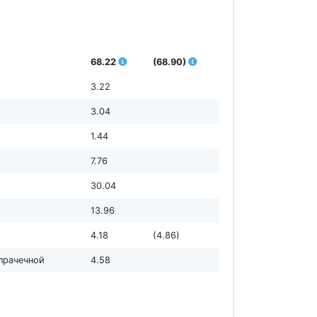
68.22
(68.90)
3.22
3.04
1.44
7.76
30.04
13.96
4.18
(4.86)
 прачечной
4.58