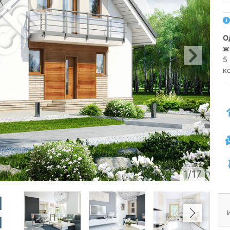
односемейный коттедж одноэтажный с
ж
5
к
1/17