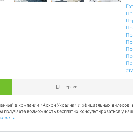
Го
Пр
Пе
Пр
Пр
Пр
Пр
Пр
Пр
эт
версии
енный в компании «Архон Украина» и официальных дилеров, д
ы получаете возможность бесплатно консультироваться у на
проекта!