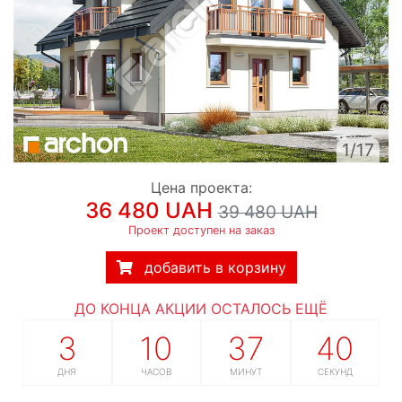
1/17
Цена проекта:
36 480 UAH
39 480 UAH
Проект доступен на заказ
добавить в корзину
ДО КОНЦА АКЦИИ ОСТАЛОСЬ ЕЩЁ
3
10
37
39
ДНЯ
ЧАСОВ
МИНУТ
СЕКУНД