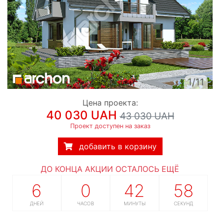
1/11
Цена проекта:
40 030 UAH
43 030 UAH
Проект доступен на заказ
добавить в корзину
ДО КОНЦА АКЦИИ ОСТАЛОСЬ ЕЩЁ
6
0
42
57
ДНЕЙ
ЧАСОВ
МИНУТЫ
СЕКУНД