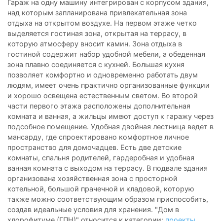
Гараж на одну машину интегрирован с корпусом здания,
над которым запланирована привлекательная зона
отдыха на открытом воздухе. На первом этаже четко
выделяется гостиная зона, открытая на террасу, в
которую атмосферу вносит камин. Зона отдыха в
гостиной содержит набор удобной мебели, а обеденная
зона плавно соединяется с кухней. Большая кухня
позволяет комфортно и одновременно работать двум
людям, имеет очень практично организованные функции
и хорошо освещена естественным светом. Во второй
части первого этажа расположены дополнительная
комната и ванная, а жильцы имеют доступ к гаражу через
подсобное помещение. Удобная двойная лестница ведет в
мансарду, где спроектировано комфортное личное
пространство для домочадцев. Есть две детские
комнаты, спальня родителей, гардеробная и удобная
ванная комната с выходом на террасу. В подвале здания
организована хозяйственная зона с просторной
котельной, большой прачечной и кладовой, которую
также можно соответствующим образом приспособить,
создав идеальные условия для хранения. "Дом в
хлорофитуме (ГПН)" относится к категории:
проекты