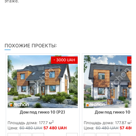
этаже.
ПОХОЖИЕ ПРОЕКТЫ:
- 3000 UAH
- 
Дом под гинко 10 (Р2)
Дом под гинко 10 (
2
2
Площадь дома: 177.7 м
Площадь дома: 177.87 м
Цена:
60 480 UAH
57 480 UAH
Цена:
60 480 UAH
57 480 