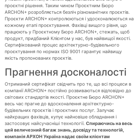
проєктні рішення. Таким чином Проєктним Бюро
ARCHON+ розробляється безліч різноманітних проєктів.
Проєкти ARCHON+ контролюються і удосконалюються на
кожному етапі проєктування. Фахівці вищого рівня, що
працюють у Проєктному Бюро ARCHON+, стежать, щоб
продукт, придбаний Клієнтом у нас, був найвищої якості.
Сертифікований процес архітектурно-будівельного
проєктування по нормах ISO 9001 гарантує найвищу
якість пропонованих проєктів.
Прагнення досконалості
Отриманий сертифікат свідчить про те, що всі процеси в
компанії ARCHON+ постійно розвиваються відповідно до
світових стандартів якості. Проєктне Бюро ARCHON+
весь час прагне до вдосконалення архітектурно-
будівельних проєктів і проєктних послуг. Залучає
найкращих фахівців, купує найновіше обладнання і
застосовує найсучасніші технології.
Спираючись на весь
цей величезний багаж знань, досвіду та технологій,
компанія АРХОН Україна надає своїм клієнтам