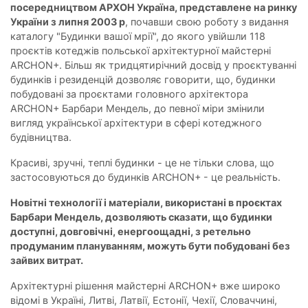
посередництвом АРХОН Україна, представлене на ринку
України з липня 2003 р
, почавши свою роботу з видання
каталогу "Будинки вашої мрії", до якого увійшли 118
проєктів котеджів польської архітектурної майстерні
ARCHON+. Більш як тридцятирічний досвід у проєктуванні
будинків і резиденцій дозволяє говорити, що, будинки
побудовані за проєктами головного архітектора
ARCHON+ Барбари Мендель, до певної міри змінили
вигляд української архітектури в сфері котеджного
будівництва.
Красиві, зручні, теплі будинки - це не тільки слова, що
застосовуються до будинків ARCHON+ - це реальність.
Новітні технології і матеріали, використані в проєктах
Барбари Мендель, дозволяють сказати, що будинки
доступні, довговічні, енергоощадні, з ретельно
продуманим плануванням, можуть бути побудовані без
зайвих витрат.
Архітектурні рішення майстерні АRCHON+ вже широко
відомі в Україні, Литві, Латвії, Естонії, Чехії, Словаччині,