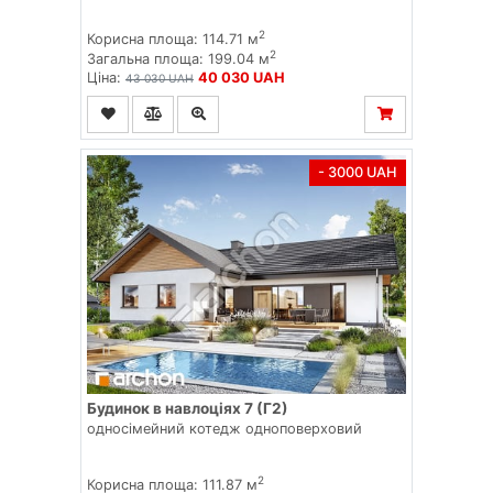
2
Корисна площа: 114.71 м
2
Загальна площа: 199.04 м
Ціна:
40 030 UAH
43 030 UAH
- 3000 UAH
Будинок в навлоціях 7 (Г2)
односімейний котедж одноповерховий
2
Корисна площа: 111.87 м