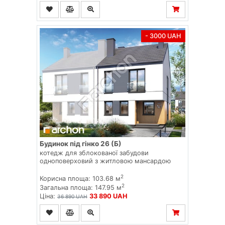
- 3000 UAH
Будинок під гінко 26 (Б)
котедж для зблокованої забудови
одноповерховий з житловою мансардою
2
Корисна площа: 103.68 м
2
Загальна площа: 147.95 м
Ціна:
33 890 UAH
36 890 UAH