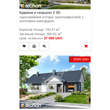
Будинок в сверціях 2 (Е)
односімейний котедж одноповерховий з
житловою мансардою
2
Корисна площа: 130.51 м
2
Загальна площа: 196.62 м
Ціна:
37 580 UAH
40 580 UAH
- 3000 UAH