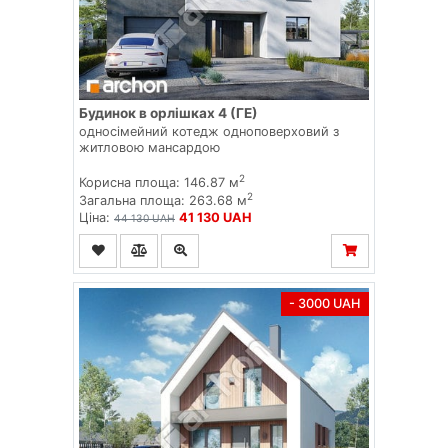
Будинок в орлішках 4 (ГЕ)
односімейний котедж одноповерховий з
житловою мансардою
2
Корисна площа: 146.87 м
2
Загальна площа: 263.68 м
Ціна:
41 130 UAH
44 130 UAH
- 3000 UAH