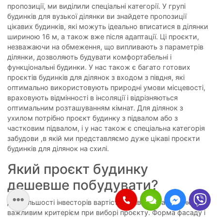
пропозиції, ми виділили спеціальні категорії. У групі
будинків для вузької ділянки ви знайдете пропозиції
цікавих будинків, які можуть ідеально вписатися в ділянки
шириною 16 м, а також вже після адаптації. Ці проєкти,
незважаючи на обмеження, що випливають з параметрів
ділянки, дозволяють будувати комфортабельні і
функціональні будинки. У нас також є багато готових
проєктів будинків для ділянок з входом з півдня, які
оптимально використовують природні умови місцевості,
враховують відмінності в інсоляції і відрізняються
оптимальним розташуванням кімнат. Для ділянок з
ухилом потрібно проєкт будинку з підвалом або з
частковим підвалом, і у нас також є спеціальна категорія
забудови ,в якій ми представляємо дуже цікаві проєкти
будинків для ділянок на схилі.
Який проєкт будинку
дешевше побудувати?
Для більшості інвесторів вартість будівництва будинку є
важливим критерієм при виборі проєкту. Форма фасаду і