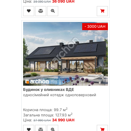
Ціна:
36 090 UAH
39 090 UAH
- 3000 UAH
Будинок у оливниках ВДЕ
односімейний котедж одноповерховий
2
Корисна площа: 99.7 м
2
Загальна площа: 127.93 м
Ціна:
34 990 UAH
37 990 UAH