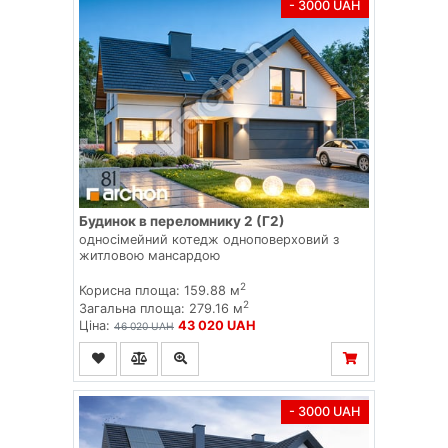
- 3000 UAH
Будинок в переломнику 2 (Г2)
односімейний котедж одноповерховий з
житловою мансардою
2
Корисна площа: 159.88 м
2
Загальна площа: 279.16 м
Ціна:
43 020 UAH
46 020 UAH
- 3000 UAH