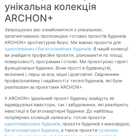
унікальна колекція
ARCHON+
Запрошуємо вас ознайомитися з унікальною,
запатентованою пропозицією готових проєктів будинків
ARCHON+ архітектурне бюро. Ми маємо проєкти для
односімейних
і
багатосімейних будинків
. В нашій колекції
ви знайдете професійні проєкти, різноманітні по площі,
поверховості, програмам і стилю. Ми проєктуємо гарні і
функціональні будинки. Вони прості в будівництві,
економні і, перш за все, міцні і довговічні. Свідченням
професіоналізму і надійності є тисячі будинків, які були
реалізовані за проєктами ARCHON+.
У ARCHON+ ідеальний проєкт будинку знайдуть як
індивідуальні інвестори, так і забудовники, які реалізують
інвестиції в багатоквартирні будинки. До найбільш
популярних колекцій належать: готові проєкти
одноповерхових будинків
, проєкти будинків з мансардою,
багатоквартирні будинки
, а також проєкти
сучасних