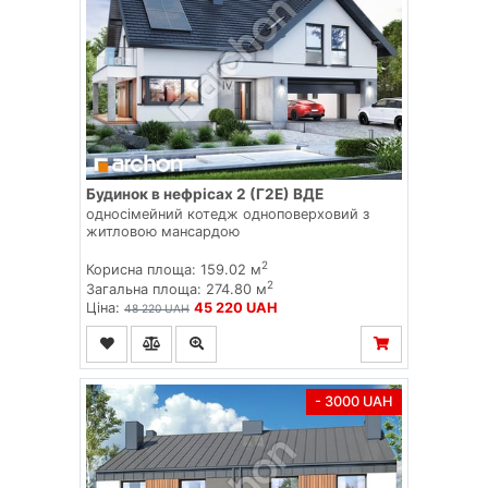
Будинок в нефрісах 2 (Г2Е) ВДЕ
односімейний котедж одноповерховий з
житловою мансардою
2
Корисна площа: 159.02 м
2
Загальна площа: 274.80 м
Ціна:
45 220 UAH
48 220 UAH
- 3000 UAH