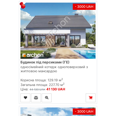
- 3000 UAH
Будинок під персиками (ГЕ)
односімейний котедж одноповерховий з
житловою мансардою
2
Корисна площа: 129.19 м
2
Загальна площа: 227.70 м
Ціна:
41 130 UAH
44 130 UAH
- 3000 UAH