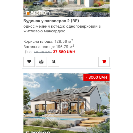
Будинок у папаверах 2 (ВЕ)
односімейний котедж одноповерховий з
житловою мансардою
2
Корисна площа: 128.56 м
2
Загальна площа: 196.79 м
Ціна:
37 580 UAH
40 580 UAH
- 3000 UAH