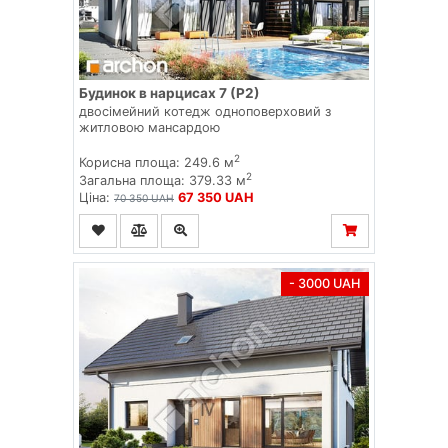
Будинок в нарцисах 7 (Р2)
двосімейний котедж одноповерховий з
житловою мансардою
2
Корисна площа: 249.6 м
2
Загальна площа: 379.33 м
Ціна:
67 350 UAH
70 350 UAH
- 3000 UAH