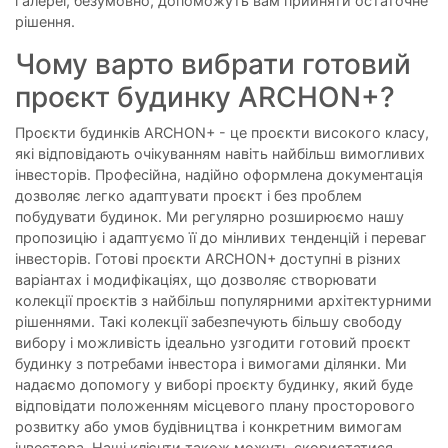
галереї, безумовно, допоможуть вам прийняти остаточне
рішення.
Чому варто вибрати готовий
проєкт будинку ARCHON+?
Проєкти будинків ARCHON+ - це проєкти високого класу,
які відповідають очікуванням навіть найбільш вимогливих
інвесторів. Професійна, надійно оформлена документація
дозволяє легко адаптувати проєкт і без проблем
побудувати будинок. Ми регулярно розширюємо нашу
пропозицію і адаптуємо її до мінливих тенденцій і переваг
інвесторів. Готові проєкти ARCHON+ доступні в різних
варіантах і модифікаціях, що дозволяє створювати
колекції проєктів з найбільш популярними архітектурними
рішеннями. Такі колекції забезпечують більшу свободу
вибору і можливість ідеально узгодити готовий проєкт
будинку з потребами інвестора і вимогами ділянки. Ми
надаємо допомогу у виборі проєкту будинку, який буде
відповідати положенням місцевого плану просторового
розвитку або умов будівництва і конкретним вимогам
інвестора. Наші клієнти також можуть скористатися