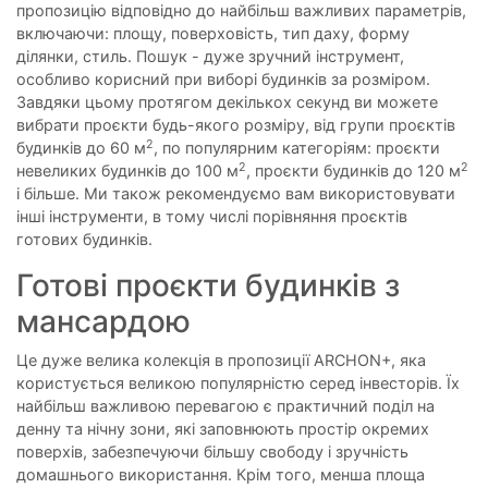
пропозицію відповідно до найбільш важливих параметрів,
включаючи: площу, поверховість, тип даху, форму
ділянки, стиль. Пошук - дуже зручний інструмент,
особливо корисний при виборі будинків за розміром.
Завдяки цьому протягом декількох секунд ви можете
вибрати проєкти будь-якого розміру, від групи проєктів
2
будинків до 60 м
, по популярним категоріям: проєкти
2
2
невеликих будинків до 100 м
, проєкти будинків до 120 м
і більше. Ми також рекомендуємо вам використовувати
інші інструменти, в тому числі порівняння проєктів
готових будинків.
Готові проєкти будинків з
мансардою
Це дуже велика колекція в пропозиції ARCHON+, яка
користується великою популярністю серед інвесторів. Їх
найбільш важливою перевагою є практичний поділ на
денну та нічну зони, які заповнюють простір окремих
поверхів, забезпечуючи більшу свободу і зручність
домашнього використання. Крім того, менша площа