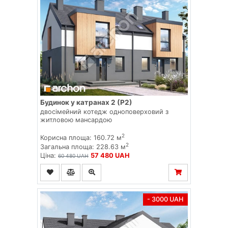
Будинок у катранах 2 (Р2)
двосімейний котедж одноповерховий з
житловою мансардою
2
Корисна площа: 160.72 м
2
Загальна площа: 228.63 м
Ціна:
57 480 UAH
60 480 UAH
- 3000 UAH