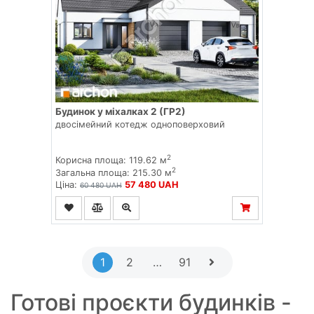
Будинок у міхалках 2 (ГР2)
двосімейний котедж одноповерховий
2
Корисна площа: 119.62 м
2
Загальна площа: 215.30 м
Ціна:
57 480 UAH
60 480 UAH
1
2
…
91
Готові проєкти будинків -