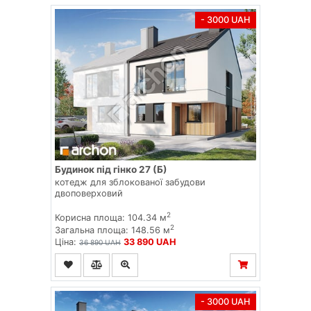
- 3000 UAH
Будинок під гінко 27 (Б)
котедж для зблокованої забудови
двоповерховий
2
Корисна площа: 104.34 м
2
Загальна площа: 148.56 м
Ціна:
33 890 UAH
36 890 UAH
- 3000 UAH