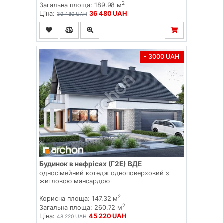
2
Загальна площа: 189.98 м
Ціна:
36 480 UAH
39 480 UAH
- 3000 UAH
Будинок в нефрісах (Г2Е) ВДЕ
односімейний котедж одноповерховий з
житловою мансардою
2
Корисна площа: 147.32 м
2
Загальна площа: 260.72 м
Ціна:
45 220 UAH
48 220 UAH