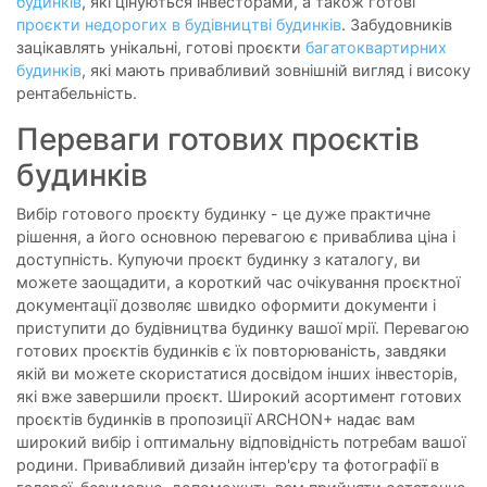
будинків
, які цінуються інвесторами, а також готові
проєкти недорогих в будівництві будинків
. Забудовників
зацікавлять унікальні, готові проєкти
багатоквартирних
будинків
, які мають привабливий зовнішній вигляд і високу
рентабельність.
Переваги готових проєктів
будинків
Вибір готового проєкту будинку - це дуже практичне
рішення, а його основною перевагою є приваблива ціна і
доступність. Купуючи проєкт будинку з каталогу, ви
можете заощадити, а короткий час очікування проєктної
документації дозволяє швидко оформити документи і
приступити до будівництва будинку вашої мрії. Перевагою
готових проєктів будинків є їх повторюваність, завдяки
якій ви можете скористатися досвідом інших інвесторів,
які вже завершили проєкт. Широкий асортимент готових
проєктів будинків в пропозиції ARCHON+ надає вам
широкий вибір і оптимальну відповідність потребам вашої
родини. Привабливий дизайн інтер'єру та фотографії в