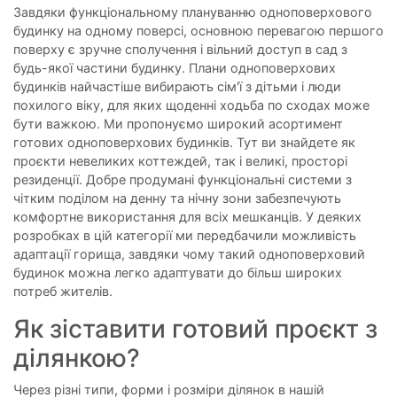
Завдяки функціональному плануванню одноповерхового
будинку на одному поверсі, основною перевагою першого
поверху є зручне сполучення і вільний доступ в сад з
будь-якої частини будинку. Плани одноповерхових
будинків найчастіше вибирають сім'ї з дітьми і люди
похилого віку, для яких щоденні ходьба по сходах може
бути важкою. Ми пропонуємо широкий асортимент
готових одноповерхових будинків. Тут ви знайдете як
проєкти невеликих коттеждей, так і великі, просторі
резиденції. Добре продумані функціональні системи з
чітким поділом на денну та нічну зони забезпечують
комфортне використання для всіх мешканців. У деяких
розробках в цій категорії ми передбачили можливість
адаптації горища, завдяки чому такий одноповерховий
будинок можна легко адаптувати до більш широких
потреб жителів.
Як зіставити готовий проєкт з
ділянкою?
Через різні типи, форми і розміри ділянок в нашій