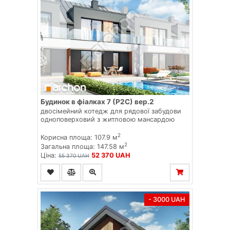
Будинок в фіалках 7 (Р2С) вер.2
двосімейний котедж для рядової забудови
одноповерховий з житловою мансардою
2
Корисна площа: 107.9 м
2
Загальна площа: 147.58 м
Ціна:
52 370 UAH
55 370 UAH
- 3000 UAH