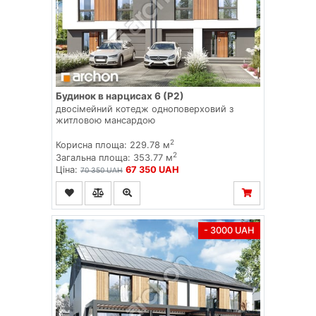
Будинок в нарцисах 6 (Р2)
двосімейний котедж одноповерховий з
житловою мансардою
2
Корисна площа: 229.78 м
2
Загальна площа: 353.77 м
Ціна:
67 350 UAH
70 350 UAH
- 3000 UAH