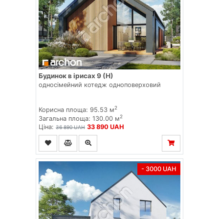
Будинок в ірисах 9 (Н)
односімейний котедж одноповерховий
2
Корисна площа: 95.53 м
2
Загальна площа: 130.00 м
Ціна:
33 890 UAH
36 890 UAH
- 3000 UAH