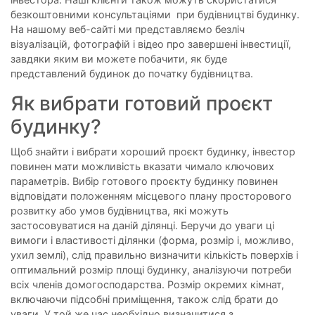
безкоштовними консультаціями при будівництві будинку.
На нашому веб-сайті ми представляємо безліч
візуалізацій, фотографій і відео про завершені інвестиції,
завдяки яким ви можете побачити, як буде
представлений будинок до початку будівництва.
Як вибрати готовий проєкт
будинку?
Щоб знайти і вибрати хороший проєкт будинку, інвестор
повинен мати можливість вказати чимало ключових
параметрів. Вибір готового проєкту будинку повинен
відповідати положенням місцевого плану просторового
розвитку або умов будівництва, які можуть
застосовуватися на даній ділянці. Беручи до уваги ці
вимоги і властивості ділянки (форма, розмір і, можливо,
ухил землі), слід правильно визначити кількість поверхів і
оптимальний розмір площі будинку, аналізуючи потреби
всіх членів домогосподарства. Розмір окремих кімнат,
включаючи підсобні приміщення, також слід брати до
уваги. У той же час необхідно визначитися з