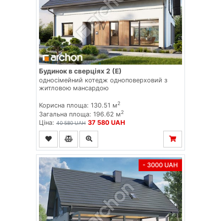
Будинок в сверціях 2 (Е)
односімейний котедж одноповерховий з
житловою мансардою
2
Корисна площа: 130.51 м
2
Загальна площа: 196.62 м
Ціна:
37 580 UAH
40 580 UAH
- 3000 UAH