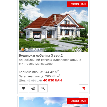
- 3000 UAH
Будинок в лобеліях 3 вер.2
односімейний котедж одноповерховий з
житловою мансардою
2
Корисна площа: 144.42 м
2
Загальна площа: 265.44 м
Ціна:
40 030 UAH
43 030 UAH
- 3000 UAH