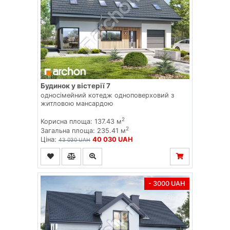
Будинок у вістерії 7
односімейний котедж одноповерховий з
житловою мансардою
2
Корисна площа: 137.43 м
2
Загальна площа: 235.41 м
Ціна:
40 030 UAH
43 030 UAH
- 3000 UAH