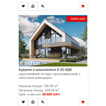
- 3000 UAH
Будинок в шишковиках 8 (E) ВДЕ
односімейний котедж одноповерховий з
житловою мансардою
2
Корисна площа: 138.58 м
2
Загальна площа: 209.16 м
Ціна:
38 680 UAH
41 680 UAH