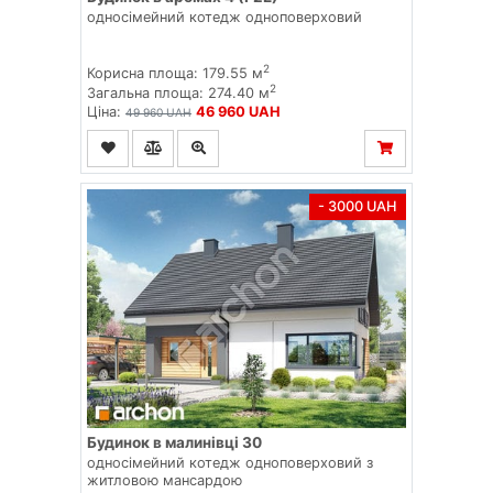
односімейний котедж одноповерховий
2
Корисна площа: 179.55 м
2
Загальна площа: 274.40 м
Ціна:
46 960 UAH
49 960 UAH
- 3000 UAH
Будинок в малинівці 30
односімейний котедж одноповерховий з
житловою мансардою