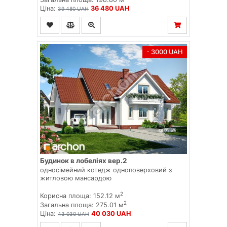
Ціна:
36 480 UAH
39 480 UAH
- 3000 UAH
Будинок в лобеліях вер.2
односімейний котедж одноповерховий з
житловою мансардою
2
Корисна площа: 152.12 м
2
Загальна площа: 275.01 м
Ціна:
40 030 UAH
43 030 UAH