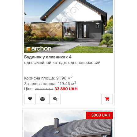
Будинок у оливниках 4
односімейний котедж одноповерховий
2
Корисна площа: 91.96 м
2
Загальна площа: 119.45 м
Ціна:
33 890 UAH
36 890 UAH
- 3000 UAH