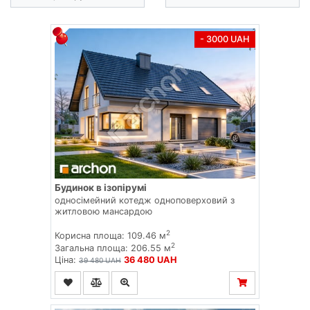
- 3000 UAH
Будинок в ізопірумі
односімейний котедж одноповерховий з
житловою мансардою
2
Корисна площа: 109.46 м
2
Загальна площа: 206.55 м
Ціна:
36 480 UAH
39 480 UAH