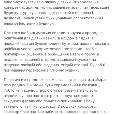
використовувати всю площу ділянки. Використання
конкретних архітектурних рішень як зовні, так і всередині
будинку, з урахуванням відмінностей в освітленні,
дозволить реалізувати функціонально спроєктований і
енергоефективний будинок.
Для того щоб оптимально використовувати природне
освітлення для ділянки землі, зі входом з півдня, в
передній частині будівлі повинні бути розташовані кімнати,
найбільш часто використовувані жителями. Найбільш
популярним рішенням є розміщення вітальні поруч зі
входом на південній стороні, а їдальню і кухню - на
південно-західній або південно-східній стороні. Підсобні
приміщення перенесені в глибину будинку.
Практичним продовженням вітальні є тераса, яка збирає
всю родину. Він може бути спрямований в бік вулиці,
тобто на південь, створюючи репрезентативну зону
відпочинку, але часто він розташовується уздовж
західного фасаду або повністю прихований з боку
затіненого північного фасаду. У пошуках комфорту
інвестори все частіше вибирають проєкти, які приносять