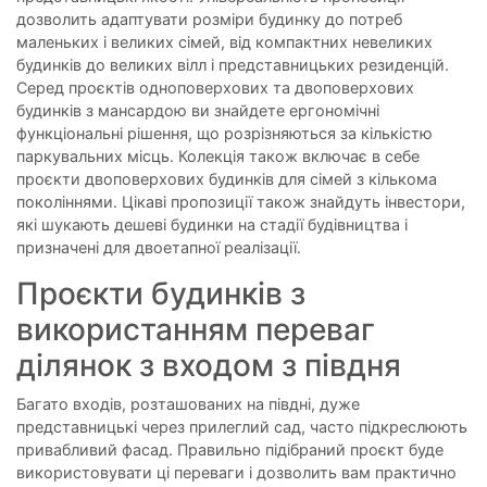
дозволить адаптувати розміри будинку до потреб
маленьких і великих сімей, від компактних невеликих
будинків до великих вілл і представницьких резиденцій.
Серед проєктів одноповерхових та двоповерхових
будинків з мансардою ви знайдете ергономічні
функціональні рішення, що розрізняються за кількістю
паркувальних місць. Колекція також включає в себе
проєкти двоповерхових будинків для сімей з кількома
поколіннями. Цікаві пропозиції також знайдуть інвестори,
які шукають дешеві будинки на стадії будівництва і
призначені для двоетапної реалізації.
Проєкти будинків з
використанням переваг
ділянок з входом з півдня
Багато входів, розташованих на півдні, дуже
представницькі через прилеглий сад, часто підкреслюють
привабливий фасад. Правильно підібраний проєкт буде
використовувати ці переваги і дозволить вам практично