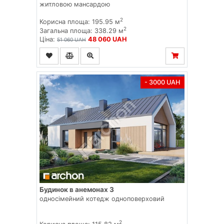
житловою мансардою
2
Корисна площа: 195.95 м
2
Загальна площа: 338.29 м
Ціна:
48 060 UAH
51 060 UAH
- 3000 UAH
Будинок в анемонах 3
односімейний котедж одноповерховий
2