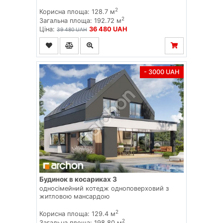
2
Корисна площа: 128.7 м
2
Загальна площа: 192.72 м
Ціна:
36 480 UAH
39 480 UAH
- 3000 UAH
Будинок в косариках 3
односімейний котедж одноповерховий з
житловою мансардою
2
Корисна площа: 129.4 м
2
Загальна площа: 198.80 м