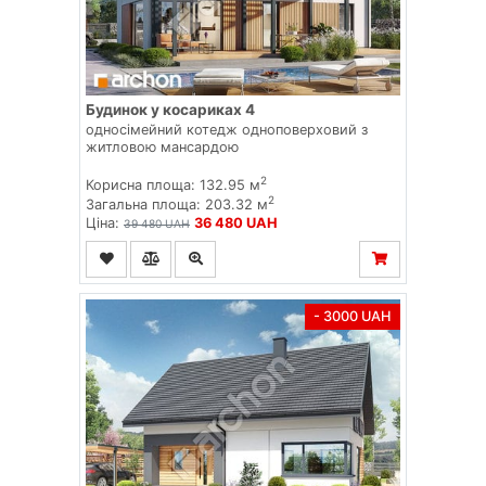
Будинок у косариках 4
односімейний котедж одноповерховий з
житловою мансардою
2
Корисна площа: 132.95 м
2
Загальна площа: 203.32 м
Ціна:
36 480 UAH
39 480 UAH
- 3000 UAH