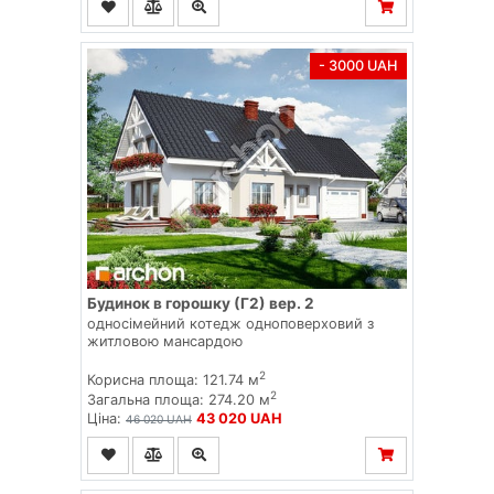
- 3000 UAH
Будинок в горошку (Г2) вер. 2
односімейний котедж одноповерховий з
житловою мансардою
2
Корисна площа: 121.74 м
2
Загальна площа: 274.20 м
Ціна:
43 020 UAH
46 020 UAH