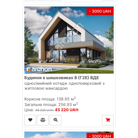
- 3000 UAH
Будинок в шишковиках 8 (Г2E) ВДЕ
односімейний котедж одноповерховий з
житловою мансардою
2
Корисна площа: 138.65 м
2
Загальна площа: 256.93 м
Ціна:
45 220 UAH
48 220 UAH
- 3000 UAH