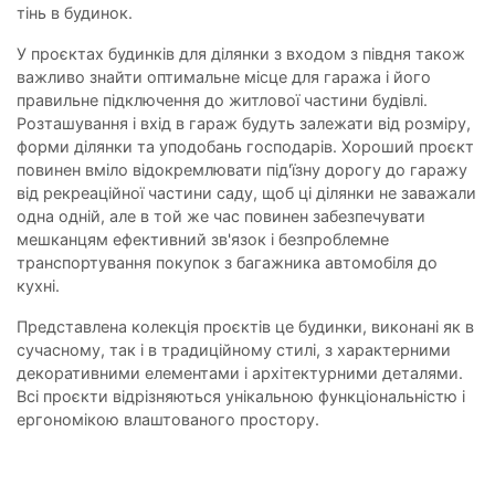
тінь в будинок.
У проєктах будинків для ділянки з входом з півдня також
важливо знайти оптимальне місце для гаража і його
правильне підключення до житлової частини будівлі.
Розташування і вхід в гараж будуть залежати від розміру,
форми ділянки та уподобань господарів. Хороший проєкт
повинен вміло відокремлювати під'їзну дорогу до гаражу
від рекреаційної частини саду, щоб ці ділянки не заважали
одна одній, але в той же час повинен забезпечувати
мешканцям ефективний зв'язок і безпроблемне
транспортування покупок з багажника автомобіля до
кухні.
Представлена ​​колекція проєктів це будинки, виконані як в
сучасному, так і в традиційному стилі, з характерними
декоративними елементами і архітектурними деталями.
Всі проєкти відрізняються унікальною функціональністю і
ергономікою влаштованого простору.