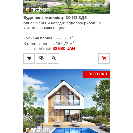
Будинок в малинівці 30 (Е) ВДЕ
односімейний котедж одноповерховий з
житловою мансардою
2
Корисна площа: 129.89 м
2
Загальна площа: 192.72 м
Ціна:
38 680 UAH
41 680 UAH
- 3000 UAH