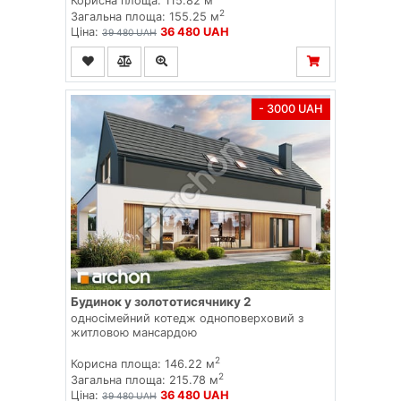
Корисна площа: 115.82 м
2
Загальна площа: 155.25 м
Ціна:
36 480 UAH
39 480 UAH
- 3000 UAH
Будинок у золототисячнику 2
односімейний котедж одноповерховий з
житловою мансардою
2
Корисна площа: 146.22 м
2
Загальна площа: 215.78 м
Ціна:
36 480 UAH
39 480 UAH