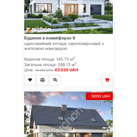
Будинок в комміфорах 9
односімейний котедж одноповерховий з
житловою мансардою
2
Корисна площа: 145.73 м
2
Загальна площа: 288.13 м
Ціна:
43 020 UAH
46 020 UAH
- 3000 UAH