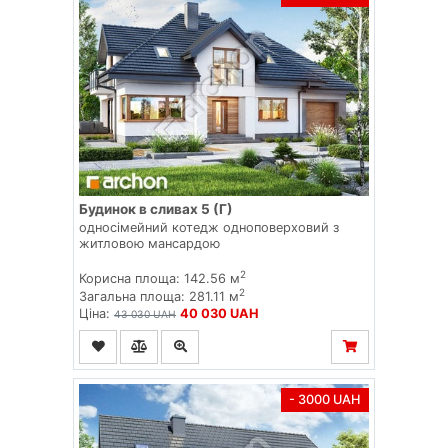
Будинок в сливах 5 (Г)
односімейний котедж одноповерховий з
житловою мансардою
2
Корисна площа: 142.56 м
2
Загальна площа: 281.11 м
Ціна:
40 030 UAH
43 030 UAH
- 3000 UAH