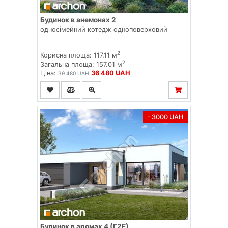
Будинок в анемонах 2
односімейний котедж одноповерховий
2
Корисна площа: 117.11 м
2
Загальна площа: 157.01 м
Ціна:
36 480 UAH
39 480 UAH
- 3000 UAH
Будинок в аромах 4 (Г2Е)