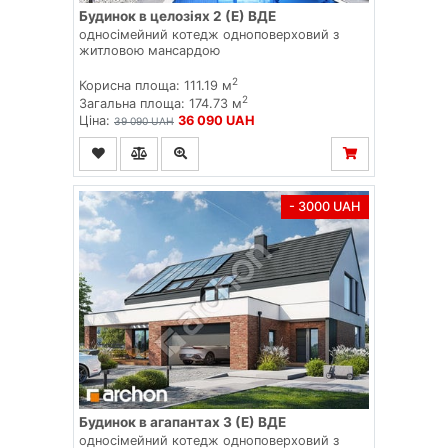
Будинок в целозіях 2 (E) ВДЕ
односімейний котедж одноповерховий з
житловою мансардою
2
Корисна площа: 111.19 м
2
Загальна площа: 174.73 м
Ціна:
36 090 UAH
39 090 UAH
- 3000 UAH
Будинок в агапантах 3 (E) ВДЕ
односімейний котедж одноповерховий з