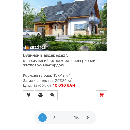
Будинок в айдаредах 5
односімейний котедж одноповерховий з
житловою мансардою
2
Корисна площа: 137.49 м
2
Загальна площа: 247.36 м
Ціна:
40 030 UAH
43 030 UAH
1
2
…
15