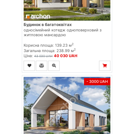
Будинок в багатоквітах
односімейний котедж одноповерховий з
житловою мансардою
2
Корисна площа: 139.23 м
2
Загальна площа: 238.99 м
Ціна:
40 030 UAH
43 030 UAH
- 3000 UAH