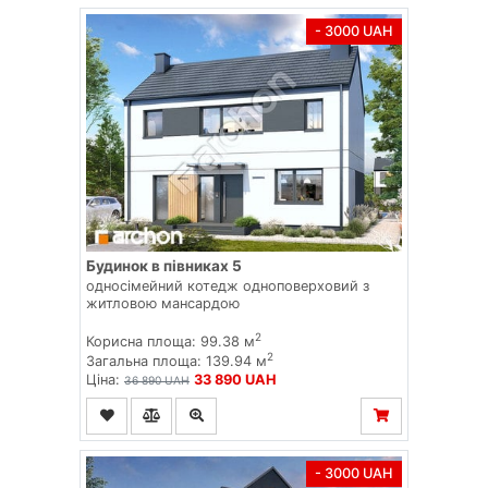
- 3000 UAH
Будинок в півниках 5
односімейний котедж одноповерховий з
житловою мансардою
2
Корисна площа: 99.38 м
2
Загальна площа: 139.94 м
Ціна:
33 890 UAH
36 890 UAH
- 3000 UAH