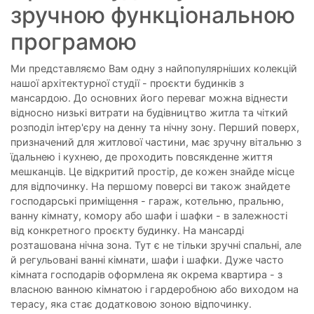
зручною функціональною
програмою
Ми представляємо Вам одну з найпопулярніших колекцій
нашої архітектурної студії - проєкти будинків з
мансардою. До основних його переваг можна віднести
відносно низькі витрати на будівництво житла та чіткий
розподіл інтер'єру на денну та нічну зону. Перший поверх,
призначений для житлової частини, має зручну вітальню з
їдальнею і кухнею, де проходить повсякденне життя
мешканців. Це відкритий простір, де кожен знайде місце
для відпочинку. На першому поверсі ви також знайдете
господарські приміщення - гараж, котельню, пральню,
ванну кімнату, комору або шафи і шафки - в залежності
від конкретного проєкту будинку. На мансарді
розташована нічна зона. Тут є не тільки зручні спальні, але
й регульовані ванні кімнати, шафи і шафки. Дуже часто
кімната господарів оформлена як окрема квартира - з
власною ванною кімнатою і гардеробною або виходом на
терасу, яка стає додатковою зоною відпочинку.