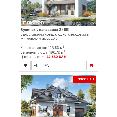
Будинок у папаверах 2 (ВЕ)
односімейний котедж одноповерховий з
житловою мансардою
2
Корисна площа: 128.56 м
2
Загальна площа: 196.79 м
Ціна:
37 580 UAH
40 580 UAH
- 3000 UAH