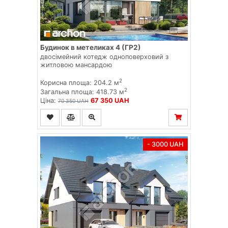
Будинок в метеликах 4 (ГР2)
двосімейний котедж одноповерховий з
житловою мансардою
2
Корисна площа: 204.2 м
2
Загальна площа: 418.73 м
Ціна:
67 350 UAH
70 350 UAH
- 3000 UAH