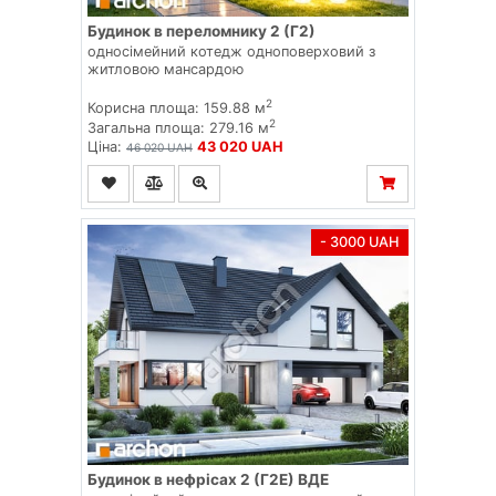
Будинок в переломнику 2 (Г2)
односімейний котедж одноповерховий з
житловою мансардою
2
Корисна площа: 159.88 м
2
Загальна площа: 279.16 м
Ціна:
43 020 UAH
46 020 UAH
- 3000 UAH
Будинок в нефрісах 2 (Г2Е) ВДЕ