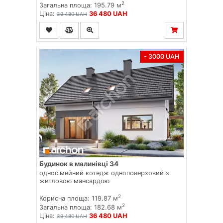
2
Загальна площа: 195.79 м
Ціна:
36 480 UAH
39 480 UAH
- 3000 UAH
Будинок в малинівці 34
односімейний котедж одноповерховий з
житловою мансардою
2
Корисна площа: 119.87 м
2
Загальна площа: 182.68 м
Ціна:
36 480 UAH
39 480 UAH