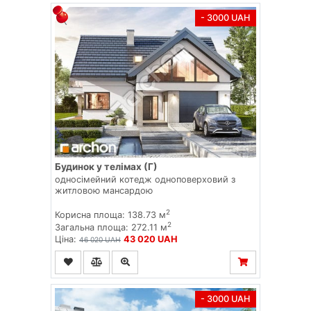
- 3000 UAH
Будинок у телімах (Г)
односімейний котедж одноповерховий з
житловою мансардою
2
Корисна площа: 138.73 м
2
Загальна площа: 272.11 м
Ціна:
43 020 UAH
46 020 UAH
- 3000 UAH