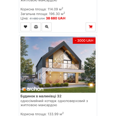
житловою мансардою
2
Корисна площа: 114.09 м
2
Загальна площа: 196.30 м
Ціна:
38 680 UAH
41 680 UAH
- 3000 UAH
Будинок в малинівці 32
односімейний котедж одноповерховий з
житловою мансардою
2
Корисна площа: 133.99 м