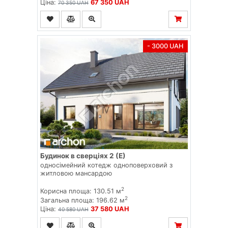
Ціна:
67 350 UAH
70 350 UAH
- 3000 UAH
Будинок в сверціях 2 (Е)
односімейний котедж одноповерховий з
житловою мансардою
2
Корисна площа: 130.51 м
2
Загальна площа: 196.62 м
Ціна:
37 580 UAH
40 580 UAH