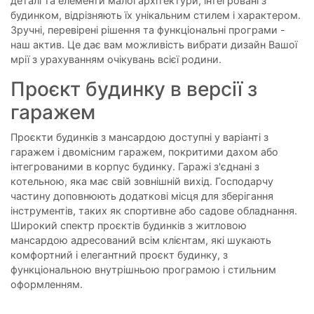
деталі та елементи малої архітектури, інтегровані з
будинком, відрізняють їх унікальним стилем і характером.
Зручні, перевірені рішення та функціональні програми -
наш актив. Це дає вам можливість вибрати дизайн Вашої
мрії з урахуванням очікувань всієї родини.
Проєкт будинку в версії з
гаражем
Проєкти будинків з мансардою доступні у варіанті з
гаражем і двомісним гаражем, покритими дахом або
інтегрованими в корпус будинку. Гаражі з'єднані з
котельною, яка має свій зовнішній вихід. Господарчу
частину доповнюють додаткові місця для зберігання
інструментів, таких як спортивне або садове обладнання.
Широкий спектр проєктів будинків з житловою
мансардою адресований всім клієнтам, які шукають
комфортний і елегантний проєкт будинку, з
функціональною внутрішньою програмою і стильним
оформленням.