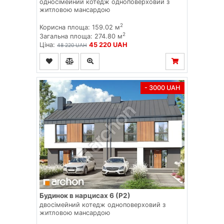
односімейний котедж одноповерховий з
житловою мансардою
2
Корисна площа: 159.02 м
2
Загальна площа: 274.80 м
Ціна:
45 220 UAH
48 220 UAH
- 3000 UAH
Будинок в нарцисах 6 (Р2)
двосімейний котедж одноповерховий з
житловою мансардою