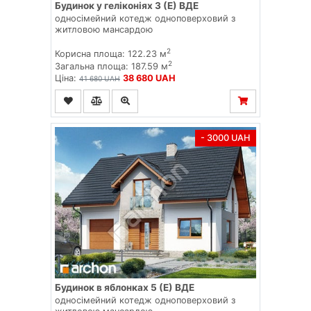
Будинок у геліконіях 3 (Е) ВДЕ
односімейний котедж одноповерховий з
житловою мансардою
2
Корисна площа: 122.23 м
2
Загальна площа: 187.59 м
Ціна:
38 680 UAH
41 680 UAH
- 3000 UAH
Будинок в яблонках 5 (E) ВДЕ
односімейний котедж одноповерховий з