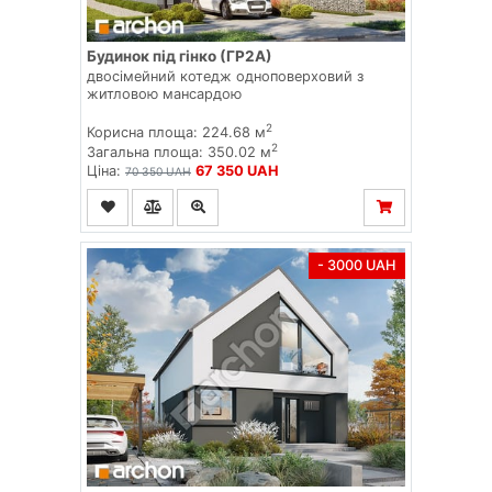
Будинок під гінко (ГР2А)
двосімейний котедж одноповерховий з
житловою мансардою
2
Корисна площа: 224.68 м
2
Загальна площа: 350.02 м
Ціна:
67 350 UAH
70 350 UAH
- 3000 UAH