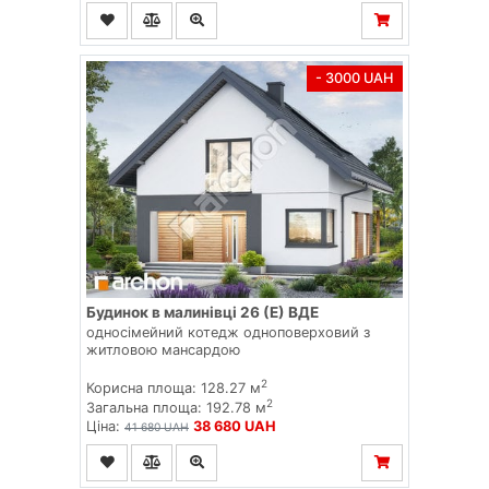
- 3000 UAH
Будинок в малинівці 26 (Е) ВДЕ
односімейний котедж одноповерховий з
житловою мансардою
2
Корисна площа: 128.27 м
2
Загальна площа: 192.78 м
Ціна:
38 680 UAH
41 680 UAH