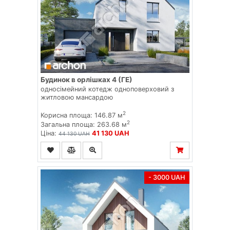
Будинок в орлішках 4 (ГЕ)
односімейний котедж одноповерховий з
житловою мансардою
2
Корисна площа: 146.87 м
2
Загальна площа: 263.68 м
Ціна:
41 130 UAH
44 130 UAH
- 3000 UAH