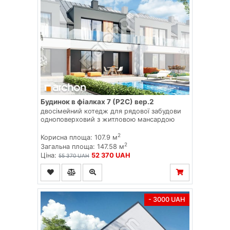
Будинок в фіалках 7 (Р2С) вер.2
двосімейний котедж для рядової забудови
одноповерховий з житловою мансардою
2
Корисна площа: 107.9 м
2
Загальна площа: 147.58 м
Ціна:
52 370 UAH
55 370 UAH
- 3000 UAH