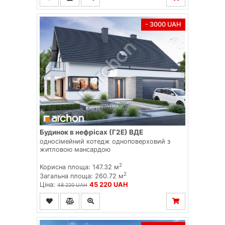
- 3000 UAH
Будинок в нефрісах (Г2Е) ВДЕ
односімейний котедж одноповерховий з
житловою мансардою
2
Корисна площа: 147.32 м
2
Загальна площа: 260.72 м
Ціна:
45 220 UAH
48 220 UAH