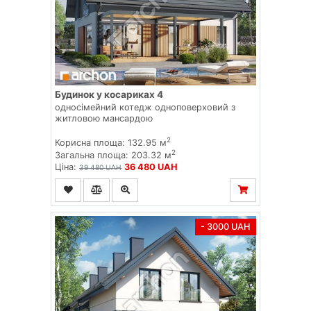
Будинок у косариках 4
односімейний котедж одноповерховий з
житловою мансардою
2
Корисна площа: 132.95 м
2
Загальна площа: 203.32 м
Ціна:
36 480 UAH
39 480 UAH
- 3000 UAH