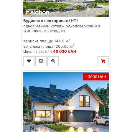
Будинок в нектаринах (НТ)
односімейний котедж одноповерховий з
житловою мансардою
2
Корисна площа: 144.0 м
2
Загальна площа: 260.00 м
Ціна:
40 030 UAH
43 030 UAH
- 3000 UAH