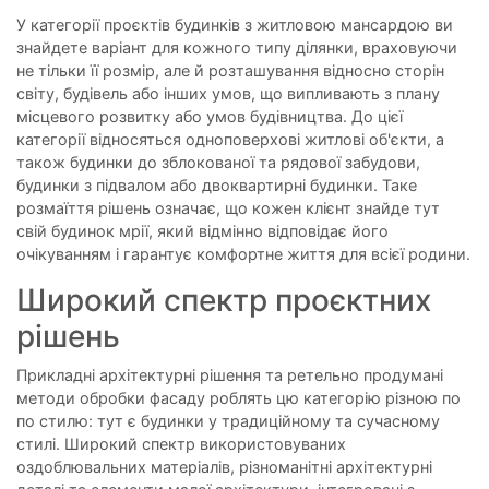
У категорії проєктів будинків з житловою мансардою ви
знайдете варіант для кожного типу ділянки, враховуючи
не тільки її розмір, але й розташування відносно сторін
світу, будівель або інших умов, що випливають з плану
місцевого розвитку або умов будівництва. До цієї
категорії відносяться одноповерхові житлові об'єкти, а
також будинки до зблокованої та рядової забудови,
будинки з підвалом або двоквартирні будинки. Таке
розмаїття рішень означає, що кожен клієнт знайде тут
свій будинок мрії, який відмінно відповідає його
очікуванням і гарантує комфортне життя для всієї родини.
Широкий спектр проєктних
рішень
Прикладні архітектурні рішення та ретельно продумані
методи обробки фасаду роблять цю категорію різною по
по стилю: тут є будинки у традиційному та сучасному
стилі. Широкий спектр використовуваних
оздоблювальних матеріалів, різноманітні архітектурні