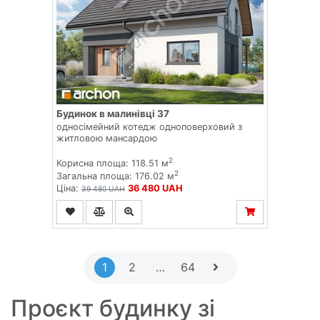
Будинок в малинівці 37
односімейний котедж одноповерховий з
житловою мансардою
2
Корисна площа: 118.51 м
2
Загальна площа: 176.02 м
Ціна:
36 480 UAH
39 480 UAH
1
2
…
64
Проєкт будинку зі