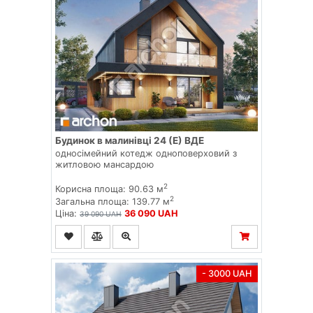
Будинок в малинівці 24 (Е) ВДЕ
односімейний котедж одноповерховий з
житловою мансардою
2
Корисна площа: 90.63 м
2
Загальна площа: 139.77 м
Ціна:
36 090 UAH
39 090 UAH
- 3000 UAH