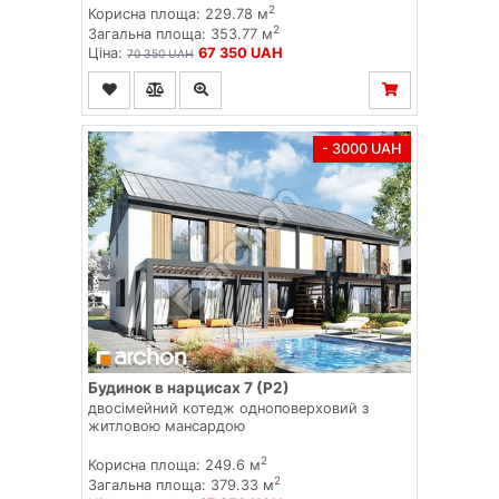
2
Корисна площа: 229.78 м
2
Загальна площа: 353.77 м
Ціна:
67 350 UAH
70 350 UAH
- 3000 UAH
Будинок в нарцисах 7 (Р2)
двосімейний котедж одноповерховий з
житловою мансардою
2
Корисна площа: 249.6 м
2
Загальна площа: 379.33 м