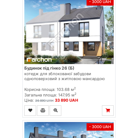
- 3000 UAH
Будинок під гінко 26 (Б)
котедж для зблокованої забудови
одноповерховий з житловою мансардою
2
Корисна площа: 103.68 м
2
Загальна площа: 147.95 м
Ціна:
33 890 UAH
36 890 UAH
- 3000 UAH