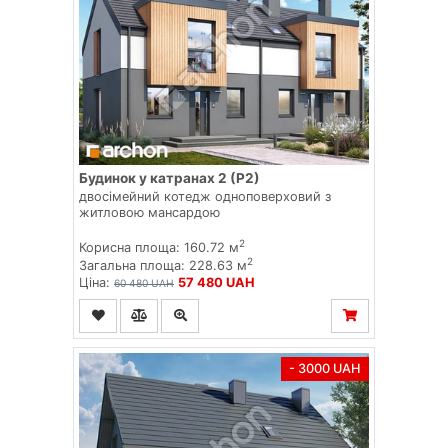
Будинок у катранах 2 (Р2)
двосімейний котедж одноповерховий з
житловою мансардою
2
Корисна площа: 160.72 м
2
Загальна площа: 228.63 м
Ціна:
57 480 UAH
60 480 UAH
- 3000 UAH