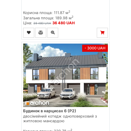
2
Корисна площа: 111.87 м
2
Загальна площа: 189.98 м
Ціна:
36 480 UAH
39 480 UAH
- 3000 UAH
Будинок в нарцисах 6 (Р2)
двосімейний котедж одноповерховий з
житловою мансардою
2