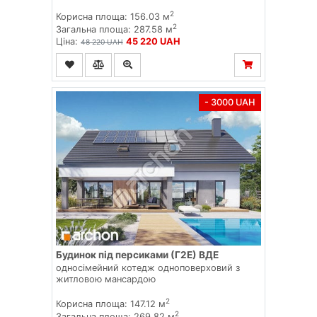
2
Корисна площа: 156.03 м
2
Загальна площа: 287.58 м
Ціна:
45 220 UAH
48 220 UAH
- 3000 UAH
Будинок під персиками (Г2Е) ВДЕ
односімейний котедж одноповерховий з
житловою мансардою
2
Корисна площа: 147.12 м
2
Загальна площа: 269.82 м