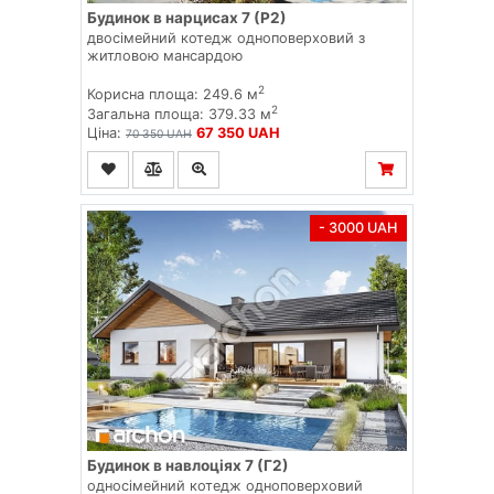
Будинок в нарцисах 7 (Р2)
двосімейний котедж одноповерховий з
житловою мансардою
2
Корисна площа: 249.6 м
2
Загальна площа: 379.33 м
Ціна:
67 350 UAH
70 350 UAH
- 3000 UAH
Будинок в навлоціях 7 (Г2)
односімейний котедж одноповерховий