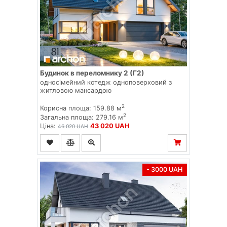
Будинок в переломнику 2 (Г2)
односімейний котедж одноповерховий з
житловою мансардою
2
Корисна площа: 159.88 м
2
Загальна площа: 279.16 м
Ціна:
43 020 UAH
46 020 UAH
- 3000 UAH