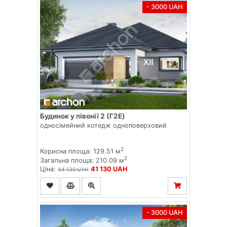
- 3000 UAH
Будинок у півонії 2 (Г2E)
односімейний котедж одноповерховий
2
Корисна площа: 129.51 м
2
Загальна площа: 210.09 м
Ціна:
41 130 UAH
44 130 UAH
- 3000 UAH