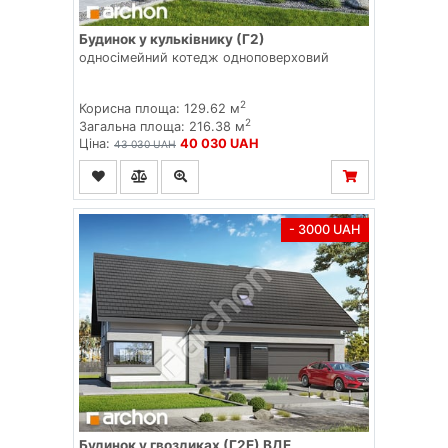
Будинок у кульківнику (Г2)
односімейний котедж одноповерховий
2
Корисна площа: 129.62 м
2
Загальна площа: 216.38 м
Ціна:
40 030 UAH
43 030 UAH
- 3000 UAH
Будинок у гвоздиках (Г2Е) ВДЕ