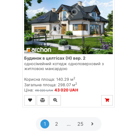
Будинок в целтісах (Н) вер. 2
односімейний котедж одноповерховий з
житловою мансардою
2
Корисна площа: 140.29 м
2
Загальна площа: 298.07 м
Ціна:
43 020 UAH
46 020 UAH
1
2
…
25