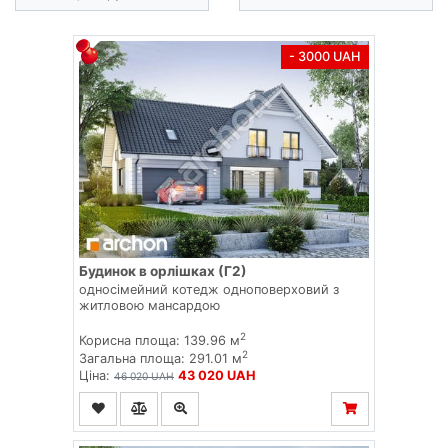
- 3000 UAH
Будинок в орлішках (Г2)
односімейний котедж одноповерховий з
житловою мансардою
2
Корисна площа: 139.96 м
2
Загальна площа: 291.01 м
Ціна:
43 020 UAH
46 020 UAH