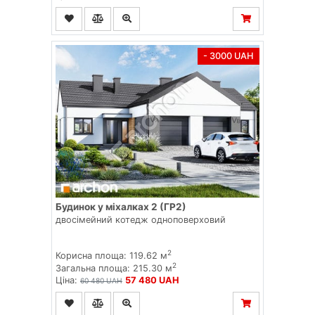
- 3000 UAH
Будинок у міхалках 2 (ГР2)
двосімейний котедж одноповерховий
2
Корисна площа: 119.62 м
2
Загальна площа: 215.30 м
Ціна:
57 480 UAH
60 480 UAH