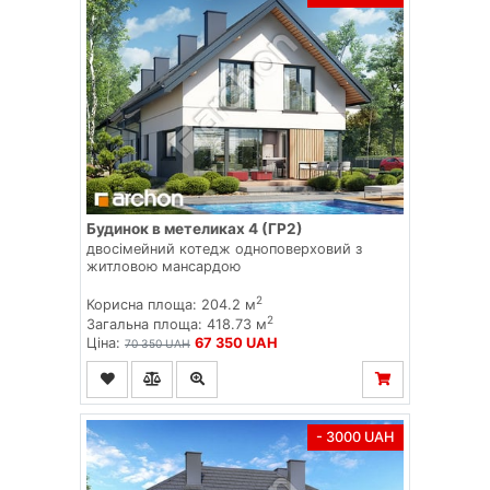
Будинок в метеликах 4 (ГР2)
двосімейний котедж одноповерховий з
житловою мансардою
2
Корисна площа: 204.2 м
2
Загальна площа: 418.73 м
Ціна:
67 350 UAH
70 350 UAH
- 3000 UAH