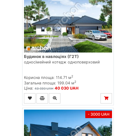
Будинок в навлоціях (Г2Т)
односімейний котедж одноповерховий
2
Корисна площа: 114.71 м
2
Загальна площа: 199.04 м
Ціна:
40 030 UAH
43 030 UAH
- 3000 UAH