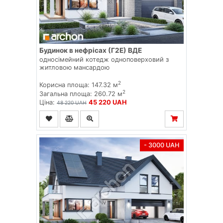
Будинок в нефрісах (Г2Е) ВДЕ
односімейний котедж одноповерховий з
житловою мансардою
2
Корисна площа: 147.32 м
2
Загальна площа: 260.72 м
Ціна:
45 220 UAH
48 220 UAH
- 3000 UAH