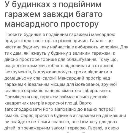
У будинках з подвійним
гаражем завжди багато
мансардного простору
Проєкти будинків з подвійним гаражем і мансардою
придатні для інвесторів з різних причин. Гараж - це
частина будинку, яку найчастіше вибирають чоловіки. Для
тих дам, які живуть у будинку з великим гаражем, є
дійсно просторе горище для облаштування. Тому що,
якщо джентльмени люблять відпочивати в оточенні
інструментів, їх дружини хочуть трохи відпочити в
домашньому спа-салоні. Мансардний простір над
гаражем є ідеальним місцем для ізольованої, зручної
спальні з окремою ванною кімнатою і вбиральнею.
Приміщення над гаражем займає кілька десятків
квадратних метрів корисної площі. Варто
загосподарювати його відповідно до ваших потреб і
смаків. Серед проєктів будинків з гаражем на дві машини
ви знайдете не тільки спальню, але і кімнату для двох
дітей, з тренажерним залом і терасою. Гаражі, в свою