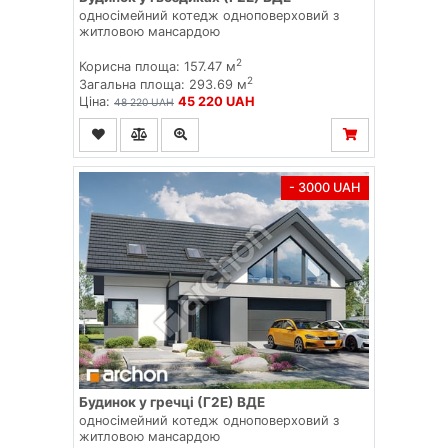
односімейний котедж одноповерховий з
житловою мансардою
2
Корисна площа: 157.47 м
2
Загальна площа: 293.69 м
Ціна:
45 220 UAH
48 220 UAH
- 3000 UAH
Будинок у гречці (Г2E) ВДЕ
односімейний котедж одноповерховий з
житловою мансардою