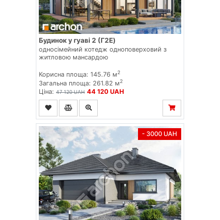
Будинок у гуаві 2 (Г2E)
односімейний котедж одноповерховий з
житловою мансардою
2
Корисна площа: 145.76 м
2
Загальна площа: 261.82 м
Ціна:
44 120 UAH
47 120 UAH
- 3000 UAH