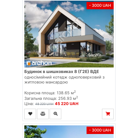
- 3000 UAH
Будинок в шишковиках 8 (Г2E) ВДЕ
односімейний котедж одноповерховий з
житловою мансардою
2
Корисна площа: 138.65 м
2
Загальна площа: 256.93 м
Ціна:
45 220 UAH
48 220 UAH
- 3000 UAH