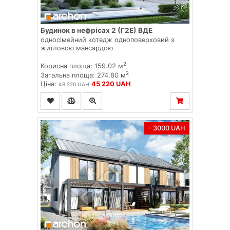
Будинок в нефрісах 2 (Г2Е) ВДЕ
односімейний котедж одноповерховий з
житловою мансардою
2
Корисна площа: 159.02 м
2
Загальна площа: 274.80 м
Ціна:
45 220 UAH
48 220 UAH
- 3000 UAH