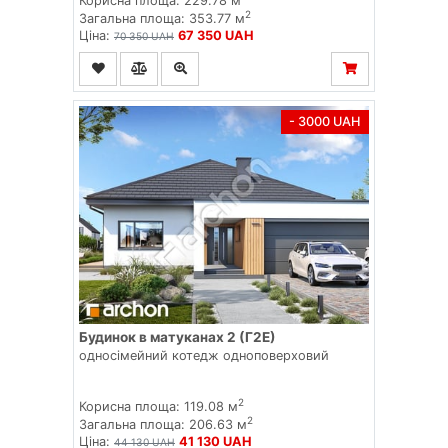
Корисна площа: 229.78 м
2
Загальна площа: 353.77 м
Ціна:
67 350 UAH
70 350 UAH
- 3000 UAH
Будинок в матуканах 2 (Г2Е)
односімейний котедж одноповерховий
2
Корисна площа: 119.08 м
2
Загальна площа: 206.63 м
Ціна:
41 130 UAH
44 130 UAH