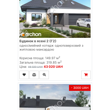
Будинок в ясені 2 (Г2)
односімейний котедж одноповерховий з
житловою мансардою
2
Корисна площа: 149.97 м
2
Загальна площа: 319.85 м
Ціна:
43 020 UAH
46 020 UAH
- 3000 UAH