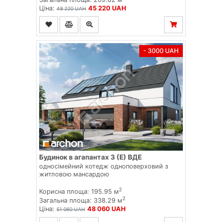
Ціна:
45 220 UAH
48 220 UAH
- 3000 UAH
Будинок в агапантах 3 (E) ВДЕ
односімейний котедж одноповерховий з
житловою мансардою
2
Корисна площа: 195.95 м
2
Загальна площа: 338.29 м
Ціна:
48 060 UAH
51 060 UAH