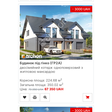
- 3000 UAH
Будинок під гінко (ГР2А)
двосімейний котедж одноповерховий з
житловою мансардою
2
Корисна площа: 224.68 м
2
Загальна площа: 350.02 м
Ціна:
67 350 UAH
70 350 UAH
- 3000 UAH