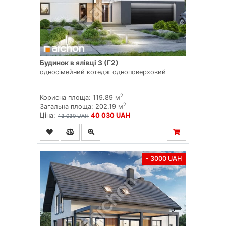
Будинок в ялівці 3 (Г2)
односімейний котедж одноповерховий
2
Корисна площа: 119.89 м
2
Загальна площа: 202.19 м
Ціна:
40 030 UAH
43 030 UAH
- 3000 UAH