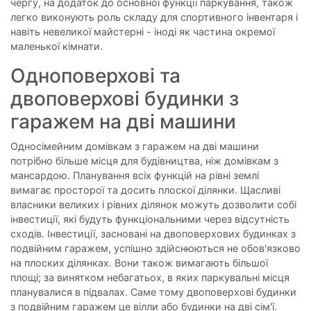
чергу, на додаток до основної функції паркування, також
легко виконують роль складу для спортивного інвентаря і
навіть невеликої майстерні - іноді як частина окремої
маленької кімнати.
Одноповерхові та
двоповерхові будинки з
гаражем на дві машини
Односімейним домівкам з гаражем на дві машини
потрібно більше місця для будівництва, ніж домівкам з
мансардою. Планування всіх функцій на рівні землі
вимагає просторої та досить плоскої ділянки. Щасливі
власники великих і рівних ділянок можуть дозволити собі
інвестиції, які будуть функціональними через відсутність
сходів. Інвестиції, засновані на двоповерхових будинках з
подвійним гаражем, успішно здійснюються не обов'язково
на плоских ділянках. Вони також вимагають більшої
площі; за винятком небагатьох, в яких паркувальні місця
планувалися в підвалах. Саме тому двоповерхові будинки
з подвійним гаражем це вілли або будинки на дві сім'ї.