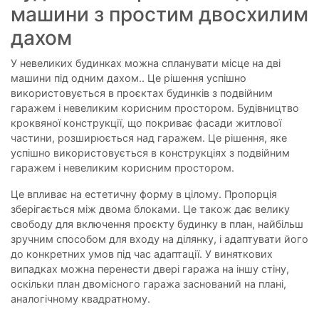
машини з простим двосхилим
дахом
У невеликих будинках можна спланувати місце на дві
машини під одним дахом.. Це рішення успішно
використовується в проєктах будинків з подвійним
гаражем і невеликим корисним простором. Будівництво
кроквяної конструкції, що покриває фасади житлової
частини, розширюється над гаражем. Це рішення, яке
успішно використовується в конструкціях з подвійним
гаражем і невеликим корисним простором.
Це впливає на естетичну форму в цілому. Пропорція
зберігається між двома блоками. Це також дає велику
свободу для включення проєкту будинку в план, найбільш
зручним способом для входу на ділянку, і адаптувати його
до конкретних умов під час адаптації. У виняткових
випадках можна перенести двері гаража на іншу стіну,
оскільки план двомісного гаража заснований на плані,
аналогічному квадратному.