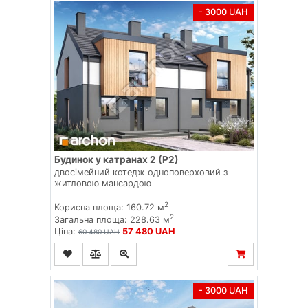
- 3000 UAH
Будинок у катранах 2 (Р2)
двосімейний котедж одноповерховий з
житловою мансардою
2
Корисна площа: 160.72 м
2
Загальна площа: 228.63 м
Ціна:
57 480 UAH
60 480 UAH
- 3000 UAH