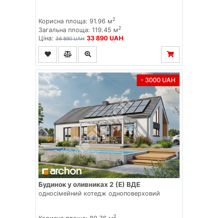
2
Корисна площа: 91.96 м
2
Загальна площа: 119.45 м
Ціна:
33 890 UAH
36 890 UAH
- 3000 UAH
Будинок у оливниках 2 (Е) ВДЕ
односімейний котедж одноповерховий
2