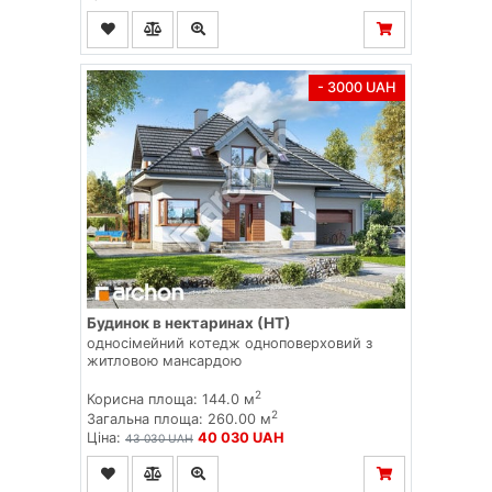
- 3000 UAH
Будинок в нектаринах (НТ)
односімейний котедж одноповерховий з
житловою мансардою
2
Корисна площа: 144.0 м
2
Загальна площа: 260.00 м
Ціна:
40 030 UAH
43 030 UAH