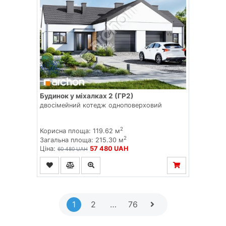
Будинок у міхалках 2 (ГР2)
двосімейний котедж одноповерховий
2
Корисна площа: 119.62 м
2
Загальна площа: 215.30 м
Ціна:
57 480 UAH
60 480 UAH
1
2
…
76