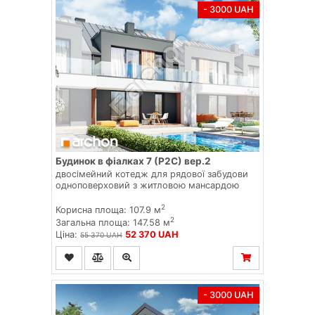
- 3000 UAH
Будинок в фіалках 7 (Р2С) вер.2
двосімейний котедж для рядової забудови
одноповерховий з житловою мансардою
2
Корисна площа: 107.9 м
2
Загальна площа: 147.58 м
Ціна:
52 370 UAH
55 370 UAH
- 3000 UAH