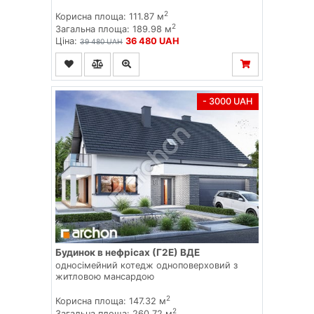
2
Корисна площа: 111.87 м
2
Загальна площа: 189.98 м
Ціна:
36 480 UAH
39 480 UAH
- 3000 UAH
Будинок в нефрісах (Г2Е) ВДЕ
односімейний котедж одноповерховий з
житловою мансардою
2
Корисна площа: 147.32 м
2
Загальна площа: 260.72 м