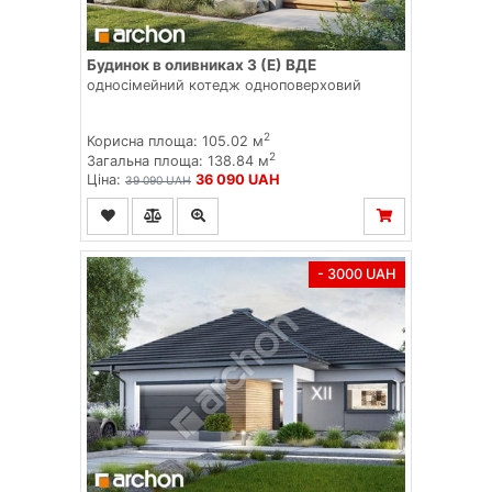
Будинок в оливниках 3 (Е) ВДЕ
односімейний котедж одноповерховий
2
Корисна площа: 105.02 м
2
Загальна площа: 138.84 м
Ціна:
36 090 UAH
39 090 UAH
- 3000 UAH