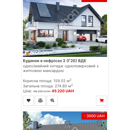
Будинок в нефрісах 2 (Г2Е) ВДЕ
односімейний котедж одноповерховий з
житловою мансардою
2
Корисна площа: 159.02 м
2
Загальна площа: 274.80 м
Ціна:
45 220 UAH
48 220 UAH
- 3000 UAH