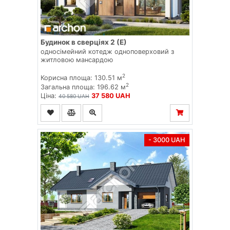
Будинок в сверціях 2 (Е)
односімейний котедж одноповерховий з
житловою мансардою
2
Корисна площа: 130.51 м
2
Загальна площа: 196.62 м
Ціна:
37 580 UAH
40 580 UAH
- 3000 UAH