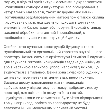
форму, а відмітні архітектурні елементи підкреслюються
інтенсивним кольором штукатурки або облицювання з
натуральних матеріалів, таких як дерево або камінь.
Популярним оздоблювальним матеріалом є також скляна
і хромована сталь, яка ідеально підходить для таких
елементів, як балюстради або поручні. Високий стандарт
фасадної обробки, елегантний і привабливий, є
особливістю сучасних конструкцій будинку.
Особливістю сучасних конструкцій будинку є також
функціональний та ергономічний характер внутрішнього
простору. Кожен елемент архітектури і стилізації служить
для зручності жителів, комунікація зведена до мінімуму
або є частиною великого цілого, наприклад як хол, що
з'єднується з вітальнею. Денна зона сучасного будинку -
це плавно переплетена вітальня з їдальнею і кухнею.
Завдяки цьому повсякденне життя мешканців
відбувається у відкритому, світлому, доброзичливому
просторі, для всіх членів дому та їхніх гостей.
Індивідуальні зони використання були чітко відокремлені,
тому, наприклад, робота по господарству не буде
заважати іншим мешканцям у приватній частині.