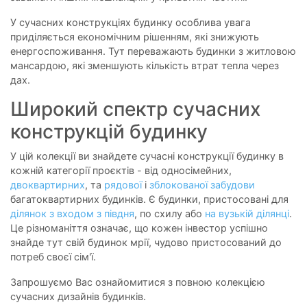
У сучасних конструкціях будинку особлива увага
приділяється економічним рішенням, які знижують
енергоспоживання. Тут переважають будинки з житловою
мансардою, які зменшують кількість втрат тепла через
дах.
Широкий спектр сучасних
конструкцій будинку
У цій колекції ви знайдете сучасні конструкції будинку в
кожній категорії проєктів - від односімейних,
двоквартирних
, та
рядової
і
зблокованої забудови
багатоквартирних будинків. Є будинки, пристосовані для
ділянок з входом з півдня
, по схилу або
на вузькій ділянці
.
Це різноманіття означає, що кожен інвестор успішно
знайде тут свій будинок мрії, чудово пристосований до
потреб своєї сім'ї.
Запрошуємо Вас ознайомитися з повною колекцією
сучасних дизайнів будинків.