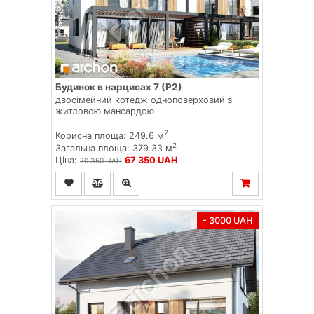
Будинок в нарцисах 7 (Р2)
двосімейний котедж одноповерховий з
житловою мансардою
2
Корисна площа: 249.6 м
2
Загальна площа: 379.33 м
Ціна:
67 350 UAH
70 350 UAH
- 3000 UAH