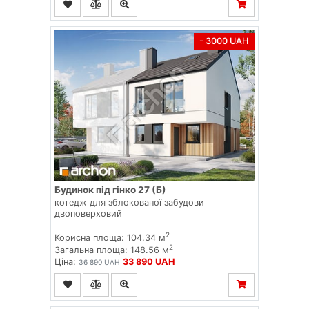
- 3000 UAH
Будинок під гінко 27 (Б)
котедж для зблокованої забудови
двоповерховий
2
Корисна площа: 104.34 м
2
Загальна площа: 148.56 м
Ціна:
33 890 UAH
36 890 UAH