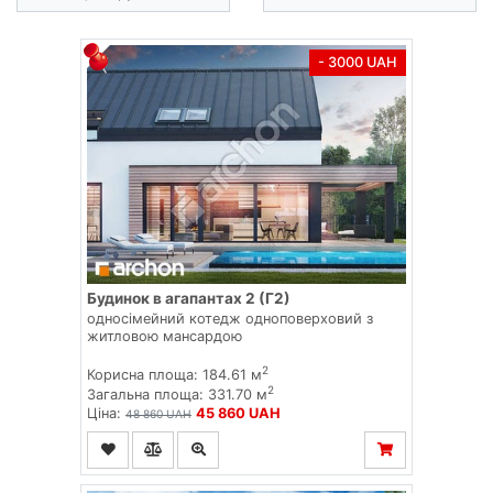
- 3000 UAH
Будинок в агапантах 2 (Г2)
односімейний котедж одноповерховий з
житловою мансардою
2
Корисна площа: 184.61 м
2
Загальна площа: 331.70 м
Ціна:
45 860 UAH
48 860 UAH