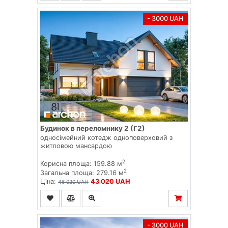
- 3000 UAH
Будинок в переломнику 2 (Г2)
односімейний котедж одноповерховий з
житловою мансардою
2
Корисна площа: 159.88 м
2
Загальна площа: 279.16 м
Ціна:
43 020 UAH
46 020 UAH
- 3000 UAH