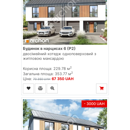
Будинок в нарцисах 6 (Р2)
двосімейний котедж одноповерховий з
житловою мансардою
2
Корисна площа: 229.78 м
2
Загальна площа: 353.77 м
Ціна:
67 350 UAH
70 350 UAH
- 3000 UAH