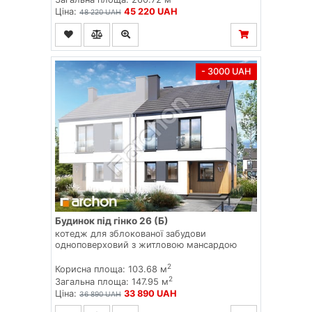
Ціна:
45 220 UAH
48 220 UAH
- 3000 UAH
Будинок під гінко 26 (Б)
котедж для зблокованої забудови
одноповерховий з житловою мансардою
2
Корисна площа: 103.68 м
2
Загальна площа: 147.95 м
Ціна:
33 890 UAH
36 890 UAH