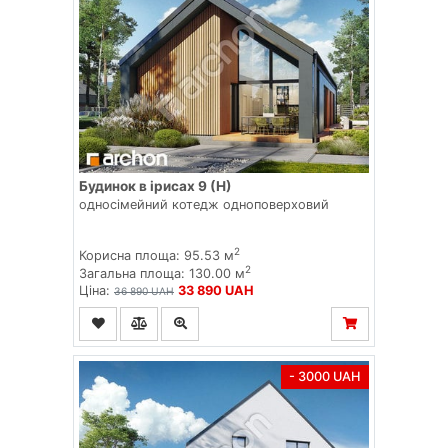
Будинок в ірисах 9 (Н)
односімейний котедж одноповерховий
2
Корисна площа: 95.53 м
2
Загальна площа: 130.00 м
Ціна:
33 890 UAH
36 890 UAH
- 3000 UAH