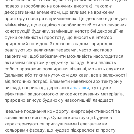
поверхів (особливо на сонячних висотах), також є
декоративним елементом, що впливає на враження
простору і повітря в приміщеннях. Це ідеально відповідає
мінімалізму, що є однією з особливостей стилю сучасних
конструкцій будинку, замінивши непотрібні декорації на
функціональність і простоту, що вносить в інтер'єр
природний порядок. З'єднання з садом і природою
реалізуються великими терасами, часто частково
закритими, щоб забезпечити можливість насолодитися
активним спортом у будь-яку погоду. Вони являють
собою вражаюче розширення вітальні, можуть служити
їдальнею або тихим куточком для кави, все в залежності
від поточних потреб. Елементи невеликої архітектури у
вигляді, наприклад, дерев'яної
альтанки
, тут дуже
ефективні, за допомогою використовуваних матеріалів,
природно вписує будинок у навколишній ландшафт.
Ідеальне поєднання комфорту, енергоефективності та
зовнішнього вигляду. Сучасні конструкції будинків
характеризуються приглушеними і елегантними
кольорами фасаду, що чудово підкреслює їх просту