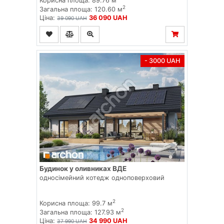
Корисна площа: 89.76 м
2
Загальна площа: 120.60 м
Ціна:
36 090 UAH
39 090 UAH
- 3000 UAH
Будинок у оливниках ВДЕ
односімейний котедж одноповерховий
2
Корисна площа: 99.7 м
2
Загальна площа: 127.93 м
Ціна:
34 990 UAH
37 990 UAH