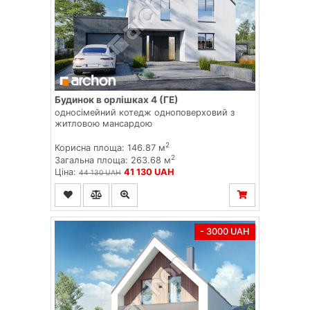
Будинок в орлішках 4 (ГЕ)
односімейний котедж одноповерховий з
житловою мансардою
2
Корисна площа: 146.87 м
2
Загальна площа: 263.68 м
Ціна:
41 130 UAH
44 130 UAH
- 3000 UAH