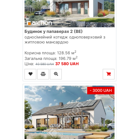
Будинок у папаверах 2 (ВЕ)
односімейний котедж одноповерховий з
житловою мансардою
2
Корисна площа: 128.56 м
2
Загальна площа: 196.79 м
Ціна:
37 580 UAH
40 580 UAH
- 3000 UAH