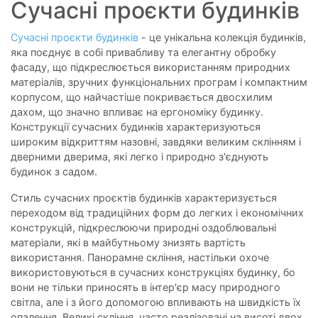
Сучасні проєкти будинків
Сучасні проєкти будинків
- це унікальна колекція будинків,
яка поєднує в собі привабливу та елегантну обробку
фасаду, що підкреслюється використанням природних
матеріалів, зручних функціональних програм і компактним
корпусом, що найчастіше покривається двосхилим
дахом, що значно впливає на ергономіку будинку.
Конструкції сучасних будинків характеризуються
широким відкриттям назовні, завдяки великим склінням і
дверними дверима, які легко і природно з'єднують
будинок з садом.
Стиль сучасних проєктів будинків характеризується
переходом від традиційних форм до легких і економічних
конструкцій, підкреслюючи природні оздоблювальні
матеріали, які в майбутньому знизять вартість
використання. Панорамне скління, настільки охоче
використовуються в сучасних конструкціях будинку, бо
вони не тільки приносять в інтер'єр масу природного
світла, але і з його допомогою впливають на швидкість їх
опалення. Великі скління, часто реалізовані на висоті двох