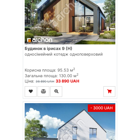
Будинок в ірисах 9 (Н)
односімейний котедж одноповерховий
2
Корисна площа: 95.53 м
2
Загальна площа: 130.00 м
Ціна:
33 890 UAH
36 890 UAH
- 3000 UAH