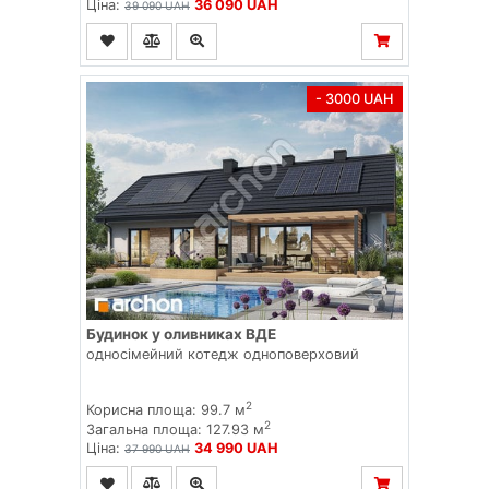
Ціна:
36 090 UAH
39 090 UAH
- 3000 UAH
Будинок у оливниках ВДЕ
односімейний котедж одноповерховий
2
Корисна площа: 99.7 м
2
Загальна площа: 127.93 м
Ціна:
34 990 UAH
37 990 UAH