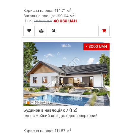
2
Корисна площа: 114.71 м
2
Загальна площа: 199.04 м
Ціна:
40 030 UAH
43 030 UAH
- 3000 UAH
Будинок в навлоціях 7 (Г2)
односімейний котедж одноповерховий
2
Корисна площа: 111.87 м