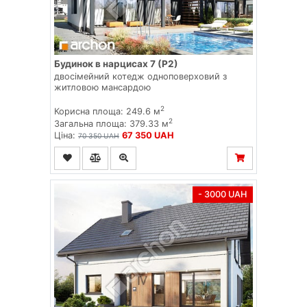
Будинок в нарцисах 7 (Р2)
двосімейний котедж одноповерховий з
житловою мансардою
2
Корисна площа: 249.6 м
2
Загальна площа: 379.33 м
Ціна:
67 350 UAH
70 350 UAH
- 3000 UAH