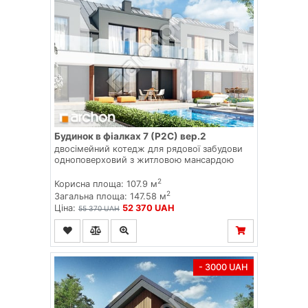
Будинок в фіалках 7 (Р2С) вер.2
двосімейний котедж для рядової забудови
одноповерховий з житловою мансардою
2
Корисна площа: 107.9 м
2
Загальна площа: 147.58 м
Ціна:
52 370 UAH
55 370 UAH
- 3000 UAH