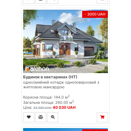
- 3000 UAH
Будинок в нектаринах (НТ)
односімейний котедж одноповерховий з
житловою мансардою
2
Корисна площа: 144.0 м
2
Загальна площа: 260.00 м
Ціна:
40 030 UAH
43 030 UAH