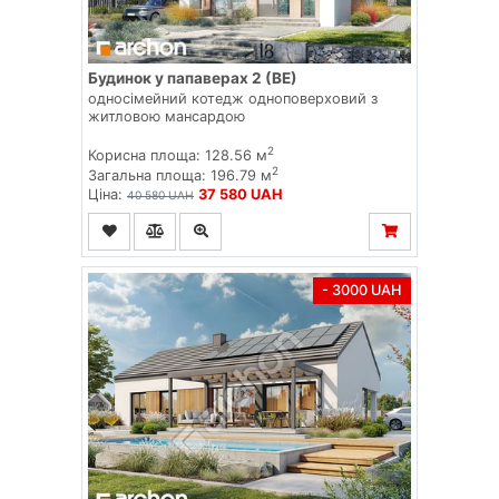
Будинок у папаверах 2 (ВЕ)
односімейний котедж одноповерховий з
житловою мансардою
2
Корисна площа: 128.56 м
2
Загальна площа: 196.79 м
Ціна:
37 580 UAH
40 580 UAH
- 3000 UAH