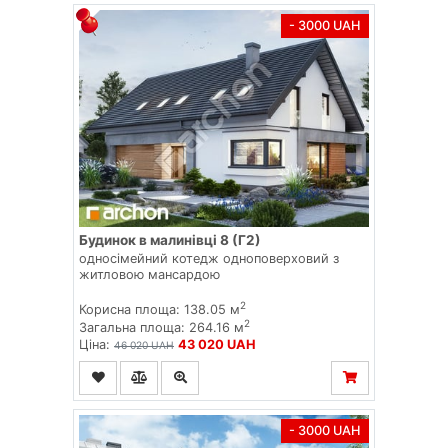
- 3000 UAH
Будинок в малинівці 8 (Г2)
односімейний котедж одноповерховий з
житловою мансардою
2
Корисна площа: 138.05 м
2
Загальна площа: 264.16 м
Ціна:
43 020 UAH
46 020 UAH
- 3000 UAH