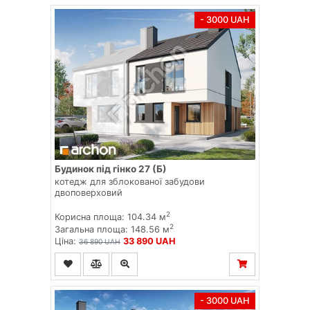
- 3000 UAH
Будинок під гінко 27 (Б)
котедж для зблокованої забудови
двоповерховий
2
Корисна площа: 104.34 м
2
Загальна площа: 148.56 м
Ціна:
33 890 UAH
36 890 UAH
- 3000 UAH