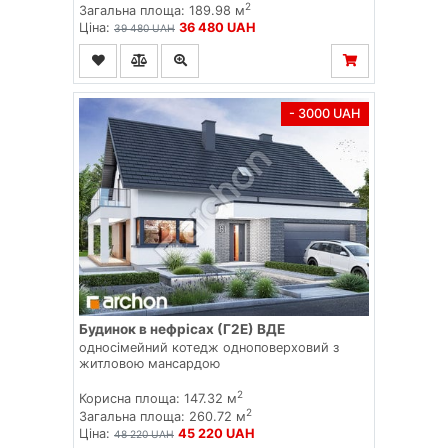
2
Загальна площа: 189.98 м
Ціна:
36 480 UAH
39 480 UAH
- 3000 UAH
Будинок в нефрісах (Г2Е) ВДЕ
односімейний котедж одноповерховий з
житловою мансардою
2
Корисна площа: 147.32 м
2
Загальна площа: 260.72 м
Ціна:
45 220 UAH
48 220 UAH