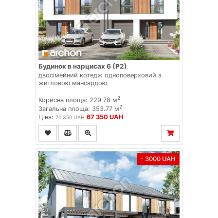
Будинок в нарцисах 6 (Р2)
двосімейний котедж одноповерховий з
житловою мансардою
2
Корисна площа: 229.78 м
2
Загальна площа: 353.77 м
Ціна:
67 350 UAH
70 350 UAH
- 3000 UAH