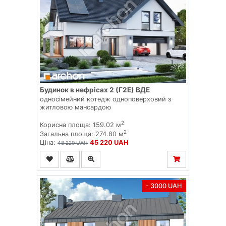
Будинок в нефрісах 2 (Г2Е) ВДЕ
односімейний котедж одноповерховий з
житловою мансардою
2
Корисна площа: 159.02 м
2
Загальна площа: 274.80 м
Ціна:
45 220 UAH
48 220 UAH
- 3000 UAH