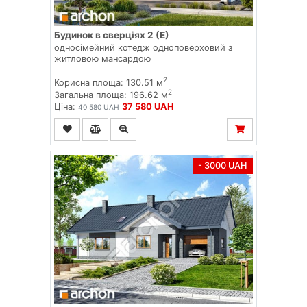
Будинок в сверціях 2 (Е)
односімейний котедж одноповерховий з
житловою мансардою
2
Корисна площа: 130.51 м
2
Загальна площа: 196.62 м
Ціна:
37 580 UAH
40 580 UAH
- 3000 UAH