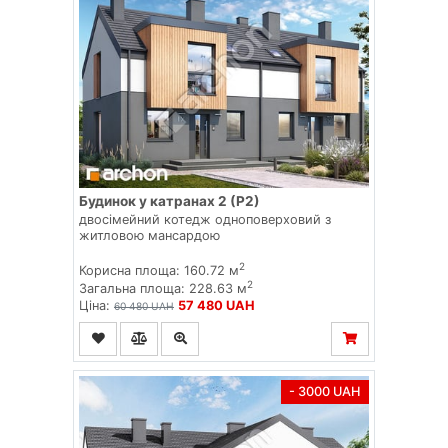
Будинок у катранах 2 (Р2)
двосімейний котедж одноповерховий з
житловою мансардою
2
Корисна площа: 160.72 м
2
Загальна площа: 228.63 м
Ціна:
57 480 UAH
60 480 UAH
- 3000 UAH