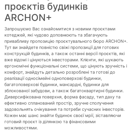
проєктів будинків
ARCHON+
Запрошуємо Вас ознайомитися з новими проєктами
котеджей, які чудово доповнюють та збагачують
привабливу пропозицію проєктувального бюро ARCHON+.
Тут ви знайдете повністю свіжі пропозиції для готових
конструкцій будинків, а також останні версії проєктів, які
вже відомі і цінуються інвесторами. Клієнти, які шукають
ергономічні функціональні системи, що цінують зручність і
комфорт, знайдуть детально розроблені та готові до
реалізації односімейні одноповерхові будинки,
багатоповерхові будинки, мансардні, будинки для
зблокованої забудови, а також багатоквартирні будинки.
Диверсифікована поверхня, форма фасаду, тип даху та
ефективно спланований простір, зручне сполучення
задовольнять очікування та потреби сучасних інвесторів.
Кожен має шанс знайти будинок своєї мрії, зіставляючи
готовий проєкт із ділянкою та фінансовими
можливостями.