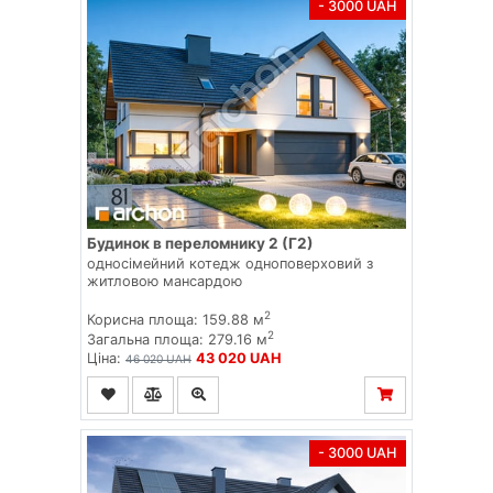
- 3000 UAH
Будинок в переломнику 2 (Г2)
односімейний котедж одноповерховий з
житловою мансардою
2
Корисна площа: 159.88 м
2
Загальна площа: 279.16 м
Ціна:
43 020 UAH
46 020 UAH
- 3000 UAH