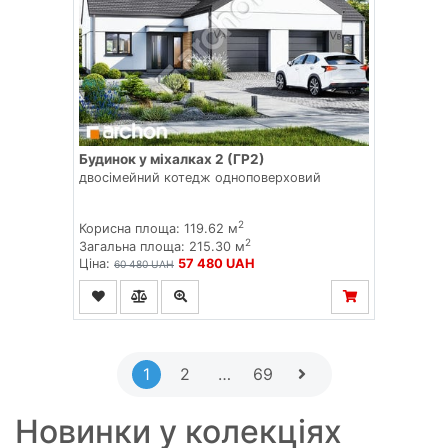
Будинок у міхалках 2 (ГР2)
двосімейний котедж одноповерховий
2
Корисна площа: 119.62 м
2
Загальна площа: 215.30 м
Ціна:
57 480 UAH
60 480 UAH
1
2
…
69
Новинки у колекціях