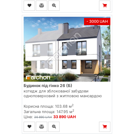
- 3000 UAH
Будинок під гінко 26 (Б)
котедж для зблокованої забудови
одноповерховий з житловою мансардою
2
Корисна площа: 103.68 м
2
Загальна площа: 147.95 м
Ціна:
33 890 UAH
36 890 UAH