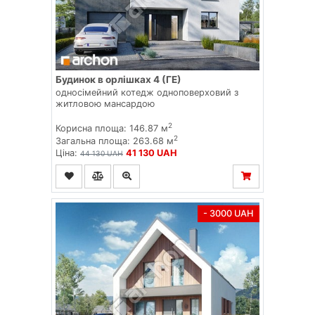
Будинок в орлішках 4 (ГЕ)
односімейний котедж одноповерховий з
житловою мансардою
2
Корисна площа: 146.87 м
2
Загальна площа: 263.68 м
Ціна:
41 130 UAH
44 130 UAH
- 3000 UAH