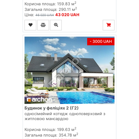
2
Корисна площа: 159.83 м
2
Загальна площа: 290.11 м
Ціна:
43 020 UAH
46 020 UAH
- 3000 UAH
Будинок у феліціях 2 (Г2)
односімейний котедж одноповерховий з
житловою мансардою
2
Корисна площа: 199.63 м
2
Загальна площа: 354.78 м