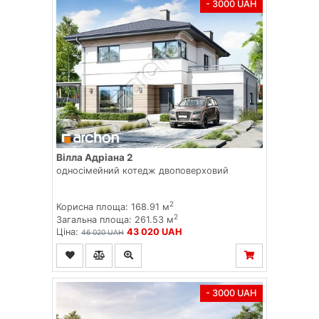
- 3000 UAH
Вілла Адріана 2
односімейний котедж двоповерховий
2
Корисна площа: 168.91 м
2
Загальна площа: 261.53 м
Ціна:
43 020 UAH
46 020 UAH
- 3000 UAH