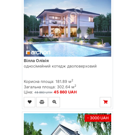
Вілла Олівія
односімейний котедж двоповерховий
2
Корисна площа: 181.89 м
2
Загальна площа: 302.64 м
Ціна:
45 860 UAH
48 860 UAH
- 3000 UAH