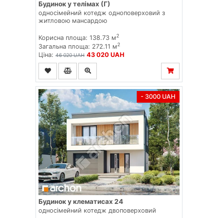
Будинок у телімах (Г)
односімейний котедж одноповерховий з
житловою мансардою
2
Корисна площа: 138.73 м
2
Загальна площа: 272.11 м
Ціна:
43 020 UAH
46 020 UAH
- 3000 UAH
Будинок у клематисах 24
односімейний котедж двоповерховий