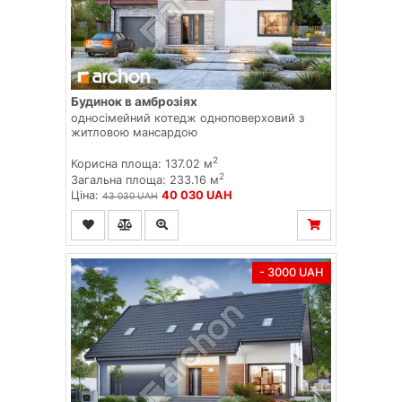
Будинок в амброзіях
односімейний котедж одноповерховий з
житловою мансардою
2
Корисна площа: 137.02 м
2
Загальна площа: 233.16 м
Ціна:
40 030 UAH
43 030 UAH
- 3000 UAH