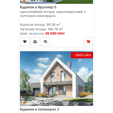
Будинок в брусниці 5
односімейний котедж одноповерховий з
житловою мансардою
2
Корисна площа: 99.58 м
2
Загальна площа: 189.78 м
Ціна:
36 480 UAH
39 480 UAH
- 3000 UAH
Будинок в папаверах 2