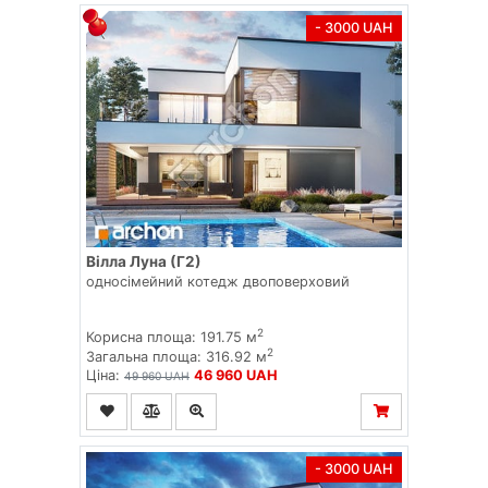
- 3000 UAH
Вілла Луна (Г2)
односімейний котедж двоповерховий
2
Корисна площа: 191.75 м
2
Загальна площа: 316.92 м
Ціна:
46 960 UAH
49 960 UAH
- 3000 UAH