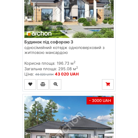
Будинок під софорою 3
односімейний котедж одноповерховий з
житловою мансардою
2
Корисна площа: 196.73 м
2
Загальна площа: 295.08 м
Ціна:
43 020 UAH
46 020 UAH
- 3000 UAH