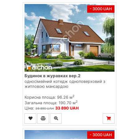
- 3000 UAH
Будинок в журавках вер.2
односімейний котедж одноповерховий з
житловою мансардою
2
Корисна площа: 96.26 м
2
Загальна площа: 190.70 м
Ціна:
33 890 UAH
36 890 UAH
- 3000 UAH