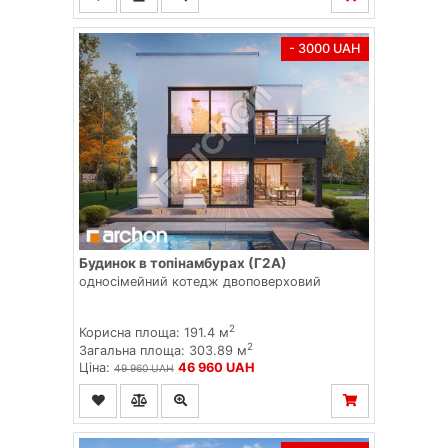
- 3000 UAH
Будинок в топінамбурах (Г2А)
односімейний котедж двоповерховий
2
Корисна площа: 191.4 м
2
Загальна площа: 303.89 м
Ціна:
46 960 UAH
49 960 UAH