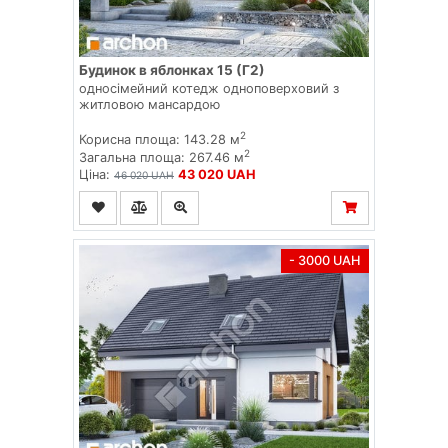
Будинок в яблонках 15 (Г2)
односімейний котедж одноповерховий з
житловою мансардою
2
Корисна площа: 143.28 м
2
Загальна площа: 267.46 м
Ціна:
43 020 UAH
46 020 UAH
- 3000 UAH