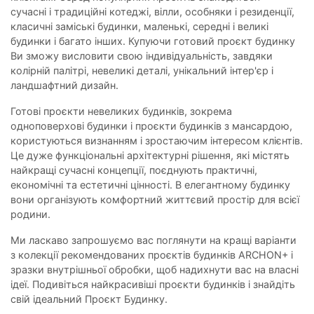
сучасні і традиційні котеджі, вілли, особняки і резиденції,
класичні заміські будинки, маленькі, середні і великі
будинки і багато інших. Купуючи готовий проєкт будинку
Ви зможу висловити свою індивідуальність, завдяки
колірній палітрі, невеликі деталі, унікальний інтер'єр і
ландшафтний дизайн.
Готові проєкти невеликих будинків, зокрема
одноповерхові будинки і проєкти будинків з мансардою,
користуються визнанням і зростаючим інтересом клієнтів.
Це дуже функціональні архітектурні рішення, які містять
найкращі сучасні концепції, поєднують практичні,
економічні та естетичні цінності. В елегантному будинку
вони організують комфортний життєвий простір для всієї
родини.
Ми ласкаво запрошуємо вас поглянути на кращі варіанти
з колекції рекомендованих проєктів будинків ARCHON+ і
зразки внутрішньої обробки, щоб надихнути вас на власні
ідеї. Подивіться найкрасивіші проєкти будинків і знайдіть
свій ідеальний Проєкт Будинку.