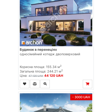
Будинок в перенеціях
односімейний котедж двоповерховий
2
Корисна площа: 155.34 м
2
Загальна площа: 244.21 м
Ціна:
44 120 UAH
47 120 UAH
- 3000 UAH