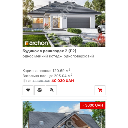
Будинок в ренклодах 2 (Г2)
односімейний котедж одноповерховий
2
Корисна площа: 120.69 м
2
Загальна площа: 205.04 м
Ціна:
40 030 UAH
43 030 UAH
- 3000 UAH