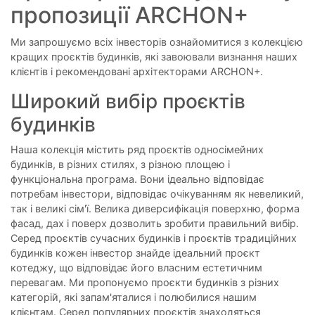
пропозиції ARCHON+
Ми запрошуємо всіх інвесторів ознайомитися з колекцією
кращих проєктів будинків, які завоювали визнання наших
клієнтів і рекомендовані архітекторами ARCHON+.
Широкий вибір проєктів
будинків
Наша колекція містить ряд проєктів односімейних
будинків, в різних стилях, з різною площею і
функціональна програма. Вони ідеально відповідає
потребам інвестори, відповідає очікуванням як невеликий,
так і великі сім'ї. Велика диверсифікація поверхню, форма
фасад, дах і поверх дозволить зробити правильний вибір.
Серед проєктів сучасних будинків і проєктів традиційних
будинків кожен інвестор знайде ідеальний проєкт
котеджу, що відповідає його власним естетичним
перевагам. Ми пропонуємо проєкти будинків з різних
категорій, які запам'яталися і полюбилися нашим
клієнтам. Серед популярних проєктів знаходяться