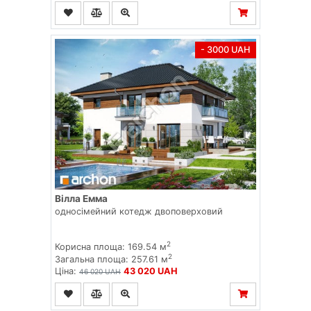
- 3000 UAH
Вілла Емма
односімейний котедж двоповерховий
2
Корисна площа: 169.54 м
2
Загальна площа: 257.61 м
Ціна:
43 020 UAH
46 020 UAH