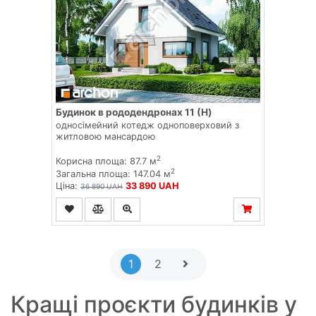
Будинок в рододендронах 11 (H)
односімейний котедж одноповерховий з
житловою мансардою
2
Корисна площа: 87.7 м
2
Загальна площа: 147.04 м
Ціна:
33 890 UAH
36 890 UAH
1
2
Кращі проєкти будинків у