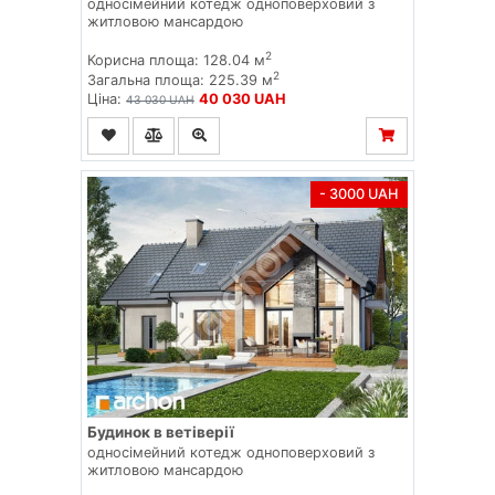
односімейний котедж одноповерховий з
житловою мансардою
2
Корисна площа: 128.04 м
2
Загальна площа: 225.39 м
Ціна:
40 030 UAH
43 030 UAH
- 3000 UAH
Будинок в ветіверії
односімейний котедж одноповерховий з
житловою мансардою