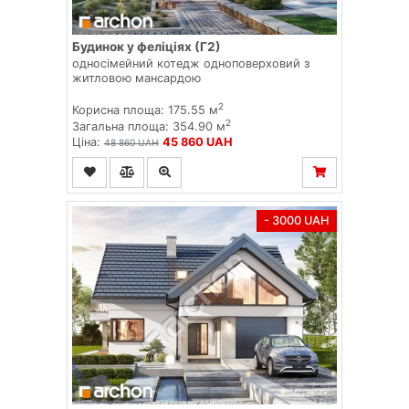
Будинок у феліціях (Г2)
односімейний котедж одноповерховий з
житловою мансардою
2
Корисна площа: 175.55 м
2
Загальна площа: 354.90 м
Ціна:
45 860 UAH
48 860 UAH
- 3000 UAH