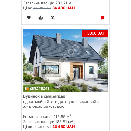
2
Загальна площа: 203.71 м
Ціна:
36 480 UAH
39 480 UAH
- 3000 UAH
Будинок в смарагдах
односімейний котедж одноповерховий з
житловою мансардою
2
Корисна площа: 119.89 м
2
Загальна площа: 188.51 м
Ціна:
36 480 UAH
39 480 UAH