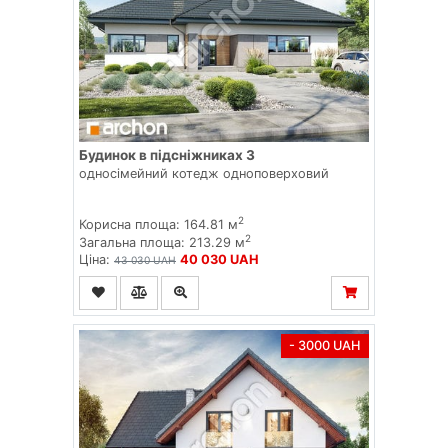
Будинок в підсніжниках 3
односімейний котедж одноповерховий
2
Корисна площа: 164.81 м
2
Загальна площа: 213.29 м
Ціна:
40 030 UAH
43 030 UAH
- 3000 UAH