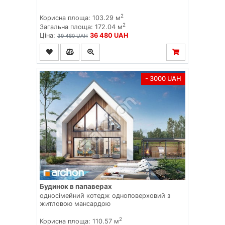
2
Корисна площа: 103.29 м
2
Загальна площа: 172.04 м
Ціна:
36 480 UAH
39 480 UAH
- 3000 UAH
Будинок в папаверах
односімейний котедж одноповерховий з
житловою мансардою
2
Корисна площа: 110.57 м