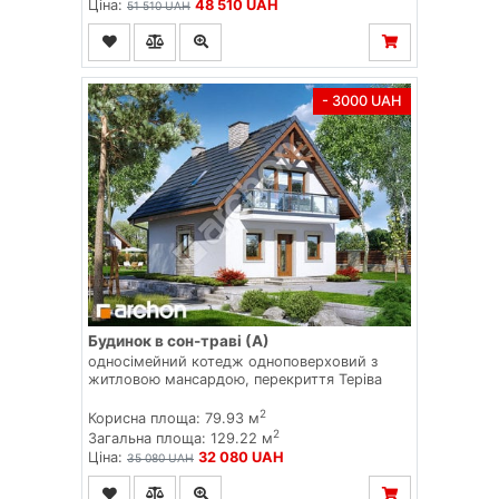
Ціна:
48 510 UAH
51 510 UAH
- 3000 UAH
Будинок в сон-траві (А)
односімейний котедж одноповерховий з
житловою мансардою, перекриття Теріва
2
Корисна площа: 79.93 м
2
Загальна площа: 129.22 м
Ціна:
32 080 UAH
35 080 UAH