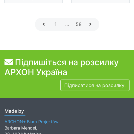
1
…
58
Підпишіться на розсилку
АРХОН Україна
Підписатися на розсилку!
Made by
ARCHON+ Biuro Projektów
Barbara Mendel,