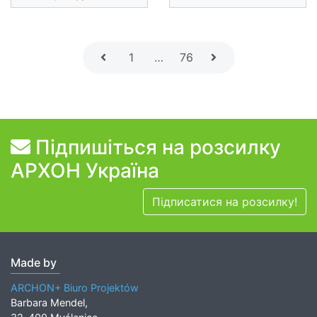
1
…
76
Підпишіться на розсилку
АРХОН Україна
Підписатися на розсилку!
Made by
ARCHON+ Biuro Projektów
Barbara Mendel,