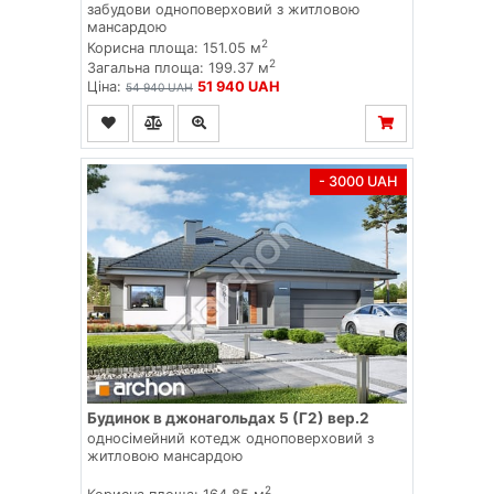
забудови одноповерховий з житловою
мансардою
2
Корисна площа: 151.05 м
2
Загальна площа: 199.37 м
Ціна:
51 940 UAH
54 940 UAH
- 3000 UAH
Будинок в джонагольдах 5 (Г2) вер.2
односімейний котедж одноповерховий з
житловою мансардою
2