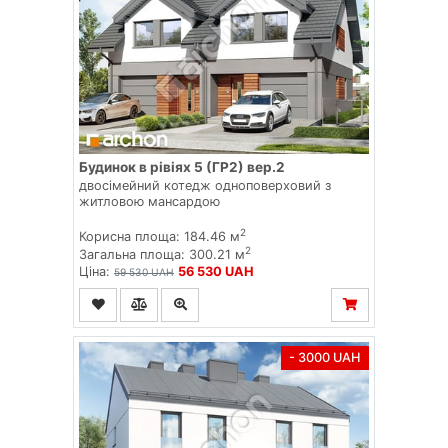
Будинок в рівіях 5 (ГР2) вер.2
двосімейний котедж одноповерховий з
житловою мансардою
2
Корисна площа: 184.46 м
2
Загальна площа: 300.21 м
Ціна:
56 530 UAH
59 530 UAH
- 3000 UAH