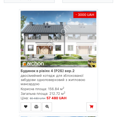
- 3000 UAH
Будинок в рівіях 4 (Р2Б) вер.2
двосімейний котедж для зблокованої
забудови одноповерховий з житловою
мансардою
2
Корисна площа: 156.84 м
2
Загальна площа: 212.72 м
Ціна:
57 480 UAH
60 480 UAH