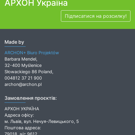
АРХОН Україна
Підписатися на розсилку!
Made by
ARCHON+ Biuro Projektów
Barbara Mendel,
32-400 Myślenice
Słowackiego 86 Poland,
004812 37 21 900
archon@archon.pl
Замовлення проєктів:
АРХОН УКРАЇНА
Адреса офісу:
м. Львів, вул. Нечуя-Левицького, 5
Поштова адреса:
79018, а/с 9612