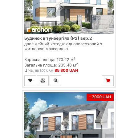
Будинок в тунбергіях (Р2) вер.2
двосімейний котедж одноповерховий з
житловою мансардою
2
Корисна площа: 170.22 м
2
Загальна площа: 235.48 м
Ціна:
85 800 UAH
88 800 UAH
- 3000 UAH