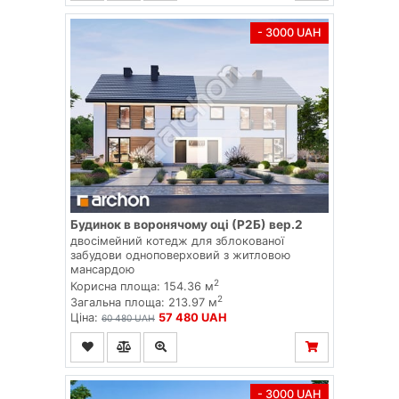
- 3000 UAH
Будинок в воронячому оці (Р2Б) вер.2
двосімейний котедж для зблокованої
забудови одноповерховий з житловою
мансардою
2
Корисна площа: 154.36 м
2
Загальна площа: 213.97 м
Ціна:
57 480 UAH
60 480 UAH
- 3000 UAH