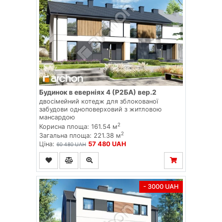
Будинок в еверніях 4 (Р2БА) вер.2
двосімейний котедж для зблокованої
забудови одноповерховий з житловою
мансардою
2
Корисна площа: 161.54 м
2
Загальна площа: 221.38 м
Ціна:
57 480 UAH
60 480 UAH
- 3000 UAH