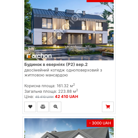
Будинок в еверніях (Р2) вер.2
двосімейний котедж одноповерховий з
житловою мансардою
2
Корисна площа: 161.32 м
2
Загальна площа: 223.88 м
Ціна:
42 410 UAH
45 410 UAH
- 3000 UAH