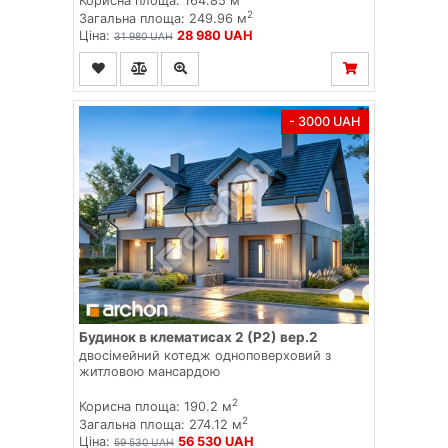
Корисна площа: 164.85 м
2
Загальна площа: 249.96 м
Ціна:
28 980 UAH
31 980 UAH
- 3000 UAH
Будинок в клематисах 2 (Р2) вер.2
двосімейний котедж одноповерховий з
житловою мансардою
2
Корисна площа: 190.2 м
2
Загальна площа: 274.12 м
Ціна:
56 530 UAH
59 530 UAH