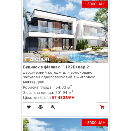
- 3000 UAH
Будинок в фіалках 11 (Р2Б) вер.2
двосімейний котедж для зблокованої
забудови одноповерховий з житловою
мансардою
2
Корисна площа: 154.03 м
2
Загальна площа: 201.94 м
Ціна:
57 480 UAH
60 480 UAH
- 3000 UAH