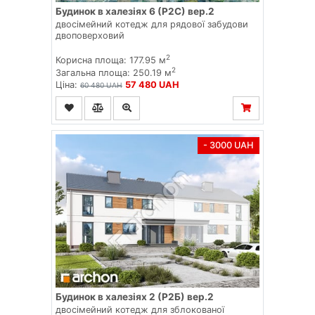
Будинок в халезіях 6 (Р2С) вер.2
двосімейний котедж для рядової забудови
двоповерховий
2
Корисна площа: 177.95 м
2
Загальна площа: 250.19 м
Ціна:
57 480 UAH
60 480 UAH
- 3000 UAH
Будинок в халезіях 2 (Р2Б) вер.2
двосімейний котедж для зблокованої