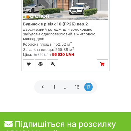
Будинок в рівіях 16 (ГР2Б) вер.2
двосімейний котедж для зблокованої
забудови одноповерховий з житловою
мансардою
2
Корисна площа: 152.52 м
2
Загальна площа: 255.88 м
Ціна:
56 530 UAH
59 530 UAH
1
…
16
17
Підпишіться на розсилку