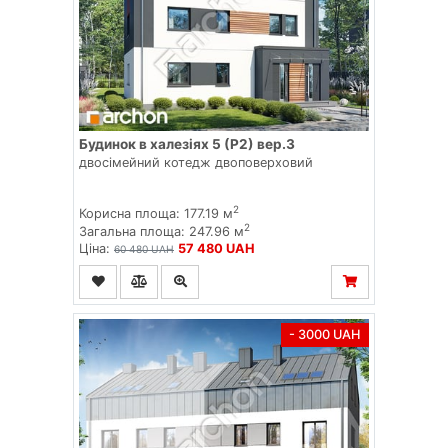
Будинок в халезіях 5 (Р2) вер.3
двосімейний котедж двоповерховий
2
Корисна площа: 177.19 м
2
Загальна площа: 247.96 м
Ціна:
57 480 UAH
60 480 UAH
- 3000 UAH