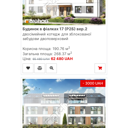
Будинок в фіалках 17 (Р2Б) вер.2
двосімейний котедж для зблокованої
забудови двоповерховий
2
Корисна площа: 190.76 м
2
Загальна площа: 268.37 м
Ціна:
62 480 UAH
65 480 UAH
- 3000 UAH