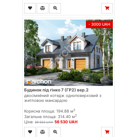
- 3000 UAH
Будинок під гінко 7 (ГР2) вер.2
двосімейний котедж одноповерховий з
житловою мансардою
2
Корисна площа: 194.88 м
2
Загальна площа: 314.40 м
Ціна:
56 530 UAH
59 530 UAH