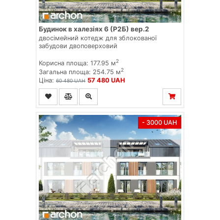
Будинок в халезіях 6 (Р2Б) вер.2
двосімейний котедж для зблокованої
забудови двоповерховий
2
Корисна площа: 177.95 м
2
Загальна площа: 254.75 м
Ціна:
57 480 UAH
60 480 UAH
- 3000 UAH