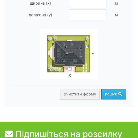
ширина (x)
м
довжина (y)
м
очистити форму
пошук
Підпишіться на розсилку