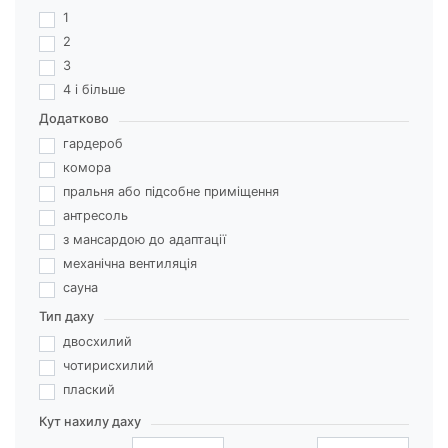
1
2
3
4 і більше
Додатково
гардероб
комора
пральня або підсобне приміщення
антресоль
з мансардою до адаптації
механічна вентиляція
сауна
Тип даху
двосхилий
чотирисхилий
плаский
Кут нахилу даху