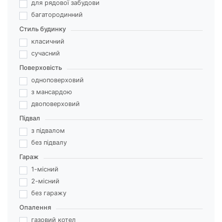
для рядової забудови
багатородинний
Стиль будинку
класичний
сучасний
Поверховість
одноповерховий
з мансардою
двоповерховий
Підвал
з підвалом
без підвалу
Гараж
1-місний
2-місний
без гаражу
Опалення
газовий котел