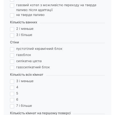
газовий котел з можливістю переходу на тверде
паливо після адаптації
на тверде паливо
Кількість ванних
2 і меньше
3 і більше
Стіни
пустотілий керамічний блок
газоблок
силікатна цегла
газосилікатний блок
Кількість всіх кімнат
3 і меньше
4
5
6
7 і більше
Кількість кімнат на першому поверсі