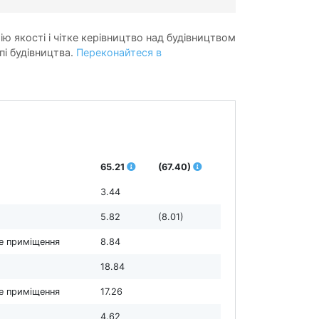
ію якості і чітке керівництво над будівництвом
пі будівництва.
Переконайтеся в
65.21
(67.40)
3.44
5.82
(8.01)
е приміщення
8.84
18.84
е приміщення
17.26
4.62