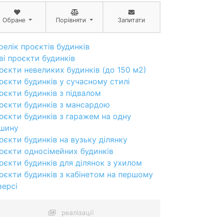
Обране
Порівняти
Запитати
релік проєктів будинків
ві проєкти будинків
оєкти невеликих будинків (до 150 м2)
оєкти будинків у сучасному стилі
оєкти будинків з підвалом
оєкти будинків з мансардою
оєкти будинків з гаражем на одну
шину
оєкти будинків на вузьку ділянку
оєкти односімейних будинків
оєкти будинків для ділянок з ухилом
оєкти будинків з кабінетом на першому
версі
реалізації