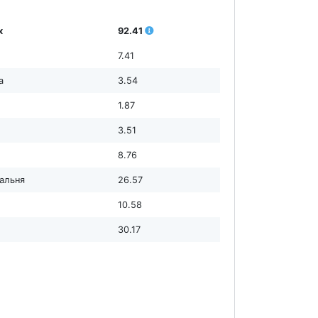
х
92.41
7.41
а
3.54
1.87
3.51
8.76
дальня
26.57
10.58
30.17