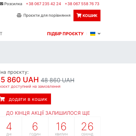
Розсилка
+38 067 235 42 24
+38 067 558 76 73
Проєкти для порівняння
КОШИК
Т
ПІДБІР ПРОЄКТУ
іна проєкту:
45 860 UAH
48 860 UAH
роєкт доступний на замовлення
додати в кошик
ДО КІНЦЯ АКЦІЇ ЗАЛИШИЛОСЯ ЩЕ
4
6
16
25
ДНІ
ГОДИН
ХВИЛИН
СЕКУНД