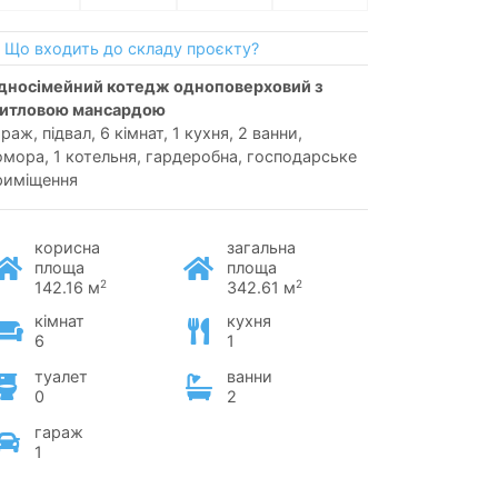
Що входить до складу проєкту?
итловою мансардою
раж, підвал, 6 кімнат, 1 кухня, 2 ванни,
омора, 1 котельня, гардеробна, господарське
риміщення
корисна
загальна
площа
площа
2
2
142.16 м
342.61 м
кімнат
кухня
6
1
туалет
ванни
0
2
гараж
1