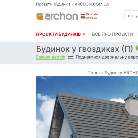
Проєкти будинків - ARCHON.COM.UA
ПРОЄКТИ БУДИНКІВ
BСЕ ПРО ПРОЄКТИ
Будинок у гвоздиках (П)
Базова версія
Подивитися дзеркальну верс
Проєкт будинку ARCHON