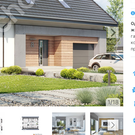
односімейний котедж одноповерховий з
ж
га
к
п
1/18