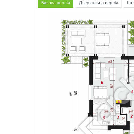
Базова версія
Дзеркальна версія
Інт