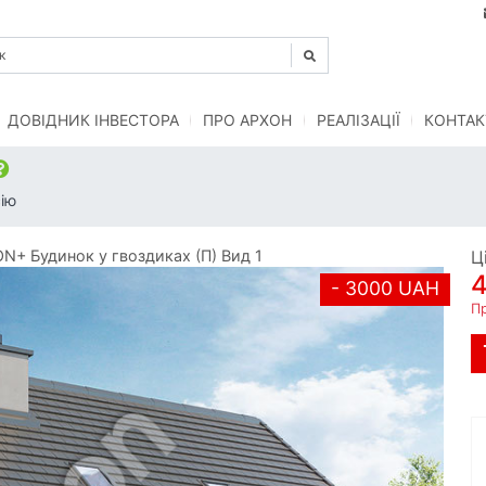
ДОВІДНИК ІНВЕСТОРА
ПРО АРХОН
РЕАЛІЗАЦІЇ
КОНТАК
ію
+ Будинок у гвоздиках (П) Вид 1
Ц
- 3000 UAH
П