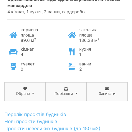
мансардою
4 кімнат, 1 кухня, 2 ванни, гардеробна
корисна
загальна
площа
площа
2
2
89.6 м
136.38 м
кімнат
кухня
4
1
туалет
ванни
0
2
Обране
Порівняти
Запитати
Перелік проєктів будинків
Нові проєкти будинків
Проєкти невеликих будинків (до 150 м2)