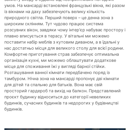
умов. На мансарді встановлені французькі вікна, які разом
із вікнами на даху забезпечують велику кількість
природного світла. Перший поверх – це денна зона з
широким склінням. Тут чудово працює система
розсувних вікон, завдяки чому інтер'єр набуває простору і
плавно вписується в терасу. У вітальні ми можемо
поставити набір меблів з кутовим диваном, а в їдальні у
нас достатньо місця для великого столу для всієї родини.
Комфортне приготування страв забезпечує оптимальна
організація кухні, ми можемо облаштувати додаткове
місце для споживання їжі у вигляді барної стійки.
Розташування ванної кімнати передбачено поряд із
тамбуром. Нічна зона на мансарді пропонує дві кімнати
для дітей та спальню для батьків. Вона має свій
просторий гардероб та вихід на балкон. Представлений
проєкт будинку відноситься до категорії невеликих
будинків, сучасних будинків та недорогих у будівництві
будинків.