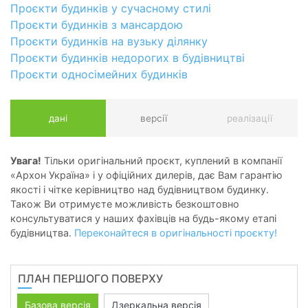
Проєкти будинків у сучасному стилі
Проєкти будинків з мансардою
Проєкти будинків на вузьку ділянку
Проєкти будинків недорогих в будівництві
Проєкти односімейних будинків
дані
версії
реалізації
Увага!
Тільки оригінальний проєкт, куплений в компанії
«Архон Україна» і у офіційних дилерів, дає Вам гарантію
якості і чітке керівництво над будівництвом будинку.
Також Ви отримуєте можливість безкоштовно
консультуватися у наших фахівців на будь-якому етапі
будівництва.
Переконайтеся в оригінальності проєкту!
ПЛАН ПЕРШОГО ПОВЕРХУ
Базова версія
Дзеркальна версія