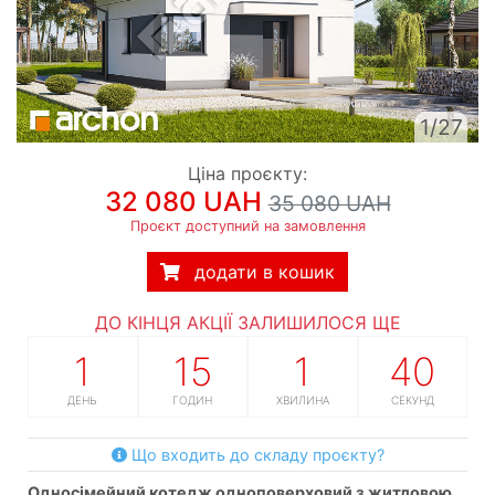
1/27
Ціна проєкту:
32 080 UAH
35 080 UAH
Проєкт доступний на замовлення
додати в кошик
ДО КІНЦЯ АКЦІЇ ЗАЛИШИЛОСЯ ЩЕ
1
15
1
39
ДЕНЬ
ГОДИН
ХВИЛИНА
СЕКУНД
Що входить до складу проєкту?
односімейний котедж одноповерховий з житловою