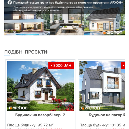
ПОДІБНІ ПРОЄКТИ:
- 3000 UAH
- 
Будинок на пагорбі вер. 2
Будинок на пагорбі 3
2
2
Площа будинку: 95.72 м
Площа будинку: 101.35 м