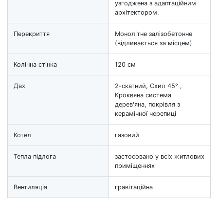
узгоджена з адаптаційним
архітектором.
Перекриття
Монолітне залізобетонне
(відливається за місцем)
Колінна стінка
120 см
Дах
2-скатний, Схил 45° ,
Кроквяна система
дерев'яна, покрівля з
керамічної черепиці
Котел
газовий
Тепла підлога
застосовано у всіх житлових
приміщеннях
Вентиляція
гравітаційна