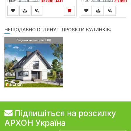
Ціна:
36 890 UAH
33 890 UAH
Ціна:
36 890 UAH
33 890 
НЕЩОДАВНО ОГЛЯНУТІ ПРОЄКТИ БУДИНКІВ:
Будинок на пагорбі 2 (Н)
Підпишіться на розсилку
АРХОН Україна