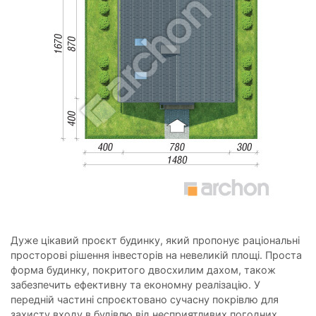
Дуже цікавий проєкт будинку, який пропонує раціональні
просторові рішення інвесторів на невеликій площі. Проста
форма будинку, покритого двосхилим дахом, також
забезпечить ефективну та економну реалізацію. У
передній частині спроєктовано сучасну покрівлю для
захисту входу в будівлю від несприятливих погодних