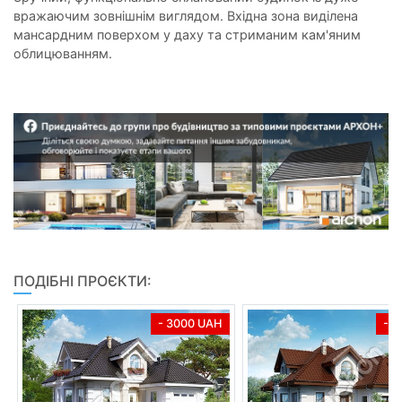
вражаючим зовнішнім виглядом. Вхідна зона виділена
мансардним поверхом у даху та стриманим кам'яним
облицюванням.
ПОДІБНІ ПРОЄКТИ:
- 3000 UAH
- 