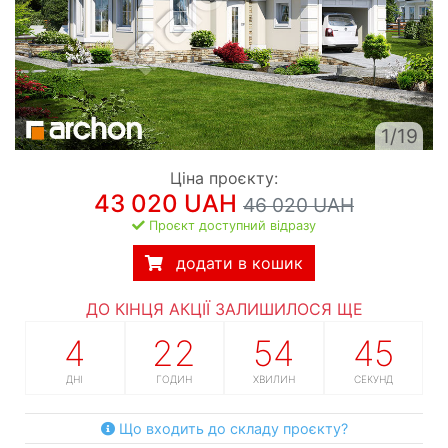
1/19
Ціна проєкту:
43 020 UAH
46 020 UAH
Проєкт доступний відразу
додати в кошик
ДО КІНЦЯ АКЦІЇ ЗАЛИШИЛОСЯ ЩЕ
4
22
54
44
ДНІ
ГОДИН
ХВИЛИН
СЕКУНД
Що входить до складу проєкту?