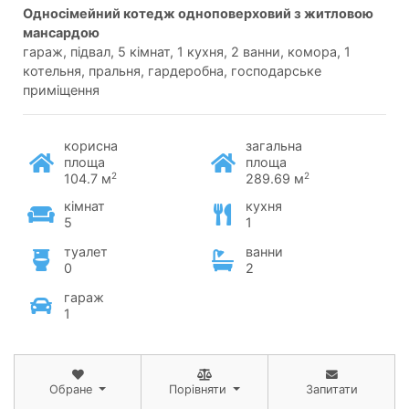
односімейний котедж одноповерховий з житловою
мансардою
гараж, підвал, 5 кімнат, 1 кухня, 2 ванни, комора, 1
котельня, пральня, гардеробна, господарське
приміщення
корисна
загальна
площа
площа
2
2
104.7 м
289.69 м
кімнат
кухня
5
1
туалет
ванни
0
2
гараж
1
Обране
Порівняти
Запитати