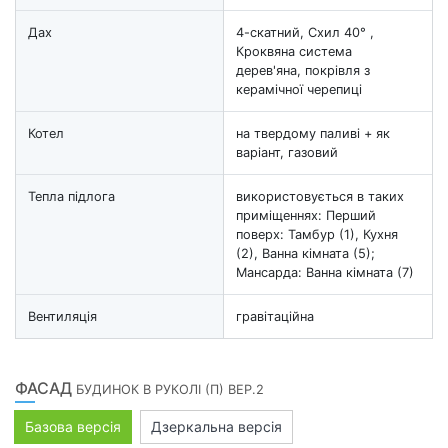
Дах
4-скатний, Схил 40° ,
Кроквяна система
дерев'яна, покрівля з
керамічної черепиці
Котел
на твердому паливі + як
варіант, газовий
Тепла підлога
використовується в таких
приміщеннях: Перший
поверх: Тамбур (1), Кухня
(2), Ванна кімната (5);
Мансарда: Ванна кімната (7)
Вентиляція
гравітаційна
ФАСАД
БУДИНОК В РУКОЛІ (П) ВЕР.2
Базова версія
Дзеркальна версія