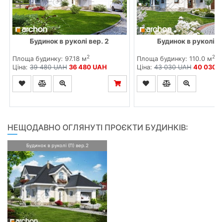
Будинок в руколі вер. 2
Будинок в руколі (
2
2
Площа будинку: 97.18 м
Площа будинку: 110.0 м
Ціна:
39 480 UAH
36 480 UAH
Ціна:
43 030 UAH
40 030 
НЕЩОДАВНО ОГЛЯНУТІ ПРОЄКТИ БУДИНКІВ:
Будинок в руколі (П) вер.2