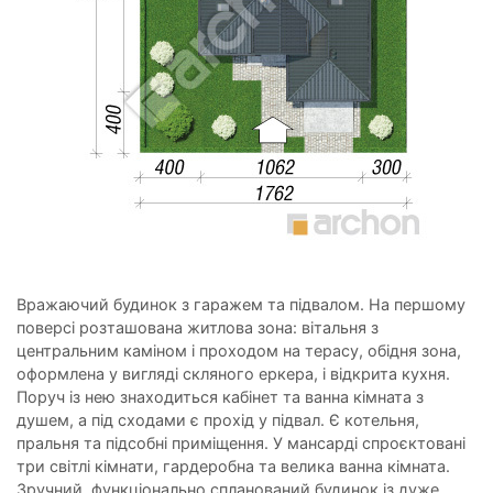
Вражаючий будинок з гаражем та підвалом. На першому
поверсі розташована житлова зона: вітальня з
центральним каміном і проходом на терасу, обідня зона,
оформлена у вигляді скляного еркера, і відкрита кухня.
Поруч із нею знаходиться кабінет та ванна кімната з
душем, а під сходами є прохід у підвал. Є котельня,
пральня та підсобні приміщення. У мансарді спроєктовані
три світлі кімнати, гардеробна та велика ванна кімната.
Зручний, функціонально спланований будинок із дуже