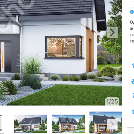
односімейний котедж одноповерховий з
ж
га
г
1/25