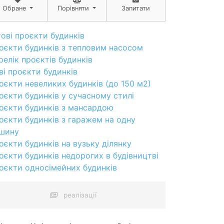
Обране
Порівняти
Запитати
тові проєкти будинків
оєкти будинків з тепловим насосом
релік проєктів будинків
ві проєкти будинків
оєкти невеликих будинків (до 150 м2)
оєкти будинків у сучасному стилі
оєкти будинків з мансардою
оєкти будинків з гаражем на одну
шину
оєкти будинків на вузьку ділянку
оєкти будинків недорогих в будівництві
оєкти односімейних будинків
реалізації