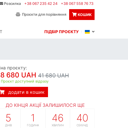
Розсилка
+38 067 235 42 24
+38 067 558 76 73
Проєкти для порівняння
КОШИК
Т
ПІДБІР ПРОЄКТУ
іна проєкту:
38 680 UAH
41 680 UAH
Проєкт доступний відразу
додати в кошик
ДО КІНЦЯ АКЦІЇ ЗАЛИШИЛОСЯ ЩЕ
5
1
46
39
ДНІВ
ГОДИНА
ХВИЛИН
СЕКУНД