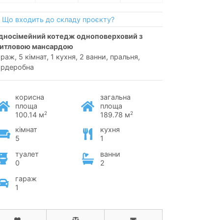
Що входить до складу проєкту?
итловою мансардою
раж, 5 кімнат, 1 кухня, 2 ванни, пральня,
ардеробна
корисна
загальна
площа
площа
2
2
100.14 м
189.78 м
кімнат
кухня
5
1
туалет
ванни
0
2
гараж
1