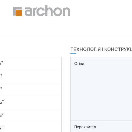
ТЕХНОЛОГІЯ І КОНСТРУК
2
м
Стіни
2
м
2
м
2
м
2
м
Перекриття
3
м