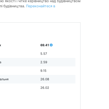
ію якості і чітке керівництво над будівництвом
пі будівництва.
Переконайтеся в
х
69.41
5.57
а
2.59
9.15
дальня
26.08
26.02