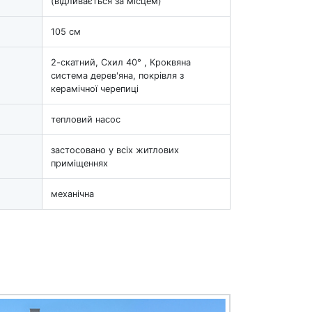
(відливається за місцем)
105 см
2-скатний, Схил 40° , Кроквяна
система дерев'яна, покрівля з
керамічної черепиці
тепловий насос
застосовано у всіх житлових
приміщеннях
механічна