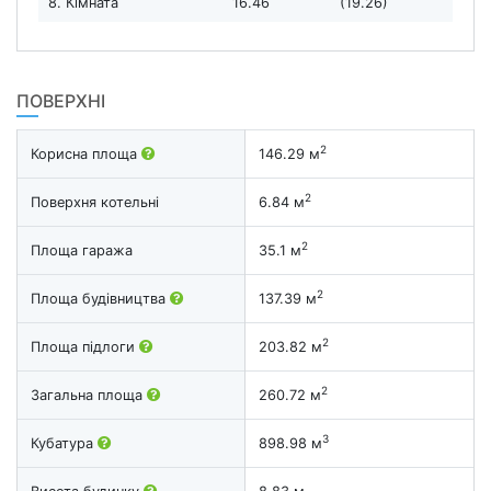
8. Кімната
16.46
(19.26)
ПОВЕРХНІ
2
Корисна площа
146.29 м
2
Поверхня котельні
6.84 м
2
Площа гаража
35.1 м
2
Площа будівництва
137.39 м
2
Площа підлоги
203.82 м
2
Загальна площа
260.72 м
3
Кубатура
898.98 м