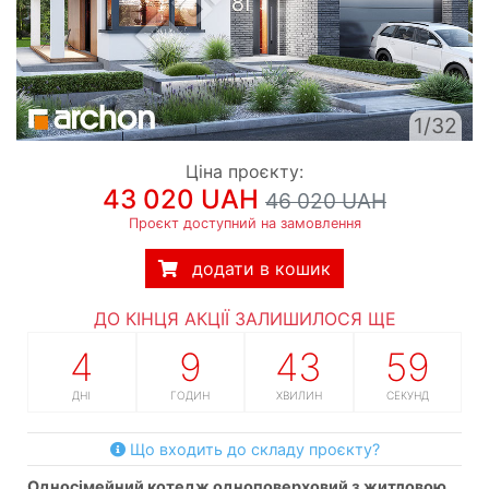
1/32
Ціна проєкту:
43 020 UAH
46 020 UAH
Проєкт доступний на замовлення
додати в кошик
ДО КІНЦЯ АКЦІЇ ЗАЛИШИЛОСЯ ЩЕ
4
9
43
58
ДНІ
ГОДИН
ХВИЛИН
СЕКУНД
Що входить до складу проєкту?
односімейний котедж одноповерховий з житловою