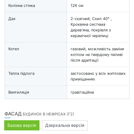
Колінна стінка
126 см
Дах
2-скатний, Схил 40° ,
Кроквяна система
дерев'яна, покрівля з
керамічної черепиці
Котел
газовий, можливість заміни
котлом на твердому паливі
після адаптації
Тепла підлога
застосовано у всіх житлових
приміщеннях
Вентиляція
гравітаційна
ФАСАД
БУДИНОК В НЕФРІСАХ (Г2)
Базова версія
Дзеркальна версія