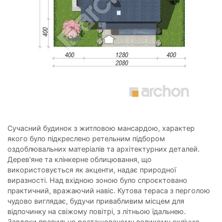
Сучасний будинок з житловою мансардою, характер
якого було підкреслено ретельним підбором
оздоблювальних матеріалів та архітектурних деталей.
Дерев'яне та клінкерне облицювання, що
використовується як акценти, надає природної
виразності. Над вхідною зоною було спроєктовано
практичний, вражаючий навіс. Кутова тераса з перголою
чудово виглядає, будучи привабливим місцем для
відпочинку на свіжому повітрі, з літньою їдальнею.
Завдяки правильно розташованому великому склінню,