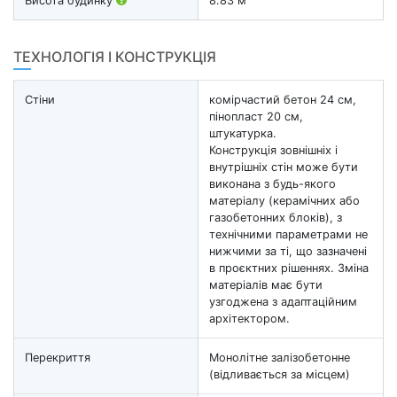
Висота будинку
8.83 м
ТЕХНОЛОГІЯ І КОНСТРУКЦІЯ
Стіни
комірчастий бетон 24 см,
пінопласт 20 см,
штукатурка.
Конструкція зовнішніх і
внутрішніх стін може бути
виконана з будь-якого
матеріалу (керамічних або
газобетонних блоків), з
технічними параметрами не
нижчими за ті, що зазначені
в проєктних рішеннях. Зміна
матеріалів має бути
узгоджена з адаптаційним
архітектором.
Перекриття
Монолітне залізобетонне
(відливається за місцем)