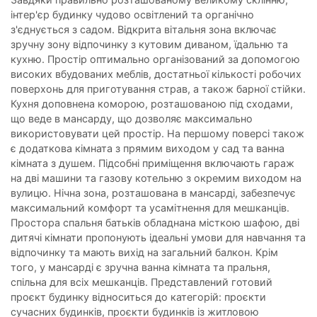
інтер'єр будинку чудово освітлений та органічно
з'єднується з садом. Відкрита вітальня зона включає
зручну зону відпочинку з кутовим диваном, їдальню та
кухню. Простір оптимально організований за допомогою
високих вбудованих меблів, достатньої кількості робочих
поверхонь для приготування страв, а також барної стійки.
Кухня доповнена коморою, розташованою під сходами,
що веде в мансарду, що дозволяє максимально
використовувати цей простір. На першому поверсі також
є додаткова кімната з прямим виходом у сад та ванна
кімната з душем. Підсобні приміщення включають гараж
на дві машини та газову котельню з окремим виходом на
вулицю. Нічна зона, розташована в мансарді, забезпечує
максимальний комфорт та усамітнення для мешканців.
Простора спальня батьків обладнана місткою шафою, дві
дитячі кімнати пропонують ідеальні умови для навчання та
відпочинку та мають вихід на загальний балкон. Крім
того, у мансарді є зручна ванна кімната та пральня,
спільна для всіх мешканців. Представлений готовий
проєкт будинку відноситься до категорій: проєкти
сучасних будинків, проєкти будинків із житловою