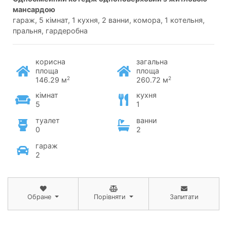
мансардою
гараж, 5 кімнат, 1 кухня, 2 ванни, комора, 1 котельня,
пральня, гардеробна
корисна
загальна
площа
площа
2
2
146.29 м
260.72 м
кімнат
кухня
5
1
туалет
ванни
0
2
гараж
2
Обране
Порівняти
Запитати