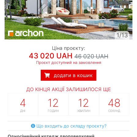
1/13
Ціна проєкту:
43 020 UAH
46 020 UAH
Проєкт доступний на замовлення
додати в кошик
ДО КІНЦЯ АКЦІЇ ЗАЛИШИЛОСЯ ЩЕ
4
12
12
47
ДНІ
ГОДИН
ХВИЛИН
СЕКУНД
Що входить до складу проєкту?
односімейний котедж двоповерховий