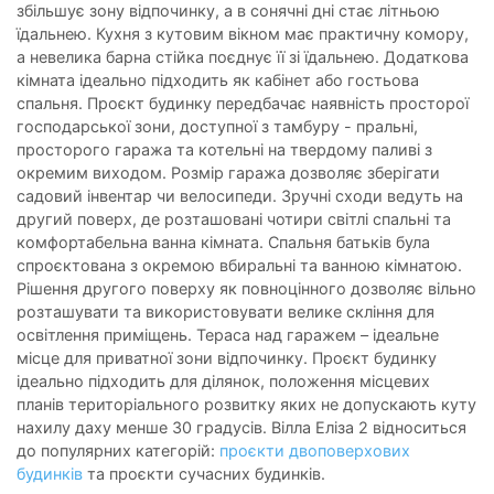
збільшує зону відпочинку, а в сонячні дні стає літньою
їдальнею. Кухня з кутовим вікном має практичну комору,
а невелика барна стійка поєднує її зі їдальнею. Додаткова
кімната ідеально підходить як кабінет або гостьова
спальня. Проєкт будинку передбачає наявність просторої
господарської зони, доступної з тамбуру - пральні,
просторого гаража та котельні на твердому паливі з
окремим виходом. Розмір гаража дозволяє зберігати
садовий інвентар чи велосипеди. Зручні сходи ведуть на
другий поверх, де розташовані чотири світлі спальні та
комфортабельна ванна кімната. Спальня батьків була
спроєктована з окремою вбиральні та ванною кімнатою.
Рішення другого поверху як повноцінного дозволяє вільно
розташувати та використовувати велике скління для
освітлення приміщень. Тераса над гаражем – ідеальне
місце для приватної зони відпочинку. Проєкт будинку
ідеально підходить для ділянок, положення місцевих
планів територіального розвитку яких не допускають куту
нахилу даху менше 30 градусів. Вілла Еліза 2 відноситься
до популярних категорій:
проєкти двоповерхових
будинків
та проєкти сучасних будинків.