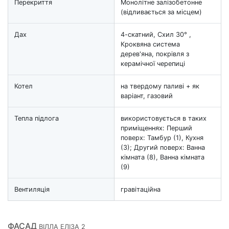
Перекриття
Монолітне залізобетонне
(відливається за місцем)
Дах
4-скатний, Схил 30° ,
Кроквяна система
дерев'яна, покрівля з
керамічної черепиці
Котел
на твердому паливі + як
варіант, газовий
Тепла підлога
використовується в таких
приміщеннях: Перший
поверх: Тамбур (1), Кухня
(3); Другий поверх: Ванна
кімната (8), Ванна кімната
(9)
Вентиляція
гравітаційна
ФАСАД
ВІЛЛА ЕЛІЗА 2