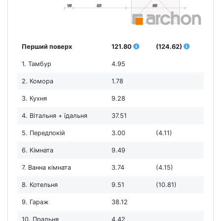
Перший поверх
121.80
(124.62)
1. Тамбур
4.95
2. Комора
1.78
3. Кухня
9.28
4. Вітальня + їдальня
37.51
5. Передпокій
3.00
(4.11)
6. Кімната
9.49
7. Ванна кімната
3.74
(4.15)
8. Котельня
9.51
(10.81)
9. Гараж
38.12
10. Пральня
4.42