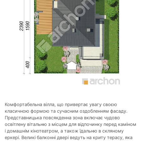
Комфортабельна вілла, що привертає увагу своєю
класичною формою та сучасним оздобленням фасаду.
Представницька повсякденна зона включає чудово
освітлену вітальню з місцем для відпочинку перед каміном
і домашнім кінотеатром, а також їдальню в скляному
еркері. Великі балконні двері ведуть на криту терасу, яка