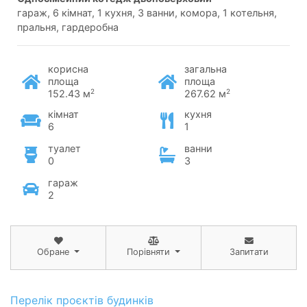
гараж, 6 кімнат, 1 кухня, 3 ванни, комора, 1 котельня,
пральня, гардеробна
корисна
загальна
площа
площа
2
2
152.43 м
267.62 м
кімнат
кухня
6
1
туалет
ванни
0
3
гараж
2
Обране
Порівняти
Запитати
Перелік проєктів будинків