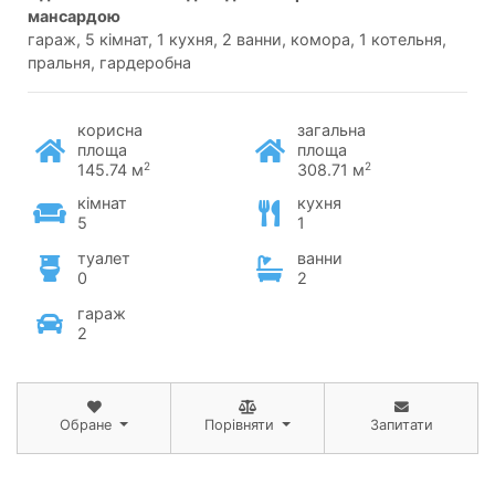
мансардою
гараж, 5 кімнат, 1 кухня, 2 ванни, комора, 1 котельня,
пральня, гардеробна
корисна
загальна
площа
площа
2
2
145.74 м
308.71 м
кімнат
кухня
5
1
туалет
ванни
0
2
гараж
2
Обране
Порівняти
Запитати