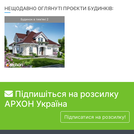
НЕЩОДАВНО ОГЛЯНУТІ ПРОЄКТИ БУДИНКІВ:
Будинок в тим'яні 2
Підпишіться на розсилку
АРХОН Україна
Підписатися на розсилку!