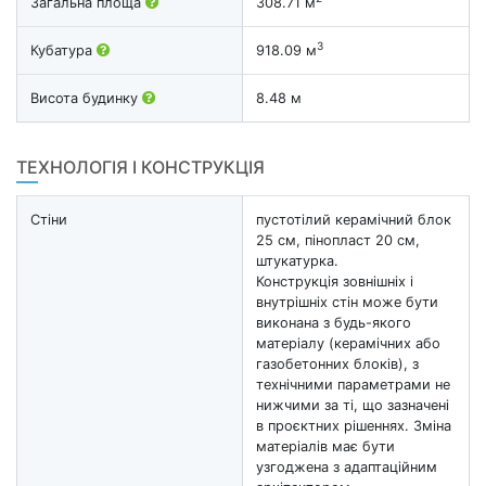
Загальна площа
308.71 м
3
Кубатура
918.09 м
Висота будинку
8.48 м
ТЕХНОЛОГІЯ І КОНСТРУКЦІЯ
Стіни
пустотілий керамічний блок
25 см, пінопласт 20 см,
штукатурка.
Конструкція зовнішніх і
внутрішніх стін може бути
виконана з будь-якого
матеріалу (керамічних або
газобетонних блоків), з
технічними параметрами не
нижчими за ті, що зазначені
в проєктних рішеннях. Зміна
матеріалів має бути
узгоджена з адаптаційним