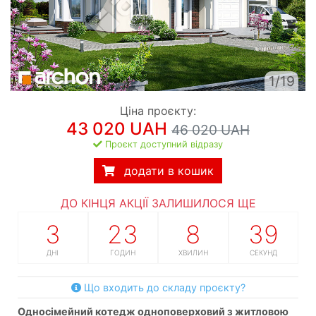
1/19
Ціна проєкту:
43 020 UAH
46 020 UAH
Проєкт доступний відразу
додати в кошик
ДО КІНЦЯ АКЦІЇ ЗАЛИШИЛОСЯ ЩЕ
3
23
8
38
ДНІ
ГОДИН
ХВИЛИН
СЕКУНД
Що входить до складу проєкту?
односімейний котедж одноповерховий з житловою