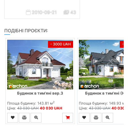
2010-09-21
43
ПОДІБНІ ПРОЄКТИ:
- 3000 UAH
- 
Будинок в тим'яні вер.3
Будинок в тим'яні (Н)
2
2
Площа будинку: 143.81 м
Площа будинку: 149.93 м
Ціна:
43 030 UAH
40 030 UAH
Ціна:
43 030 UAH
40 030 