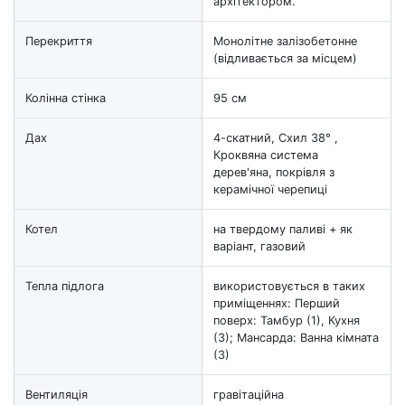
архітектором.
Перекриття
Монолітне залізобетонне
(відливається за місцем)
Колінна стінка
95 см
Дах
4-скатний, Схил 38° ,
Кроквяна система
дерев'яна, покрівля з
керамічної черепиці
Котел
на твердому паливі + як
варіант, газовий
Тепла підлога
використовується в таких
приміщеннях: Перший
поверх: Тамбур (1), Кухня
(3); Мансарда: Ванна кімната
(3)
Вентиляція
гравітаційна