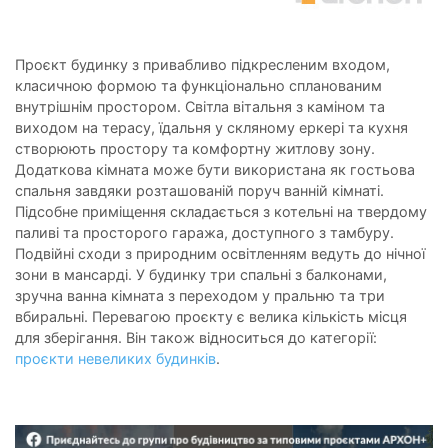
Проєкт будинку з привабливо підкресленим входом,
класичною формою та функціонально спланованим
внутрішнім простором. Світла вітальня з каміном та
виходом на терасу, їдальня у скляному еркері та кухня
створюють простору та комфортну житлову зону.
Додаткова кімната може бути використана як гостьова
спальня завдяки розташованій поруч ванній кімнаті.
Підсобне приміщення складається з котельні на твердому
паливі та просторого гаража, доступного з тамбуру.
Подвійні сходи з природним освітленням ведуть до нічної
зони в мансарді. У будинку три спальні з балконами,
зручна ванна кімната з переходом у пральню та три
вбиральні. Перевагою проєкту є велика кількість місця
для зберігання. Він також відноситься до категорії:
проєкти невеликих будинків
.