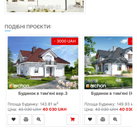
2010-09-21
43
ПОДІБНІ ПРОЄКТИ:
- 3000 UAH
- 
Будинок в тим'яні вер.3
Будинок в тим'яні (Н)
2
2
Площа будинку: 143.81 м
Площа будинку: 149.93 м
Ціна:
43 030 UAH
40 030 UAH
Ціна:
43 030 UAH
40 030 