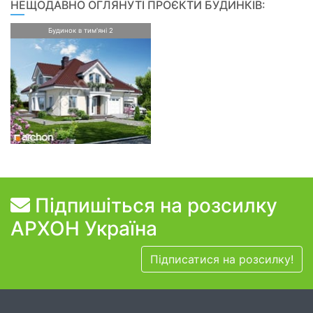
НЕЩОДАВНО ОГЛЯНУТІ ПРОЄКТИ БУДИНКІВ:
Будинок в тим'яні 2
Підпишіться на розсилку
АРХОН Україна
Підписатися на розсилку!