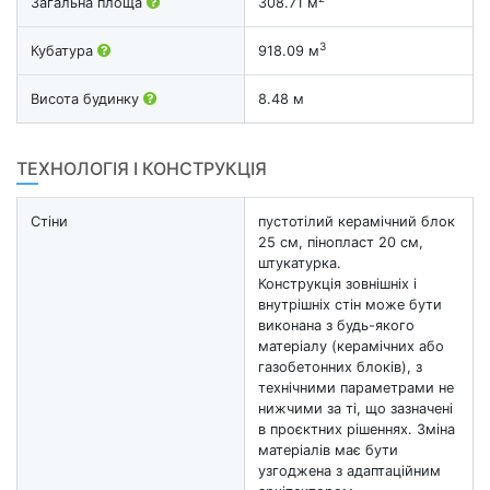
Загальна площа
308.71 м
3
Кубатура
918.09 м
Висота будинку
8.48 м
ТЕХНОЛОГІЯ І КОНСТРУКЦІЯ
Стіни
пустотілий керамічний блок
25 см, пінопласт 20 см,
штукатурка.
Конструкція зовнішніх і
внутрішніх стін може бути
виконана з будь-якого
матеріалу (керамічних або
газобетонних блоків), з
технічними параметрами не
нижчими за ті, що зазначені
в проєктних рішеннях. Зміна
матеріалів має бути
узгоджена з адаптаційним