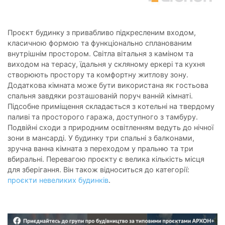
Проєкт будинку з привабливо підкресленим входом,
класичною формою та функціонально спланованим
внутрішнім простором. Світла вітальня з каміном та
виходом на терасу, їдальня у скляному еркері та кухня
створюють простору та комфортну житлову зону.
Додаткова кімната може бути використана як гостьова
спальня завдяки розташованій поруч ванній кімнаті.
Підсобне приміщення складається з котельні на твердому
паливі та просторого гаража, доступного з тамбуру.
Подвійні сходи з природним освітленням ведуть до нічної
зони в мансарді. У будинку три спальні з балконами,
зручна ванна кімната з переходом у пральню та три
вбиральні. Перевагою проєкту є велика кількість місця
для зберігання. Він також відноситься до категорії:
проєкти невеликих будинків
.