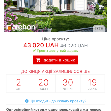
1/19
Ціна проєкту:
43 020 UAH
46 020 UAH
Проєкт доступний відразу
додати в кошик
ДО КІНЦЯ АКЦІЇ ЗАЛИШИЛОСЯ ЩЕ
2
20
30
18
ДНІ
ГОДИН
ХВИЛИН
СЕКУНД
Що входить до складу проєкту?
односімейний котедж одноповерховий з житловою