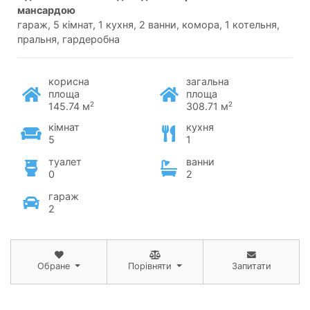
мансардою
гараж, 5 кімнат, 1 кухня, 2 ванни, комора, 1 котельня,
пральня, гардеробна
корисна
загальна
площа
площа
2
2
145.74 м
308.71 м
кімнат
кухня
5
1
туалет
ванни
0
2
гараж
2
Обране
Порівняти
Запитати