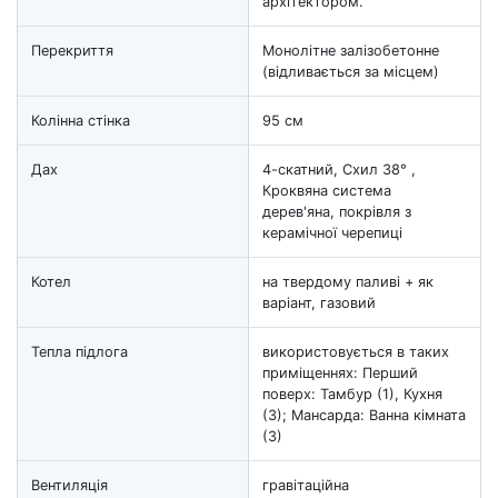
архітектором.
Перекриття
Монолітне залізобетонне
(відливається за місцем)
Колінна стінка
95 см
Дах
4-скатний, Схил 38° ,
Кроквяна система
дерев'яна, покрівля з
керамічної черепиці
Котел
на твердому паливі + як
варіант, газовий
Тепла підлога
використовується в таких
приміщеннях: Перший
поверх: Тамбур (1), Кухня
(3); Мансарда: Ванна кімната
(3)
Вентиляція
гравітаційна