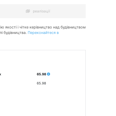
реалізації
ію якості і чітке керівництво над будівництвом
пі будівництва.
Переконайтеся в
х
65.98
65.98