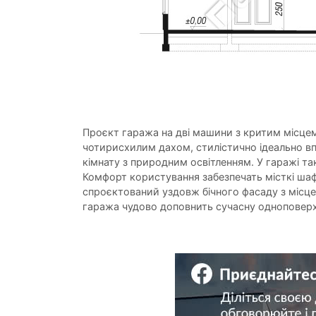
Проєкт гаража на дві машини з критим місце
чотирисхилим дахом, стилістично ідеально впис
кімнату з природним освітленням. У гаражі та
Комфорт користування забезпечать місткі шафи
спроєктований уздовж бічного фасаду з місце
гаража чудово доповнить сучасну одноповерхову