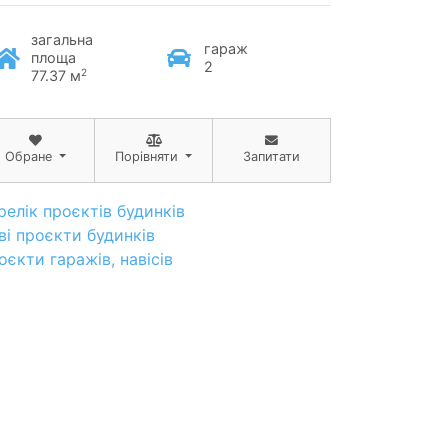
загальна
гараж
площа
2
2
77.37 м
Обране
Порівняти
Запитати
релік проєктів будинків
ві проєкти будинків
оєкти гаражів, навісів