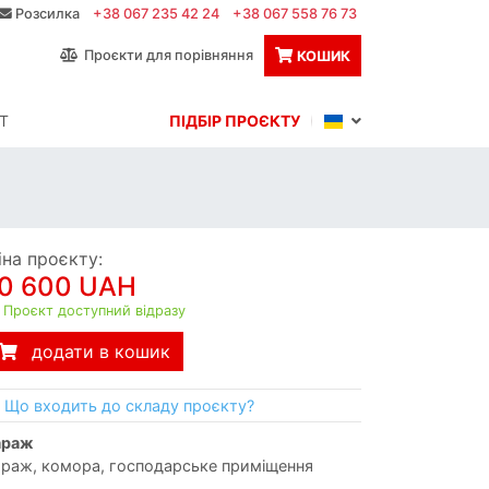
Розсилка
+38 067 235 42 24
+38 067 558 76 73
Проєкти для порівняння
КОШИК
Т
ПІДБІР ПРОЄКТУ
іна проєкту:
0 600 UAH
Проєкт доступний відразу
додати в кошик
Що входить до складу проєкту?
гараж
араж, комора, господарське приміщення