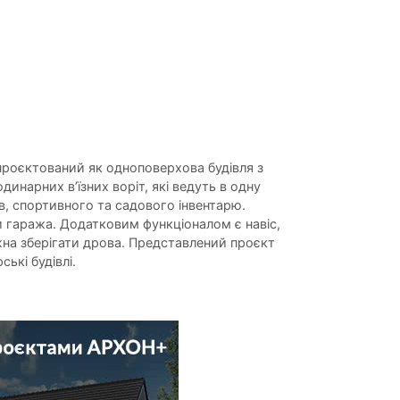
проєктований як одноповерхова будівля з
инарних в’їзних воріт, які ведуть в одну
в, спортивного та садового інвентарю.
и гаража. Додатковим функціоналом є навіс,
жна зберігати дрова. Представлений проєкт
ькі будівлі.