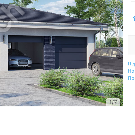
Пе
Но
Пр
1/7