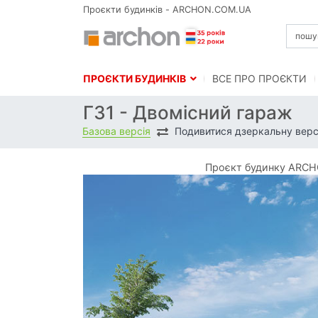
Проєкти будинків - ARCHON.COM.UA
ПРОЄКТИ БУДИНКІВ
BСЕ ПРО ПРОЄКТИ
Г31 - Двомісний гараж
Базова версія
Подивитися дзеркальну верс
Проєкт будинку ARCHO