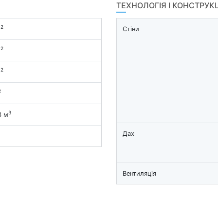
ТЕХНОЛОГІЯ І КОНСТРУК
2
м
Стіни
2
м
2
м
2
3
3 м
Дах
Вентиляція