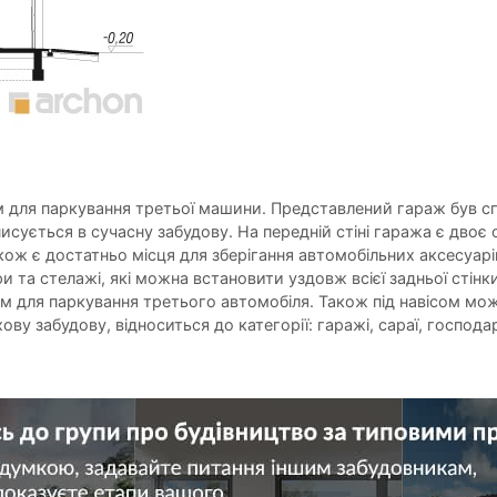
м для паркування третьої машини. Представлений гараж був с
ується в сучасну забудову. На передній стіні гаража є двоє од
кож є достатньо місця для зберігання автомобільних аксесуарі
 та стелажі, які можна встановити уздовж всієї задньої стінк
м для паркування третього автомобіля. Також під навісом мо
 забудову, відноситься до категорії: гаражі, сараї, господарс