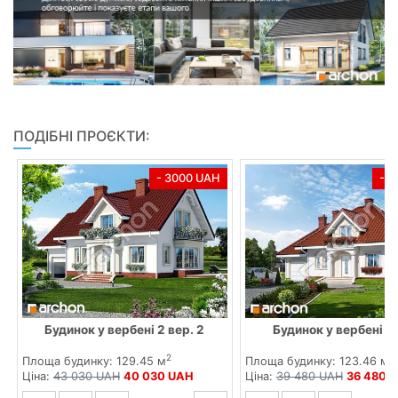
ПОДІБНІ ПРОЄКТИ:
- 3000 UAH
- 
Будинок у вербені 2 вер. 2
Будинок у вербені ве
2
2
Площа будинку: 129.45 м
Площа будинку: 123.46 м
Ціна:
43 030 UAH
40 030 UAH
Ціна:
39 480 UAH
36 480 