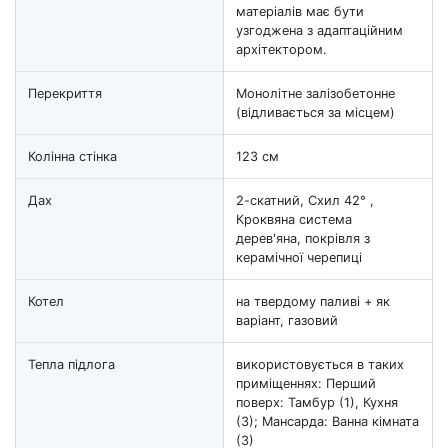
матеріалів має бути
узгоджена з адаптаційним
архітектором.
Перекриття
Монолітне залізобетонне
(відливається за місцем)
Колінна стінка
123 см
Дах
2-скатний, Схил 42° ,
Кроквяна система
дерев'яна, покрівля з
керамічної черепиці
Котел
на твердому паливі + як
варіант, газовий
Тепла підлога
використовується в таких
приміщеннях: Перший
поверх: Тамбур (1), Кухня
(3); Мансарда: Ванна кімната
(3)