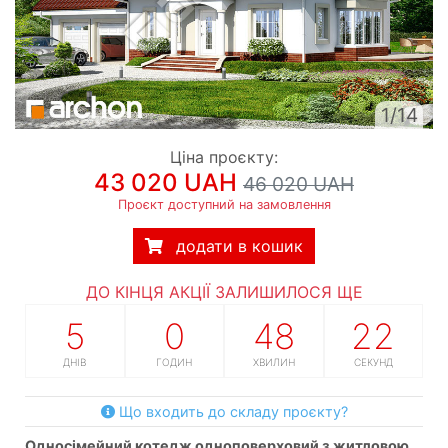
1/14
Ціна проєкту:
43 020 UAH
46 020 UAH
Проєкт доступний на замовлення
додати в кошик
ДО КІНЦЯ АКЦІЇ ЗАЛИШИЛОСЯ ЩЕ
5
0
48
21
ДНІВ
ГОДИН
ХВИЛИН
СЕКУНД
Що входить до складу проєкту?
односімейний котедж одноповерховий з житловою