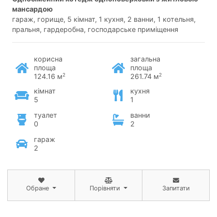
мансардою
гараж, горище, 5 кімнат, 1 кухня, 2 ванни, 1 котельня,
пральня, гардеробна, господарське приміщення
корисна
загальна
площа
площа
2
2
124.16 м
261.74 м
кімнат
кухня
5
1
туалет
ванни
0
2
гараж
2
Обране
Порівняти
Запитати