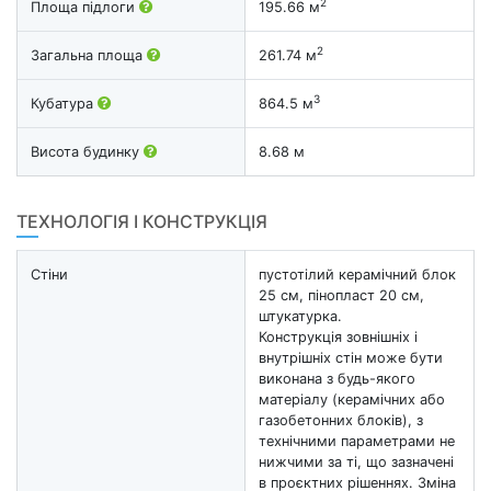
2
Площа підлоги
195.66 м
2
Загальна площа
261.74 м
3
Кубатура
864.5 м
Висота будинку
8.68 м
ТЕХНОЛОГІЯ І КОНСТРУКЦІЯ
Стіни
пустотілий керамічний блок
25 см, пінопласт 20 см,
штукатурка.
Конструкція зовнішніх і
внутрішніх стін може бути
виконана з будь-якого
матеріалу (керамічних або
газобетонних блоків), з
технічними параметрами не
нижчими за ті, що зазначені
в проєктних рішеннях. Зміна