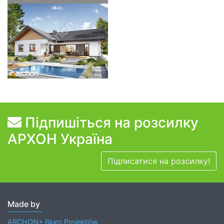
Підпишіться на розсилку
АРХОН Україна
Підписатися на розсилку!
Made by
ARCHON+ Biuro Projektów