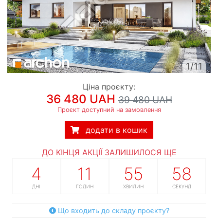
1/11
Ціна проєкту:
36 480 UAH
39 480 UAH
Проєкт доступний на замовлення
додати в кошик
ДО КІНЦЯ АКЦІЇ ЗАЛИШИЛОСЯ ЩЕ
4
11
55
57
ДНІ
ГОДИН
ХВИЛИН
СЕКУНД
Що входить до складу проєкту?