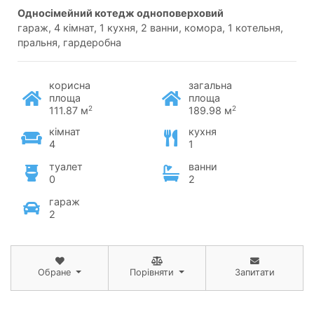
односімейний котедж одноповерховий
гараж, 4 кімнат, 1 кухня, 2 ванни, комора, 1 котельня,
пральня, гардеробна
корисна
загальна
площа
площа
2
2
111.87 м
189.98 м
кімнат
кухня
4
1
туалет
ванни
0
2
гараж
2
Обране
Порівняти
Запитати