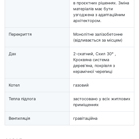
в проєктних рішеннях. Зміна
матеріалів має бути
узгоджена з адаптаційним
архітектором.
Перекриття
Монолітне залізобетонне
(відливається за місцем)
Дах
2-скатний, Схил 30° ,
Кроквяна система
дерев'яна, покрівля з
керамічної черепиці
Котел
газовий
Тепла підлога
застосовано у всіх житлових
приміщеннях
Вентиляція
гравітаційна