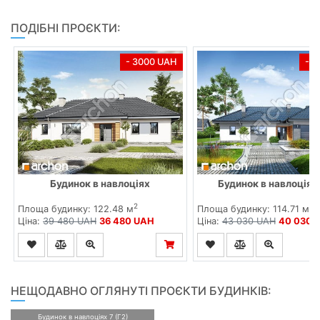
ПОДІБНІ ПРОЄКТИ:
- 3000 UAH
- 
Будинок в навлоціях
Будинок в навлоціях
2
2
Площа будинку: 122.48 м
Площа будинку: 114.71 м
Ціна:
39 480 UAH
36 480 UAH
Ціна:
43 030 UAH
40 030 
НЕЩОДАВНО ОГЛЯНУТІ ПРОЄКТИ БУДИНКІВ:
Будинок в навлоціях 7 (Г2)