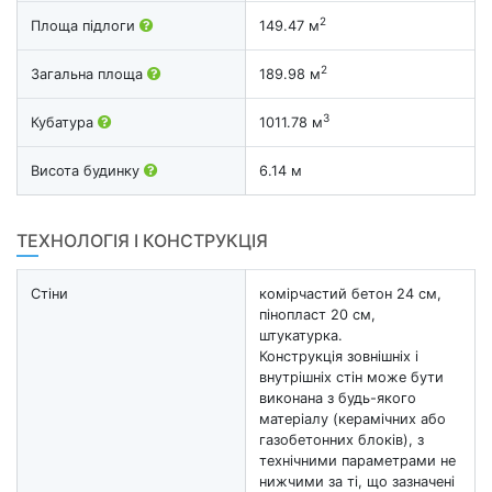
2
Площа підлоги
149.47 м
2
Загальна площа
189.98 м
3
Кубатура
1011.78 м
Висота будинку
6.14 м
ТЕХНОЛОГІЯ І КОНСТРУКЦІЯ
Стіни
комірчастий бетон 24 см,
пінопласт 20 см,
штукатурка.
Конструкція зовнішніх і
внутрішніх стін може бути
виконана з будь-якого
матеріалу (керамічних або
газобетонних блоків), з
технічними параметрами не
нижчими за ті, що зазначені