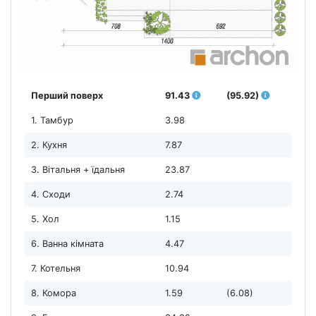
Перший поверх
91.43
(95.92)
1. Тамбур
3.98
2. Кухня
7.87
3. Вітальня + їдальня
23.87
4. Сходи
2.74
5. Хол
1.15
6. Ванна кімната
4.47
7. Котельня
10.94
8. Комора
1.59
(6.08)