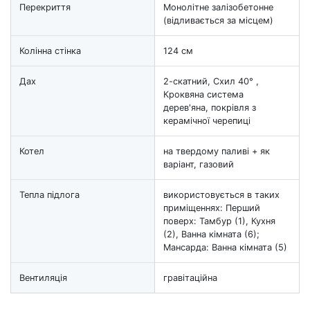
Перекриття
Монолітне залізобетонне
(відливається за місцем)
Колінна стінка
124 см
Дах
2-скатний, Схил 40° ,
Кроквяна система
дерев'яна, покрівля з
керамічної черепиці
Котел
на твердому паливі + як
варіант, газовий
Тепла підлога
використовується в таких
приміщеннях: Перший
поверх: Тамбур (1), Кухня
(2), Ванна кімната (6);
Мансарда: Ванна кімната (5)
Вентиляція
гравітаційна