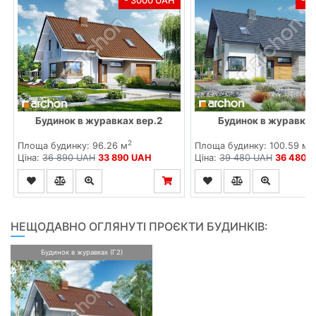
- 3000 UAH
- 
Будинок в журавках вер.2
Будинок в журавках
2
2
Площа будинку: 96.26 м
Площа будинку: 100.59 м
Ціна:
36 890 UAH
33 890 UAH
Ціна:
39 480 UAH
36 480 
НЕЩОДАВНО ОГЛЯНУТІ ПРОЄКТИ БУДИНКІВ:
Будинок в журавках (Г2)