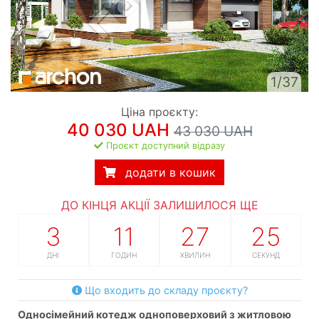
1/37
Ціна проєкту:
40 030 UAH
43 030 UAH
Проєкт доступний відразу
додати в кошик
ДО КІНЦЯ АКЦІЇ ЗАЛИШИЛОСЯ ЩЕ
3
11
27
24
ДНІ
ГОДИН
ХВИЛИН
СЕКУНД
Що входить до складу проєкту?
односімейний котедж одноповерховий з житловою