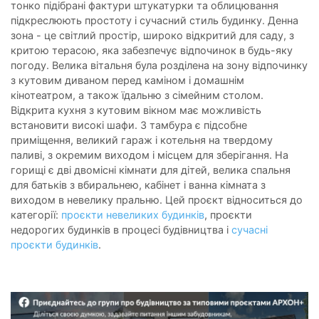
тонко підібрані фактури штукатурки та облицювання
підкреслюють простоту і сучасний стиль будинку. Денна
зона - це світлий простір, широко відкритий для саду, з
критою терасою, яка забезпечує відпочинок в будь-яку
погоду. Велика вітальня була розділена на зону відпочинку
з кутовим диваном перед каміном і домашнім
кінотеатром, а також їдальню з сімейним столом.
Відкрита кухня з кутовим вікном має можливість
встановити високі шафи. З тамбура є підсобне
приміщення, великий гараж і котельня на твердому
паливі, з окремим виходом і місцем для зберігання. На
горищі є дві двомісні кімнати для дітей, велика спальня
для батьків з вбиральнею, кабінет і ванна кімната з
виходом в невелику пральню. Цей проєкт відноситься до
категорії:
проєкти невеликих будинків
, проєкти
недорогих будинків в процесі будівництва і
сучасні
проєкти будинків
.