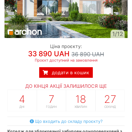
1/12
Ціна проєкту:
33 890 UAH
36 890 UAH
Проєкт доступний на замовлення
додати в кошик
ДО КІНЦЯ АКЦІЇ ЗАЛИШИЛОСЯ ЩЕ
4
7
18
26
ДНІ
ГОДИН
ХВИЛИН
СЕКУНД
Що входить до складу проєкту?
котедж для зблокованої забудови одноповерховий з