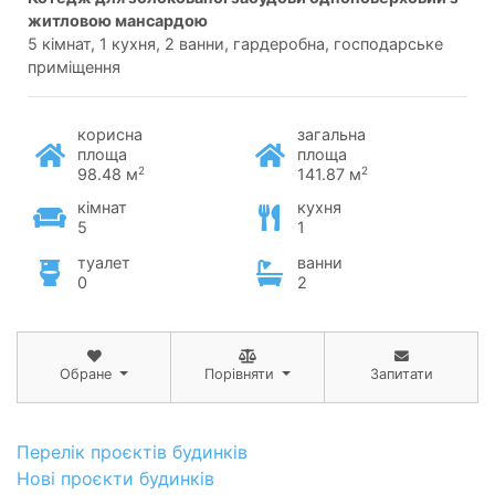
житловою мансардою
5 кімнат, 1 кухня, 2 ванни, гардеробна, господарське
приміщення
корисна
загальна
площа
площа
2
2
98.48 м
141.87 м
кімнат
кухня
5
1
туалет
ванни
0
2
Обране
Порівняти
Запитати
Перелік проєктів будинків
Нові проєкти будинків