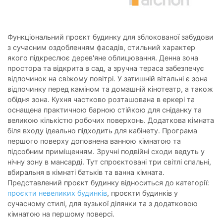
Функціональний проєкт будинку для зблокованої забудови
з сучасним оздобленням фасадів, стильний характер
якого підкреслює дерев'яне облицювання. Денна зона
простора та відкрита в сад, а зручна тераса забезпечує
відпочинок на свіжому повітрі. У затишній вітальні є зона
відпочинку перед каміном та домашній кінотеатр, а також
обідня зона. Кухня частково розташована в еркері та
оснащена практичною барною стійкою для сніданку та
великою кількістю робочих поверхонь. Додаткова кімната
біля входу ідеально підходить для кабінету. Програма
першого поверху доповнена ванною кімнатою та
підсобним приміщенням. Зручні подвійні сходи ведуть у
нічну зону в мансарді. Тут спроєктовані три світлі спальні,
вбиральня в кімнаті батьків та ванна кімната.
Представлений проєкт будинку відноситься до категорії:
проєкти невеликих будинків
, проєкти будинків у
сучасному стилі, для вузької ділянки та з додатковою
кімнатою на першому поверсі.