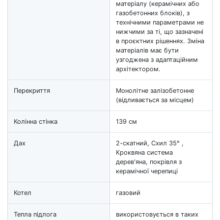
матеріалу (керамічних або
газобетонних блоків), з
технічними параметрами не
нижчими за ті, що зазначені
в проєктних рішеннях. Зміна
матеріалів має бути
узгоджена з адаптаційним
архітектором.
Перекриття
Монолітне залізобетонне
(відливається за місцем)
Колінна стінка
139 см
Дах
2-скатний, Схил 35° ,
Кроквяна система
дерев'яна, покрівля з
керамічної черепиці
Котел
газовий
Тепла підлога
використовується в таких