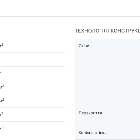
ТЕХНОЛОГІЯ І КОНСТРУК
2
м
Стіни
2
2
м
2
м
Перекриття
2
м
3
м
Колінна стінка