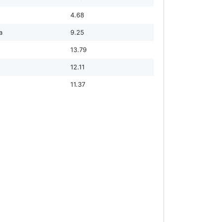
4.68
а
9.25
13.79
12.11
11.37