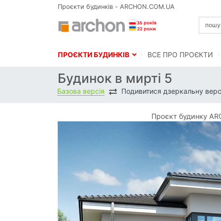
Проєкти будинків - ARCHON.COM.UA
ПРОЄКТИ БУДИНКІВ
BСЕ ПРО ПРОЄКТИ
Будинок в мирті 5
Базова версія
Подивитися дзеркальну верс
Проєкт будинку ARC