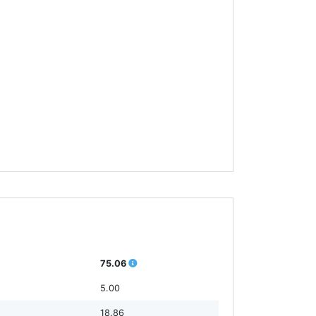
75.06
5.00
18.86