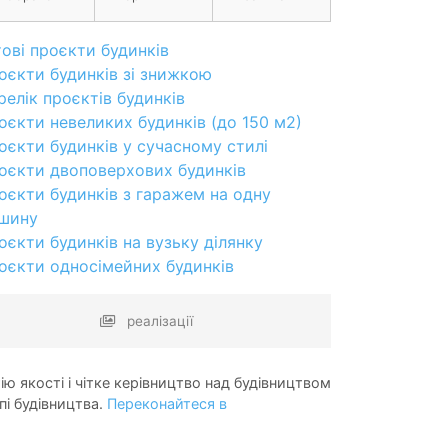
тові проєкти будинків
оєкти будинків зі знижкою
релік проєктів будинків
оєкти невеликих будинків (до 150 м2)
оєкти будинків у сучасному стилі
оєкти двоповерхових будинків
оєкти будинків з гаражем на одну
шину
оєкти будинків на вузьку ділянку
оєкти односімейних будинків
реалізації
ію якості і чітке керівництво над будівництвом
пі будівництва.
Переконайтеся в