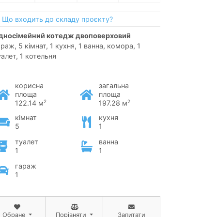
Що входить до складу проєкту?
односімейний котедж двоповерховий
раж, 5 кімнат, 1 кухня, 1 ванна, комора, 1
уалет, 1 котельня
корисна
загальна
площа
площа
2
2
122.14 м
197.28 м
кімнат
кухня
5
1
туалет
ванна
1
1
гараж
1
Обране
Порівняти
Запитати