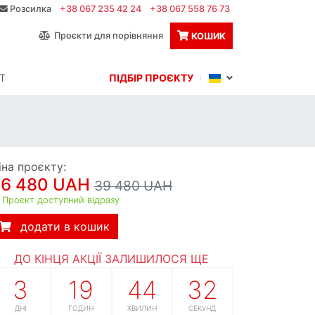
Розсилка
+38 067 235 42 24
+38 067 558 76 73
Проєкти для порівняння
КОШИК
Т
ПІДБІР ПРОЄКТУ
іна проєкту:
36 480 UAH
39 480 UAH
Проєкт доступний відразу
додати в кошик
ДО КІНЦЯ АКЦІЇ ЗАЛИШИЛОСЯ ЩЕ
3
19
44
31
ДНІ
ГОДИН
ХВИЛИН
СЕКУНД