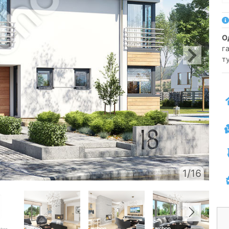
га
т
1/16