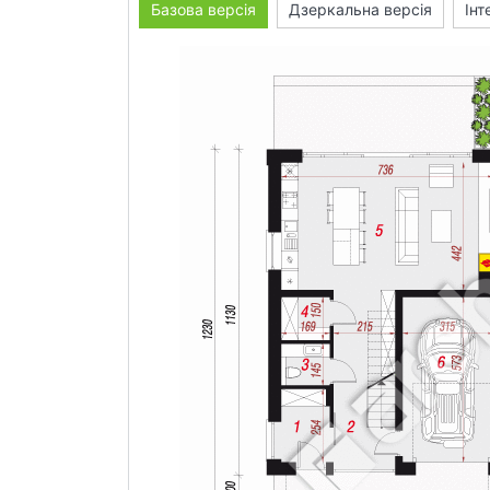
Базова версія
Дзеркальна версія
Інт