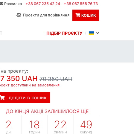
Розсилка
+38 067 235 42 24
+38 067 558 76 73
Проєкти для порівняння
КОШИК
Т
ПІДБІР ПРОЄКТУ
іна проєкту:
67 350 UAH
70 350 UAH
роєкт доступний на замовлення
додати в кошик
ДО КІНЦЯ АКЦІЇ ЗАЛИШИЛОСЯ ЩЕ
2
18
22
48
ДНІ
ГОДИН
ХВИЛИН
СЕКУНД