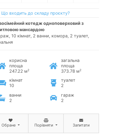
Що входить до складу проєкту?
итловою мансардою
араж, 10 кімнат, 2 ванни, комора, 2 туалет,
ральня
корисна
загальна
площа
площа
2
2
247.22 м
373.78 м
кімнат
туалет
10
2
ванни
гараж
2
2
Обране
Порівняти
Запитати