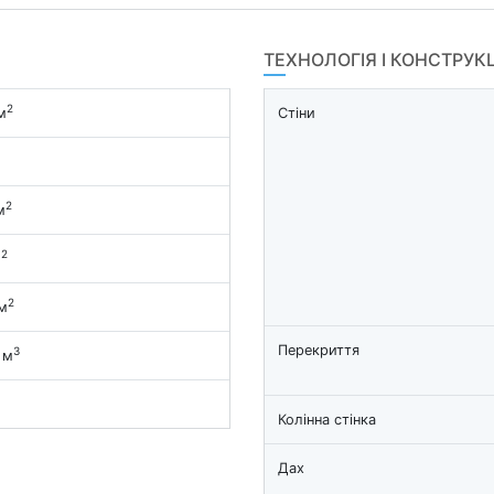
ТЕХНОЛОГІЯ І КОНСТРУК
2
м
Стіни
2
м
2
м
2
м
Перекриття
3
 м
Колінна стінка
Дах