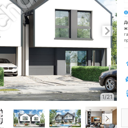
двосімейний котедж одноповерховий з
ж
г
п
1/21