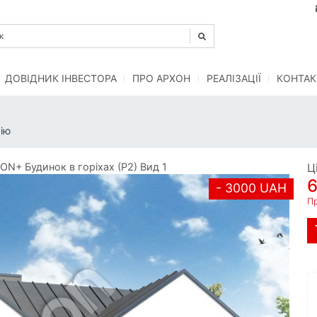
ДОВІДНИК ІНВЕСТОРА
ПРО АРХОН
РЕАЛІЗАЦІЇ
КОНТАК
ію
N+ Будинок в горіхах (Р2) Вид 1
Ц
- 3000 UAH
П