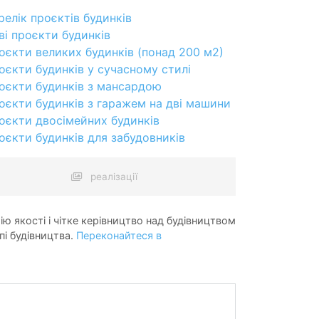
релік проєктів будинків
ві проєкти будинків
оєкти великих будинків (понад 200 м2)
оєкти будинків у сучасному стилі
оєкти будинків з мансардою
оєкти будинків з гаражем на дві машини
оєкти двосімейних будинків
оєкти будинків для забудовників
реалізації
ію якості і чітке керівництво над будівництвом
пі будівництва.
Переконайтеся в