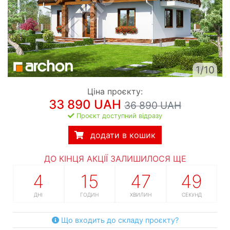
1/10
Ціна проєкту:
33 890 UAH
36 890 UAH
Проєкт доступний відразу
додати в кошик
ДО КІНЦЯ АКЦІЇ ЗАЛИШИЛОСЯ ЩЕ
4
15
47
48
ДНІ
ГОДИН
ХВИЛИН
СЕКУНД
Що входить до складу проєкту?