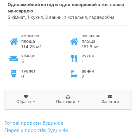
односімейний котедж одноповерховий з житловою
мансардою
5 кімнат, 1 кухня, 2 ванни, 1 котельня, гардеробна
корисна
загальна
площа
площа
2
2
114.25 м
181.8 м
кімнат
кухня
5
1
туалет
ванни
0
2
Обране
Порівняти
Запитати
Готові проєкти будинків
Перелік проєктів будинків