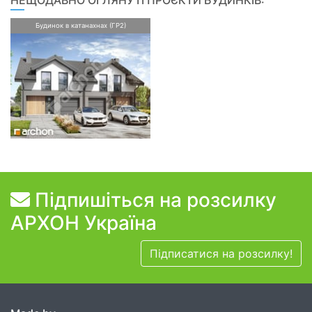
Будинок в катанахнах (ГР2)
Підпишіться на розсилку
АРХОН Україна
Підписатися на розсилку!