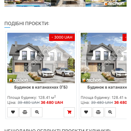
ПОДІБНІ ПРОЄКТИ:
- 3000 UAH
- 
Будинок в катанахнах (ГБ)
Будинок в катанахнах
2
2
Площа будинку: 128.41 м
Площа будинку: 128.41 м
Ціна:
39 480 UAH
36 480 UAH
Ціна:
39 480 UAH
36 480 
НЕЩОДАВНО ОГЛЯНУТІ ПРОЄКТИ БУДИНКІВ: