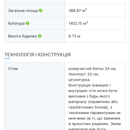
2
Загальна площа
388.87 м
3
Кубатура
1402.15 м
Висота будинку
8.73 м
ТЕХНОЛОГІЯ І КОНСТРУКЦІЯ
Стіни
комірчастий бетон 24 см,
пінопласт 20 см,
штукатурка.
Конструкція зовнішніх і
внутрішніх стін може бути
виконана з будь-якого
матеріалу (керамічних або
газобетонних блоків), з
технічними параметрами не
нижчими за ті, що зазначені
в проєктних рішеннях. Зміна
матеріалів має бути