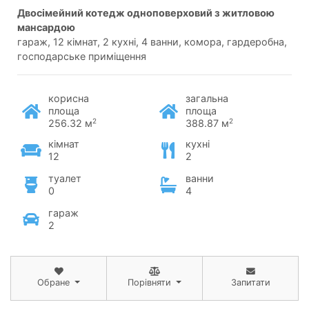
двосімейний котедж одноповерховий з житловою
мансардою
гараж, 12 кімнат, 2 кухні, 4 ванни, комора, гардеробна,
господарське приміщення
корисна
загальна
площа
площа
2
2
256.32 м
388.87 м
кімнат
кухні
12
2
туалет
ванни
0
4
гараж
2
Обране
Порівняти
Запитати