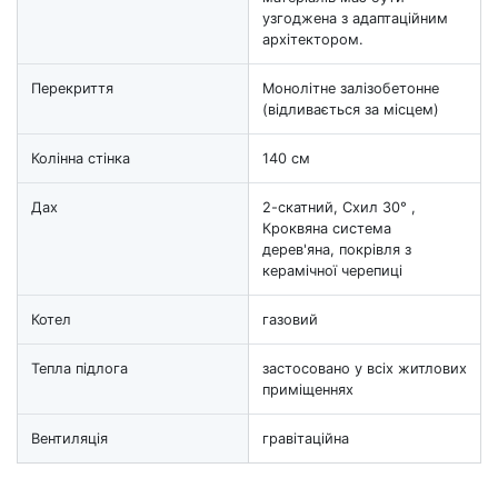
узгоджена з адаптаційним
архітектором.
Перекриття
Монолітне залізобетонне
(відливається за місцем)
Колінна стінка
140 см
Дах
2-скатний, Схил 30° ,
Кроквяна система
дерев'яна, покрівля з
керамічної черепиці
Котел
газовий
Тепла підлога
застосовано у всіх житлових
приміщеннях
Вентиляція
гравітаційна