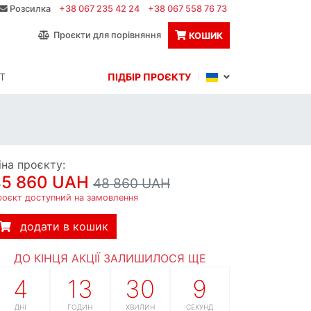
Розсилка
+38 067 235 42 24
+38 067 558 76 73
Проєкти для порівняння
КОШИК
Т
ПІДБІР ПРОЄКТУ
іна проєкту:
45 860 UAH
48 860 UAH
роєкт доступний на замовлення
додати в кошик
ДО КІНЦЯ АКЦІЇ ЗАЛИШИЛОСЯ ЩЕ
4
13
30
8
ДНІ
ГОДИН
ХВИЛИН
СЕКУНД