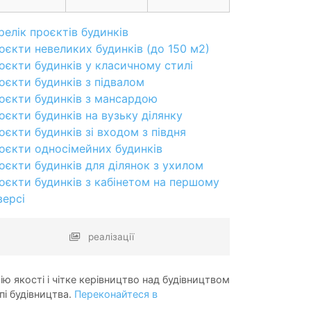
релік проєктів будинків
оєкти невеликих будинків (до 150 м2)
оєкти будинків у класичному стилі
оєкти будинків з підвалом
оєкти будинків з мансардою
оєкти будинків на вузьку ділянку
оєкти будинків зі входом з півдня
оєкти односімейних будинків
оєкти будинків для ділянок з ухилом
оєкти будинків з кабінетом на першому
версі
реалізації
ію якості і чітке керівництво над будівництвом
пі будівництва.
Переконайтеся в