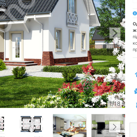
односімейний котедж одноповерховий з
ж
пі
к
п
1/18