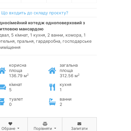
Що входить до складу проєкту?
итловою мансардою
двал, 5 кімнат, 1 кухня, 2 ванни, комора, 1
отельня, пральня, гардеробна, господарське
риміщення
корисна
загальна
площа
площа
2
2
136.79 м
312.56 м
кімнат
кухня
5
1
туалет
ванни
0
2
Обране
Порівняти
Запитати