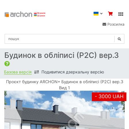
Розсилка
Будинок в обліписі (Р2С) вер.3
Базова версія
Подивитися дзеркальну версію
Проєкт будинку ARCHON+ Будинок в обліписі (Р2С) вер.3
Вид 1
- 3000 UAH