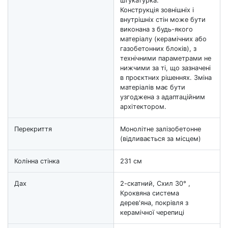
штукатурка.
Конструкція зовнішніх і
внутрішніх стін може бути
виконана з будь-якого
матеріалу (керамічних або
газобетонних блоків), з
технічними параметрами не
нижчими за ті, що зазначені
в проєктних рішеннях. Зміна
матеріалів має бути
узгоджена з адаптаційним
архітектором.
Перекриття
Монолітне залізобетонне
(відливається за місцем)
Колінна стінка
231 см
Дах
2-скатний, Схил 30° ,
Кроквяна система
дерев'яна, покрівля з
керамічної черепиці