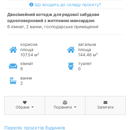
Що входить до складу проєкту?
двосімейний котедж для рядової забудови
одноповерховий з житловою мансардою
6 кімнат, 2 ванни, господарське приміщення
корисна
загальна
площа
площа
2
2
107.54 м
144.46 м
кімнат
туалет
6
0
ванни
2
Обране
Порівняти
Запитати
Перелік проєктів будинків